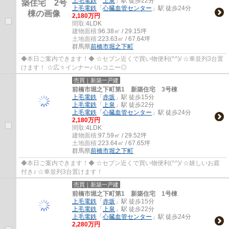
上毛電鉄
「
上泉
」駅 徒歩22分
上毛電鉄
「
心臓血管センター
」駅 徒歩24分
2,180万円
間取:
4LDK
建物面積:
96.38㎡ / 29.15坪
土地面積:
223.63㎡ / 67.64坪
群馬県
前橋市
堀之下町
◆本日ご案内できます！◆ ☆セブン近くで買い物便利(^^)/ ☆車並列3台置
けます！ ☆広々インナーバルコニー◎
売買｜新築一戸建
前橋市堀之下町第1 新築住宅 3号棟
上毛電鉄
「
赤坂
」駅 徒歩15分
上毛電鉄
「
上泉
」駅 徒歩22分
上毛電鉄
「
心臓血管センター
」駅 徒歩24分
2,180万円
間取:
4LDK
建物面積:
97.59㎡ / 29.52坪
土地面積:
223.64㎡ / 67.65坪
群馬県
前橋市
堀之下町
◆本日ご案内できます！◆ ☆セブン近くで買い物便利(^^)/ ☆嬉しいお庭
付き♪ ☆車並列3台置けます！
売買｜新築一戸建
前橋市堀之下町第1 新築住宅 1号棟
上毛電鉄
「
赤坂
」駅 徒歩15分
上毛電鉄
「
上泉
」駅 徒歩22分
上毛電鉄
「
心臓血管センター
」駅 徒歩24分
2,280万円