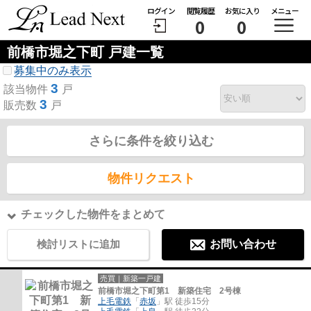
ログイン
閲覧履歴
お気に入り
メニュー
0
0
前橋市堀之下町 戸建一覧
募集中のみ表示
3
該当物件
戸
3
販売数
戸
さらに条件を絞り込む
物件リクエスト
チェックした物件をまとめて
検討リストに追加
お問い合わせ
売買｜新築一戸建
前橋市堀之下町第1 新築住宅 2号棟
上毛電鉄
「
赤坂
」駅 徒歩15分