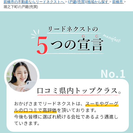
前橋市の不動産ならリードネクストへ
>
(戸建(売買))地域から探す
>
前橋市
>
堀之下町の戸建(売買)
No.1
口コミ県内トップクラス。
おかげさまでリードネクストは、
スーモやグーグ
ルの口コミで高評価
を頂いております。
今後も皆様に選ばれ続ける会社であるよう邁進し
ていきます。