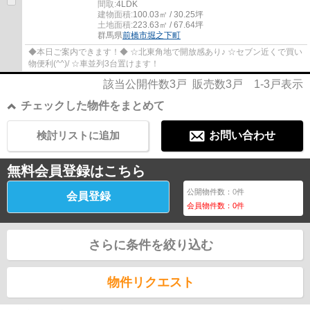
間取:
4LDK
建物面積:
100.03㎡ / 30.25坪
土地面積:
223.63㎡ / 67.64坪
群馬県
前橋市
堀之下町
◆本日ご案内できます！◆ ☆北東角地で開放感あり♪ ☆セブン近くで買い
物便利(^^)/ ☆車並列3台置けます！
該当公開件数
3
戸 販売数
3
戸
1-3
戸表示
チェックした物件をまとめて
検討リストに追加
お問い合わせ
無料会員登録はこちら
公開物件数：
0
件
会員登録
会員物件数：
0
件
さらに条件を絞り込む
物件リクエスト