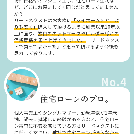
物件価格やオプション工事、住宅ローン金利な
ど、どこにお願いしても同じだと思っていません
か？
リードネクストはお客様に
「マイホームをどこよ
りも安く」
購入して頂けるように創業以来10年以
上に亘り、
独自のネットワークやビルダー様との
信頼関係を築き上げてきました。
「リードネクス
トで買ってよかった」と思って頂けるよう今後も
尽力して参ります。
No.4
住宅ローンのプロ。
個人事業主やシングルマザー、勤続年数が1年未
満、過去に延滞した経験がある方など、住宅ロー
ン審査に不安を感じている方はリードネクストに
お任せください。
他社で住宅ローンが通らなかっ