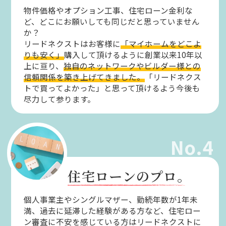
物件価格やオプション工事、住宅ローン金利な
ど、どこにお願いしても同じだと思っていません
か？
リードネクストはお客様に
「マイホームをどこよ
りも安く」
購入して頂けるように創業以来10年以
上に亘り、
独自のネットワークやビルダー様との
信頼関係を築き上げてきました。
「リードネクス
トで買ってよかった」と思って頂けるよう今後も
尽力して参ります。
No.4
住宅ローンのプロ。
個人事業主やシングルマザー、勤続年数が1年未
満、過去に延滞した経験がある方など、住宅ロー
ン審査に不安を感じている方はリードネクストに