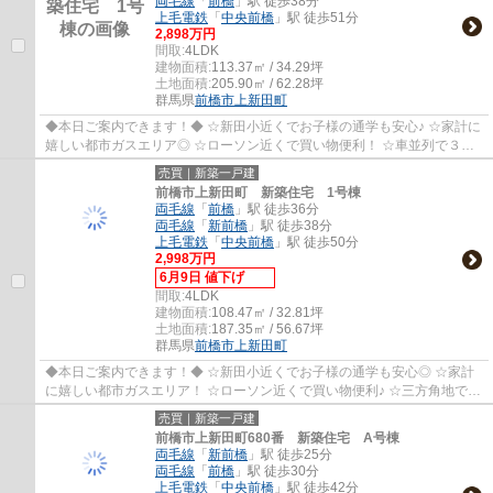
両毛線
「
前橋
」駅 徒歩38分
上毛電鉄
「
中央前橋
」駅 徒歩51分
2,898万円
間取:
4LDK
建物面積:
113.37㎡ / 34.29坪
土地面積:
205.90㎡ / 62.28坪
群馬県
前橋市
上新田町
◆本日ご案内できます！◆ ☆新田小近くでお子様の通学も安心♪ ☆家計に
嬉しい都市ガスエリア◎ ☆ローソン近くで買い物便利！ ☆車並列で３台
置けます(^^)/
売買｜新築一戸建
前橋市上新田町 新築住宅 1号棟
両毛線
「
前橋
」駅 徒歩36分
両毛線
「
新前橋
」駅 徒歩38分
上毛電鉄
「
中央前橋
」駅 徒歩50分
2,998万円
6月9日 値下げ
間取:
4LDK
建物面積:
108.47㎡ / 32.81坪
土地面積:
187.35㎡ / 56.67坪
群馬県
前橋市
上新田町
◆本日ご案内できます！◆ ☆新田小近くでお子様の通学も安心◎ ☆家計
に嬉しい都市ガスエリア！ ☆ローソン近くで買い物便利♪ ☆三方角地で開
放的な立地(^^)/
売買｜新築一戸建
前橋市上新田町680番 新築住宅 A号棟
両毛線
「
新前橋
」駅 徒歩25分
両毛線
「
前橋
」駅 徒歩30分
上毛電鉄
「
中央前橋
」駅 徒歩42分