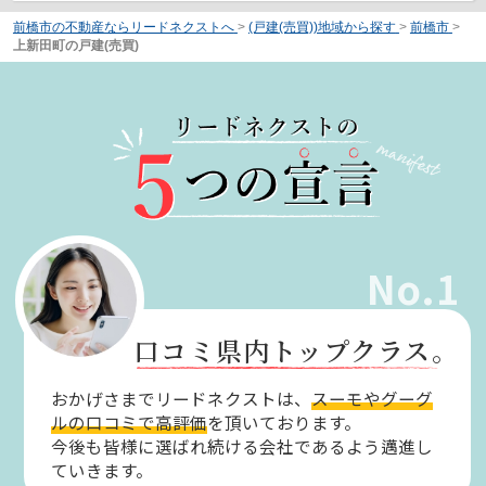
前橋市の不動産ならリードネクストへ
>
(戸建(売買))地域から探す
>
前橋市
>
上新田町の戸建(売買)
No.1
口コミ県内トップクラス。
おかげさまでリードネクストは、
スーモやグーグ
ルの口コミで高評価
を頂いております。
今後も皆様に選ばれ続ける会社であるよう邁進し
ていきます。