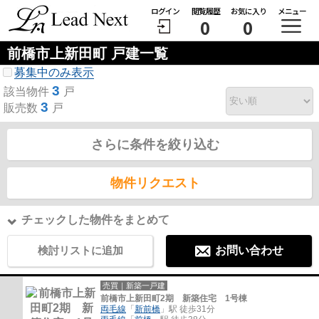
ログイン
閲覧履歴
お気に入り
メニュー
0
0
前橋市上新田町 戸建一覧
募集中のみ表示
3
該当物件
戸
3
販売数
戸
さらに条件を絞り込む
物件リクエスト
チェックした物件をまとめて
検討リストに追加
お問い合わせ
売買｜新築一戸建
前橋市上新田町2期 新築住宅 1号棟
両毛線
「
新前橋
」駅 徒歩31分