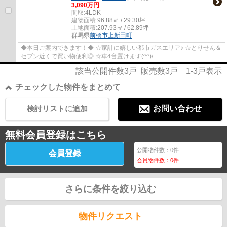
3,090万円
間取:
4LDK
建物面積:
96.88㎡ / 29.30坪
土地面積:
207.93㎡ / 62.89坪
群馬県
前橋市
上新田町
◆本日ご案内できます！◆ ☆家計に嬉しい都市ガスエリア♪ ☆とりせん＆
セブン近くで買い物便利◎ ☆車4台置けます(^^)/
該当公開件数
3
戸 販売数
3
戸
1-3
戸表示
チェックした物件をまとめて
検討リストに追加
お問い合わせ
無料会員登録はこちら
公開物件数：
0
件
会員登録
会員物件数：
0
件
さらに条件を絞り込む
物件リクエスト