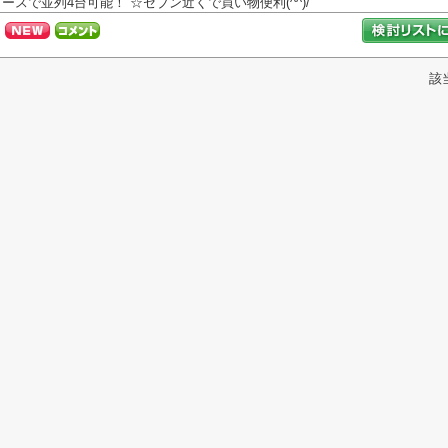
ースで並列4台可能！ ☆セブン近くで買い物便利(^^)/
該