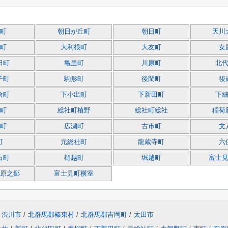
町
朝日が丘町
朝日町
天川
町
大利根町
大友町
女
田町
亀里町
川原町
北
子町
駒形町
後閑町
後
倉町
下小出町
下新田町
下
町
総社町植野
総社町総社
稲荷
町
広瀬町
古市町
文
町
元総社町
龍蔵寺町
六
石町
樋越町
堀越町
富士
原之郷
富士見町横室
渋川市
/
北群馬郡榛東村
/
北群馬郡吉岡町
/
太田市