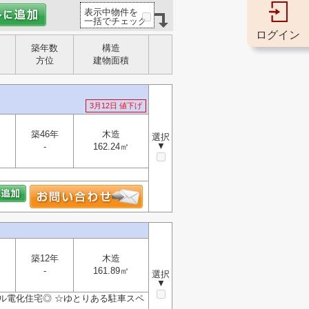
表示中物件を
一括でチェック
ログイン
築年数
構造
方位
建物面積
3月12日 値下げ
築46年
木造
選択
▼
-
162.24㎡
築12年
木造
-
161.89㎡
選択
▼
ール電化住宅◎ ☆ゆとりある駐車スペ