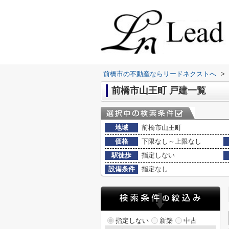
前橋市の不動産ならリードネクストへ
>
前橋市山王町 戸建一覧
地域
前橋市山王町
価格
下限なし～上限なし
駅徒歩
指定しない
設備条件
指定なし
指定しない
新築
中古