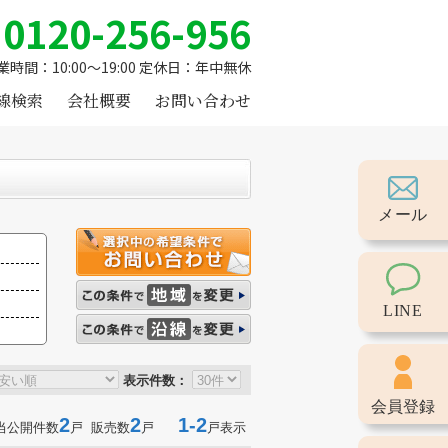
0120-256-956
業時間：10:00～19:00 定休日：年中無休
線検索
会社概要
お問い合わせ
メール
LINE
表示件数：
会員登録
2
2
1-2
当公開件数
戸 販売数
戸
戸表示