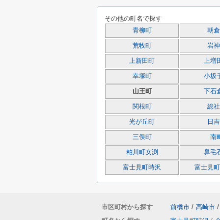
その他の町名で探す
青柳町
朝倉
荒牧町
岩神
上新田町
上増
幸塚町
小坂
山王町
下石
関根町
総社
光が丘町
日吉
三俣町
南
粕川町女渕
鼻毛
富士見町時沢
富士見町
市区町村から探す
前橋市
/
高崎市
/