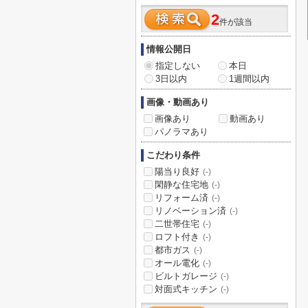
2
件が該当
情報公開日
指定しない
本日
3日以内
1週間以内
画像・動画あり
画像あり
動画あり
パノラマあり
こだわり条件
陽当り良好
(-)
閑静な住宅地
(-)
リフォーム済
(-)
リノベーション済
(-)
二世帯住宅
(-)
ロフト付き
(-)
都市ガス
(-)
オール電化
(-)
ビルトガレージ
(-)
対面式キッチン
(-)