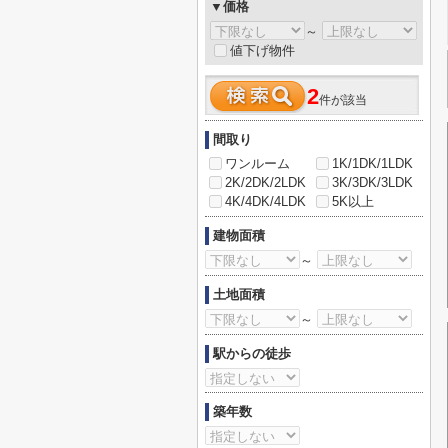
▼価格
～
値下げ物件
2
件が該当
間取り
ワンルーム
1K/1DK/1LDK
2K/2DK/2LDK
3K/3DK/3LDK
4K/4DK/4LDK
5K以上
建物面積
～
土地面積
～
駅からの徒歩
築年数