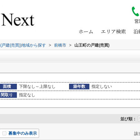
営
ホーム
エリア検索
沿
(戸建(売買))地域から探す
>
前橋市
>
山王町の戸建(売買)
面積
下限なし～上限なし
築年数
指定しない
間取り
指定なし
並び順：
募集中のみ表示
該