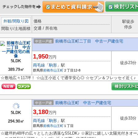
外観
/
間取り図
価格
駅徒歩
停歩
交通 / 所在地
間取り/土地面積
前橋市山王町二丁目 中古一戸建住宅
中古一戸建
1,950
万円
5LDK
徒歩23分
両毛線
「
駒形
」駅
389.79㎡
群馬県
前橋市
山王町
２丁目12-8
☆敷地広々117坪！ ☆山王小近くで通学安心◎ ☆セブン＆フレッセイ近く♪
前橋市山王町 中古一戸建住宅
中古一戸建
3,180
5LDK
万円
徒歩33分
両毛線
「
駒形
」駅
294.90㎡
群馬県
前橋市
山王町
１丁目
☆建坪約48坪の広々としたお洒落な5SLDK♪ ☆家計に嬉しい太陽光付きオ