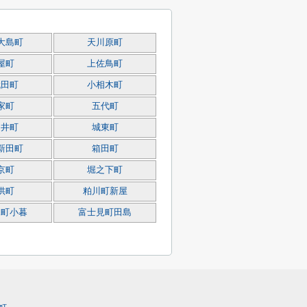
大島町
天川原町
屋町
上佐鳥町
代田町
小相木町
家町
五代町
細井町
城東町
新田町
箱田町
京町
堀之下町
供町
粕川町新屋
見町小暮
富士見町田島