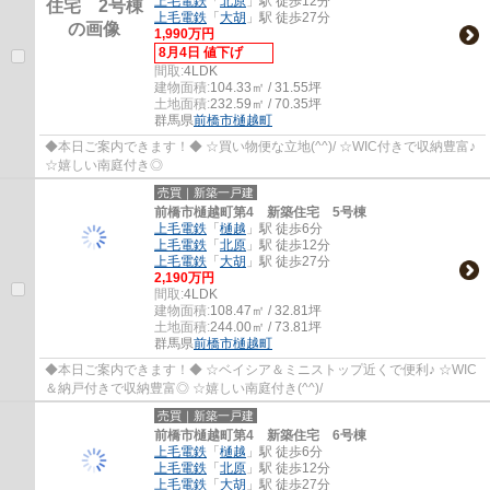
上毛電鉄
「
北原
」駅 徒歩12分
上毛電鉄
「
大胡
」駅 徒歩27分
1,990万円
8月4日 値下げ
間取:
4LDK
建物面積:
104.33㎡ / 31.55坪
土地面積:
232.59㎡ / 70.35坪
群馬県
前橋市
樋越町
◆本日ご案内できます！◆ ☆買い物便な立地(^^)/ ☆WIC付きで収納豊富♪
☆嬉しい南庭付き◎
売買｜新築一戸建
前橋市樋越町第4 新築住宅 5号棟
上毛電鉄
「
樋越
」駅 徒歩6分
上毛電鉄
「
北原
」駅 徒歩12分
上毛電鉄
「
大胡
」駅 徒歩27分
2,190万円
間取:
4LDK
建物面積:
108.47㎡ / 32.81坪
土地面積:
244.00㎡ / 73.81坪
群馬県
前橋市
樋越町
◆本日ご案内できます！◆ ☆ベイシア＆ミニストップ近くで便利♪ ☆WIC
＆納戸付きで収納豊富◎ ☆嬉しい南庭付き(^^)/
売買｜新築一戸建
前橋市樋越町第4 新築住宅 6号棟
上毛電鉄
「
樋越
」駅 徒歩6分
上毛電鉄
「
北原
」駅 徒歩12分
上毛電鉄
「
大胡
」駅 徒歩27分