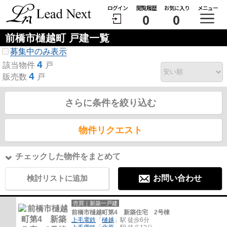
ログイン
閲覧履歴
お気に入り
メニュー
0
0
前橋市樋越町 戸建一覧
募集中のみ表示
4
該当物件
戸
4
販売数
戸
さらに条件を絞り込む
物件リクエスト
チェックした物件をまとめて
検討リストに追加
お問い合わせ
売買｜新築一戸建
前橋市樋越町第4 新築住宅 2号棟
上毛電鉄
「
樋越
」駅 徒歩6分