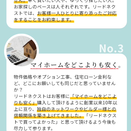
せん。
早く買いたい人や、ゆっくり探したい人。
お家探しのペースは人それぞれです。リードネク
ストでは、
お客様一人ひとりに寄り添ったご対応
をすることをお約束します。
No.3
マイホームをどこよりも安く。
物件価格やオプション工事、住宅ローン金利な
ど、どこにお願いしても同じだと思っていません
か？
リードネクストはお客様に
「マイホームをどこよ
りも安く」
購入して頂けるように創業以来10年以
上に亘り、
独自のネットワークやビルダー様との
信頼関係を築き上げてきました。
「リードネクス
トで買ってよかった」と思って頂けるよう今後も
尽力して参ります。