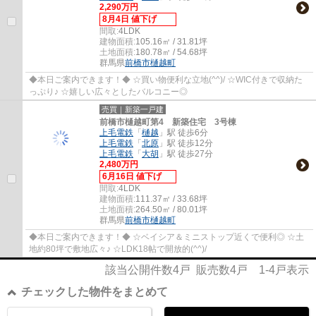
2,290万円
8月4日 値下げ
間取:
4LDK
建物面積:
105.16㎡ / 31.81坪
土地面積:
180.78㎡ / 54.68坪
群馬県
前橋市
樋越町
◆本日ご案内できます！◆ ☆買い物便利な立地(^^)/ ☆WIC付きで収納た
っぷり♪ ☆嬉しい広々としたバルコニー◎
売買｜新築一戸建
前橋市樋越町第4 新築住宅 3号棟
上毛電鉄
「
樋越
」駅 徒歩6分
上毛電鉄
「
北原
」駅 徒歩12分
上毛電鉄
「
大胡
」駅 徒歩27分
2,480万円
6月16日 値下げ
間取:
4LDK
建物面積:
111.37㎡ / 33.68坪
土地面積:
264.50㎡ / 80.01坪
群馬県
前橋市
樋越町
◆本日ご案内できます！◆ ☆ベイシア＆ミニストップ近くで便利◎ ☆土
地約80坪で敷地広々♪ ☆LDK18帖で開放的(^^)/
該当公開件数
4
戸 販売数
4
戸
1-4
戸表示
チェックした物件をまとめて