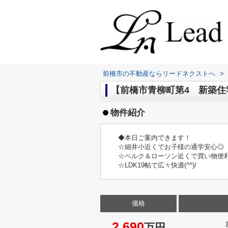
前橋市の不動産ならリードネクストへ
>
【前橋市青柳町第4 新築住宅
物件紹介
◆本日ご案内できます！
☆細井小近くでお子様の通学安心◎
☆ベルク＆ローソン近くで買い物便利
☆LDK19帖で広々快適(^^)/
価格
2,690
万円