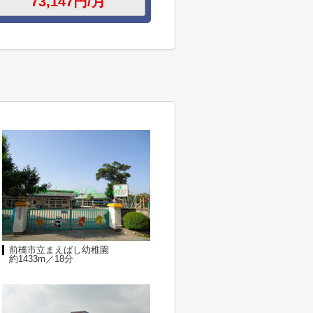
前橋市立まえばし幼稚園
約1433m／18分