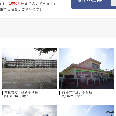
ます。
1000万円
まで入力できます）
生する場合がございます）
前橋市立 鎌倉中学校
前橋市立細井保育所
約1407m／18分
約602m／8分