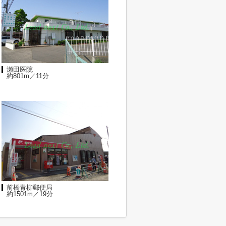
瀬田医院
約801m／11分
前橋青柳郵便局
約1501m／19分