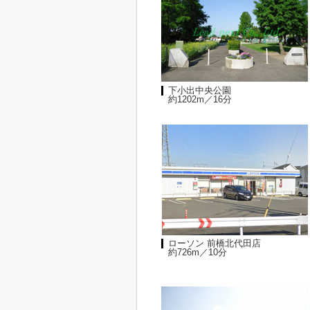
下小出中央公園
約1202m／16分
ローソン 前橋北代田店
約726m／10分