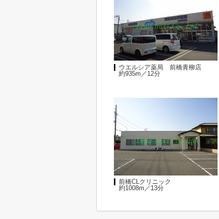
ウエルシア薬局 前橋青柳店
約935m／12分
前橋CLクリニック
約1008m／13分