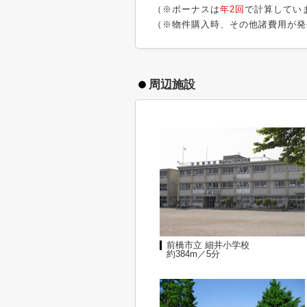
（※ボーナスは
年2回
で計算してい
（※物件購入時、その他諸費用が発
周辺施設
前橋市立 細井小学校
約384m／5分