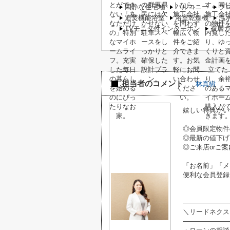
閑静な住宅地
バルコニー
プ
追焚機能浴室
浴室乾燥機
温
TVモニタ付インターホン
複層
担当者のコメント
林真樹
嬉しい特典がい
◎会員限定物件
◎最新の値下げ
◎ご来店orご案
「お名前」「メ
便利な会員登録
―――――――
＼リードネクス
―――――――