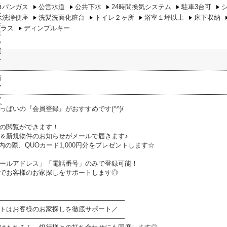
ロパンガス
公営水道
公共下水
24時間換気システム
駐車3台可
水洗浄便座
洗髪洗面化粧台
トイレ２ヶ所
浴室１坪以上
床下収納
ガラス
ディンプルキー
っぱいの『会員登録』がおすすめです(^^)/
の閲覧ができます！
＆新規物件のお知らせがメールで届きます♪
内の際、QUOカード1,000円分をプレゼントします☆
ールアドレス」「電話番号」のみで登録可能！
でお客様のお家探しをサポートします◎
―――――――――――――――――――
トはお客様のお家探しを徹底サポート／
―――――――――――――――――――