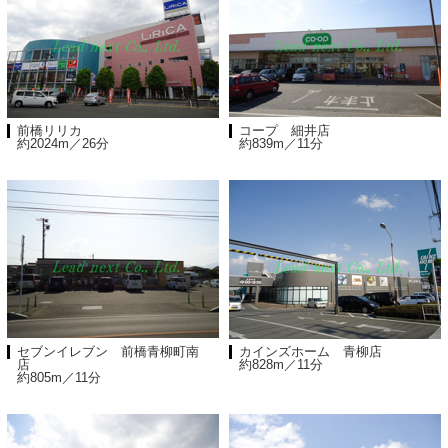
前橋リリカ
コープ 細井店
約2024m／26分
約839m／11分
セブンイレブン 前橋青柳町南
カインズホーム 青柳店
店
約828m／11分
約805m／11分