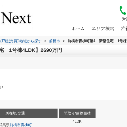
営
ホーム
エリア検索
沿
(戸建(売買))地域から探す
>
前橋市
>
前橋市青柳町第4 新築住宅 1号棟
 1号棟4LDK】2690万円
♪
所在地/交通
間取り/建物面積
4LDK
群馬県
前橋市
青柳町