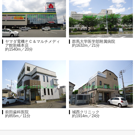
ヤマダ電機ＰＣ＆マルチメディ
群馬大学医学部附属病院
ア館前橋本店
約1632m／21分
約1540m／20分
前田歯科医院
城西クリニック
約855m／11分
約1914m／24分