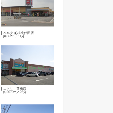
ベルク 前橋北代田店
約862m／11分
ニトリ 前橋店
約2079m／26分