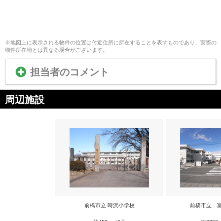
※地図上に表示される物件の位置は付近住所に所在することを表すものであり、実際の
物件所在地とは異なる場合がございます。
担当者のコメント
周辺施設
前橋市立 時沢小学校
前橋市立 