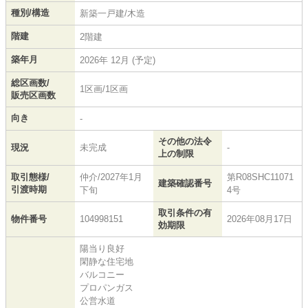
種別/構造
新築一戸建/木造
階建
2階建
築年月
2026年 12月 (予定)
総区画数/
1区画/1区画
販売区画数
向き
-
その他の法令
現況
未完成
-
上の制限
取引態様/
仲介/2027年1月
第R08SHC11071
建築確認番号
引渡時期
下旬
4号
取引条件の有
物件番号
104998151
2026年08月17日
効期限
陽当り良好
閑静な住宅地
バルコニー
プロパンガス
公営水道