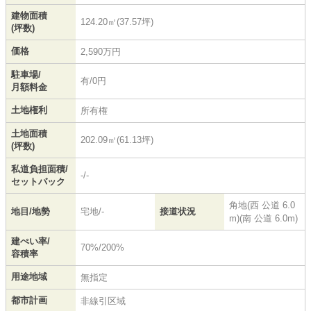
建物面積
124.20㎡(37.57坪)
(坪数)
価格
2,590万円
駐車場/
有/0円
月額料金
土地権利
所有権
土地面積
202.09㎡(61.13坪)
(坪数)
私道負担面積/
-/-
セットバック
角地(西 公道 6.0
地目/地勢
宅地/-
接道状況
m)(南 公道 6.0m)
建ぺい率/
70%/200%
容積率
用途地域
無指定
都市計画
非線引区域