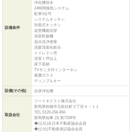
浄化槽排水
24時間換気システム
駐車3台可
システムキッチン
対面式キッチン
設備条件
追焚機能浴室
浴室乾燥機
温水洗浄便座
洗髪洗面化粧台
トイレ２ヶ所
浴室１坪以上
床下収納
TVモニタ付インターホン
複層ガラス
ディンプルキー
設備(その他)
合併浄化槽
リードネクスト株式会社
群馬県前橋市元総社町３丁目４－１１
TEL:0120-256-956
取扱会社
群馬県知事 (3) 第7208号
◆(公社)全日本不動産協会会員
◆(公社)不動産保証協会会員