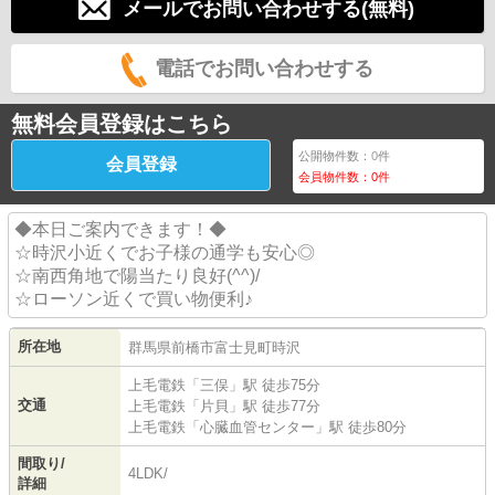
メールでお問い合わせする(無料)
電話でお問い合わせする
無料会員登録はこちら
公開物件数：
0
件
会員登録
会員物件数：
0
件
◆本日ご案内できます！◆
☆時沢小近くでお子様の通学も安心◎
☆南西角地で陽当たり良好(^^)/
☆ローソン近くで買い物便利♪
所在地
群馬県
前橋市
富士見町時沢
上毛電鉄
「
三俣
」駅 徒歩75分
交通
上毛電鉄
「
片貝
」駅 徒歩77分
上毛電鉄
「
心臓血管センター
」駅 徒歩80分
間取り/
4LDK/
詳細