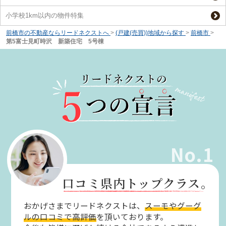
小学校1km以内の物件特集
前橋市の不動産ならリードネクストへ
>
(戸建(売買))地域から探す
>
前橋市
>
第5富士見町時沢 新築住宅 5号棟
No.1
口コミ県内トップクラス。
おかげさまでリードネクストは、
スーモやグーグ
ルの口コミで高評価
を頂いております。