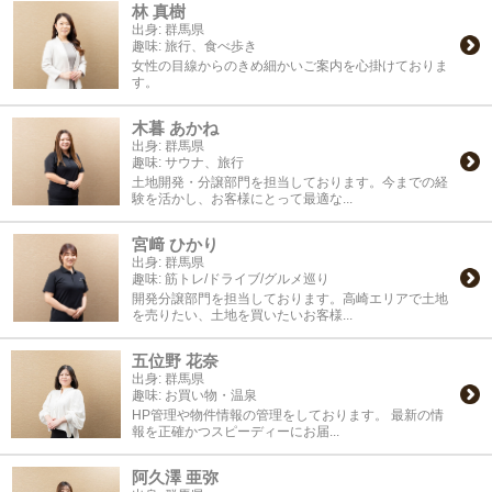
林 真樹
出身:
群馬県
趣味:
旅行、食べ歩き
女性の目線からのきめ細かいご案内を心掛けておりま
す。
木暮 あかね
出身:
群馬県
趣味:
サウナ、旅行
土地開発・分譲部門を担当しております。今までの経
験を活かし、お客様にとって最適な...
宮﨑 ひかり
出身:
群馬県
趣味:
筋トレ/ドライブ/グルメ巡り
開発分譲部門を担当しております。高崎エリアで土地
を売りたい、土地を買いたいお客様...
五位野 花奈
出身:
群馬県
趣味:
お買い物・温泉
HP管理や物件情報の管理をしております。 最新の情
報を正確かつスピーディーにお届...
阿久澤 亜弥