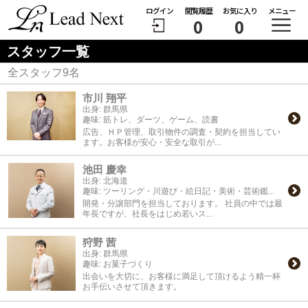
ログイン
閲覧履歴
お気に入り
メニュー
0
0
スタッフ一覧
全スタッフ
9
名
市川 翔平
出身:
群馬県
趣味:
筋トレ、ダーツ、ゲーム、読書
広告、ＨＰ管理、取引物件の調査・契約を担当してい
ます。お客様が安心・安全な取引が...
池田 慶幸
出身:
北海道
趣味:
ツーリング・川遊び・絵日記・美術・芸術鑑...
開発・分譲部門を担当しております。 社員の中では最
年長ですが、社長をはじめ若いス...
狩野 茜
出身:
群馬県
趣味:
お菓子づくり
出会いを大切に、お客様に満足して頂けるよう精一杯
お手伝いさせて頂きます。