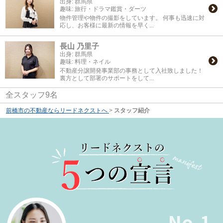
出身:
群馬県
趣味:
旅行・ドラマ鑑賞・ダーツ
物件管理や物件の撮影をしています。 何事も迅速に対
応し、お客様に最新の情報を早く...
長山 乃里子
出身:
群馬県
趣味:
料理・ネイル
不動産分譲開発事業部の事務として入社致しました！
裏方として部署のサポートをして...
全スタッフ9名
前橋市の不動産ならリードネクストへ
>
スタッフ紹介
No.1