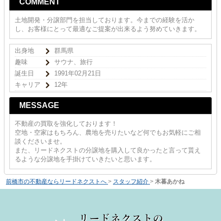
COMMENT
土地開発・分譲部門を担当しております。今までの経験を活か
し、お客様にとって最適なご提案が出来るよう努めていきます。
出身地
群馬県
趣味
サウナ、旅行
誕生日
1991年02月21日
キャリア
12年
MESSAGE
不動産の買取を強化しております！
空地・空家はもちろん、農地を売りたいなど何でもお気軽にご相
談くださいませ。
また、リードネクストの分譲地を購入して良かったと言って貰え
るような分譲地を手掛けていきたいと思います。
前橋市の不動産ならリードネクストへ
>
スタッフ紹介
>
木暮あかね