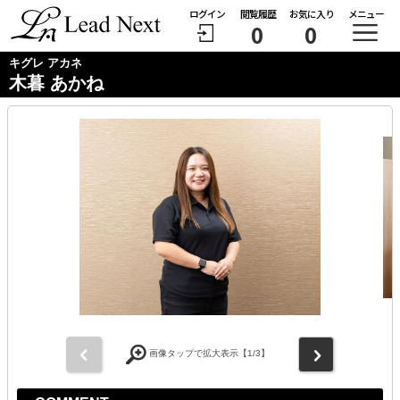
ログイン
閲覧履歴
お気に入り
メニュー
0
0
キグレ アカネ
木暮 あかね
前
次
画像タップで拡大表示【
1
/3】