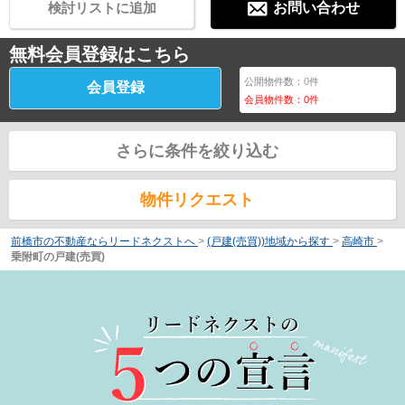
検討リストに追加
お問い合わせ
無料会員登録はこちら
公開物件数：
0
件
会員登録
会員物件数：
0
件
さらに条件を絞り込む
物件リクエスト
前橋市の不動産ならリードネクストへ
>
(戸建(売買))地域から探す
>
高崎市
>
乗附町の戸建(売買)