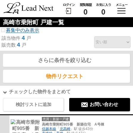
ログイン
閲覧履歴
お気に入り
メニュー
0
0
高崎市乗附町 戸建一覧
募集中のみ表示
4
該当物件
戸
4
販売数
戸
さらに条件を絞り込む
物件リクエスト
チェックした物件をまとめて
検討リストに追加
お問い合わせ
売買｜新築一戸建
高崎市乗附町905番 新築住宅 A号棟
信越本線
「
北高崎
」駅 徒歩43分