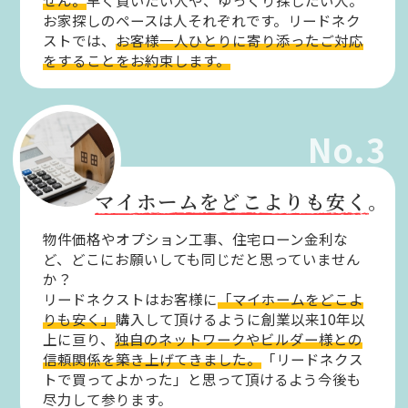
せん。
早く買いたい人や、ゆっくり探したい人。
お家探しのペースは人それぞれです。リードネク
ストでは、
お客様一人ひとりに寄り添ったご対応
をすることをお約束します。
No.3
マイホームをどこよりも安く。
物件価格やオプション工事、住宅ローン金利な
ど、どこにお願いしても同じだと思っていません
か？
リードネクストはお客様に
「マイホームをどこよ
りも安く」
購入して頂けるように創業以来10年以
上に亘り、
独自のネットワークやビルダー様との
信頼関係を築き上げてきました。
「リードネクス
トで買ってよかった」と思って頂けるよう今後も
尽力して参ります。