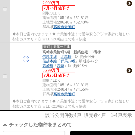
2,999万円
7月25日 値下げ
間取:
3LDK
建物面積:
105.16㎡ / 31.81坪
土地面積:
206.40㎡ / 62.43坪
群馬県
高崎市
乗附町
◆本日ご案内できます！◆ ☆乗附小近くで通学安心(^^)/ ☆家計に嬉しい
都市ガスエリア◎ ☆LDK20帖超えで広々快適！
売買｜新築一戸建
高崎市乗附町1期 新築住宅 3号棟
信越本線
「
北高崎
」駅 徒歩44分
信越本線
「
群馬八幡
」駅 徒歩47分
高崎線
「
高崎
」駅 徒歩48分
3,299万円
7月25日 値下げ
間取:
4LDK
建物面積:
105.16㎡ / 31.81坪
土地面積:
246.47㎡ / 74.55坪
群馬県
高崎市
乗附町
◆本日ご案内できます！◆ ☆乗附小近くで通学安心(^^)/ ☆家計に嬉しい
都市ガスエリア◎ ☆LDK21帖超えで広々快適！
該当公開件数
4
戸 販売数
4
戸
1-4
戸表示
チェックした物件をまとめて