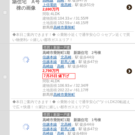
高崎線
「
高崎
」駅 徒歩47分
上信電鉄
「
南高崎
」駅 徒歩51分
2,690万円
間取:
4LDK
建物面積:
104.33㎡ / 31.55坪
土地面積:
152.59㎡ / 46.15坪
群馬県
高崎市
乗附町
◆本日ご案内できます！◆ ☆乗附小近くで通学安心◎ ☆セブン近くで買
い物便利♪ ☆嬉しい都市ガスエリア！
売買｜新築一戸建
高崎市乗附町1期 新築住宅 2号棟
信越本線
「
北高崎
」駅 徒歩44分
信越本線
「
群馬八幡
」駅 徒歩47分
高崎線
「
高崎
」駅 徒歩48分
2,799万円
7月25日 値下げ
間取:
4LDK
建物面積:
106.93㎡ / 32.34坪
土地面積:
202.22㎡ / 61.17坪
群馬県
高崎市
乗附町
◆本日ご案内できます！◆ ☆乗附小近くで通学安心(^^)/ ☆LDK20帖超え
で広々快適！ ☆家計に嬉しい都市ガスエリア◎
売買｜新築一戸建
高崎市乗附町1期 新築住宅 1号棟
信越本線
「
北高崎
」駅 徒歩44分
信越本線
「
群馬八幡
」駅 徒歩47分
高崎線
「
高崎
」駅 徒歩48分