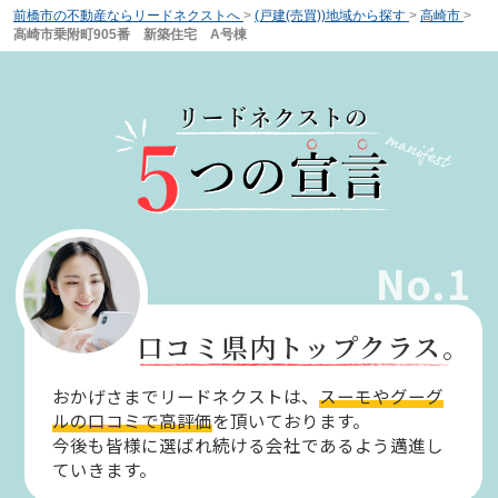
前橋市の不動産ならリードネクストへ
>
(戸建(売買))地域から探す
>
高崎市
>
高崎市乗附町905番 新築住宅 A号棟
No.1
口コミ県内トップクラス。
おかげさまでリードネクストは、
スーモやグーグ
ルの口コミで高評価
を頂いております。
今後も皆様に選ばれ続ける会社であるよう邁進し
ていきます。