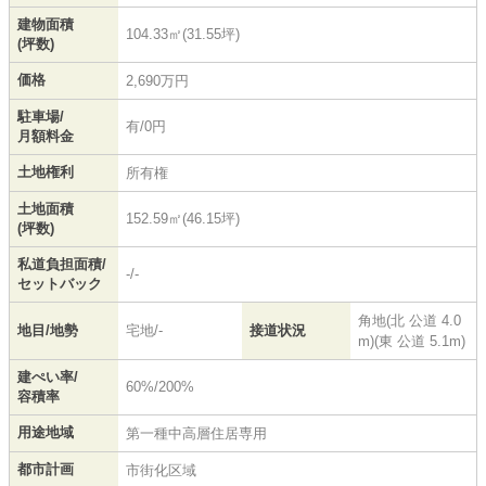
建物面積
104.33㎡(31.55坪)
(坪数)
価格
2,690万円
駐車場/
有/0円
月額料金
土地権利
所有権
土地面積
152.59㎡(46.15坪)
(坪数)
私道負担面積/
-/-
セットバック
角地(北 公道 4.0
地目/地勢
宅地/-
接道状況
m)(東 公道 5.1m)
建ぺい率/
60%/200%
容積率
用途地域
第一種中高層住居専用
都市計画
市街化区域