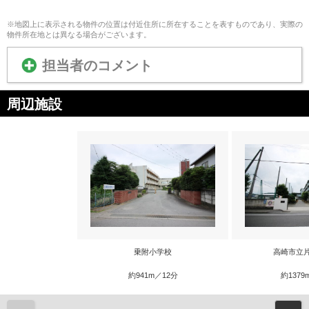
※地図上に表示される物件の位置は付近住所に所在することを表すものであり、実際の
物件所在地とは異なる場合がございます。
担当者のコメント
周辺施設
乗附小学校
高崎市立
約941m／12分
約1379