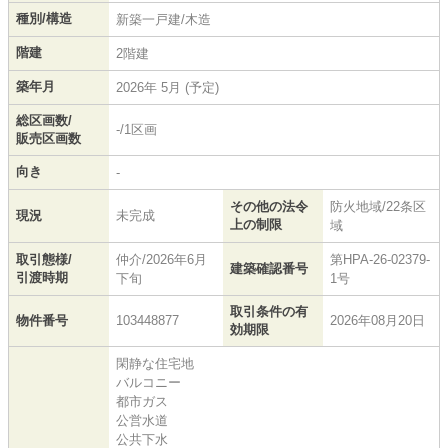
種別/構造
新築一戸建/木造
階建
2階建
築年月
2026年 5月 (予定)
総区画数/
-/1区画
販売区画数
向き
-
その他の法令
防火地域/22条区
現況
未完成
上の制限
域
取引態様/
仲介/2026年6月
第HPA-26-02379-
建築確認番号
引渡時期
下旬
1号
取引条件の有
物件番号
103448877
2026年08月20日
効期限
閑静な住宅地
バルコニー
都市ガス
公営水道
公共下水