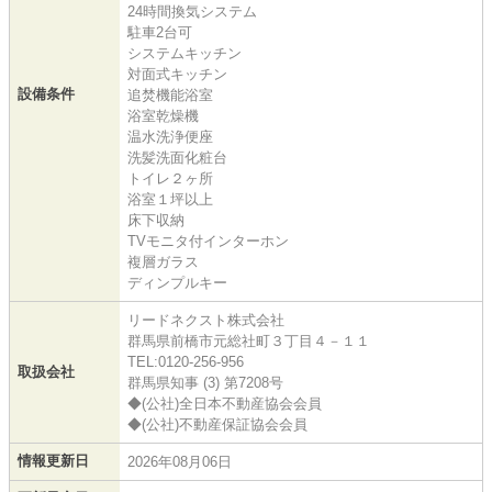
24時間換気システム
駐車2台可
システムキッチン
対面式キッチン
設備条件
追焚機能浴室
浴室乾燥機
温水洗浄便座
洗髪洗面化粧台
トイレ２ヶ所
浴室１坪以上
床下収納
TVモニタ付インターホン
複層ガラス
ディンプルキー
リードネクスト株式会社
群馬県前橋市元総社町３丁目４－１１
TEL:0120-256-956
取扱会社
群馬県知事 (3) 第7208号
◆(公社)全日本不動産協会会員
◆(公社)不動産保証協会会員
情報更新日
2026年08月06日