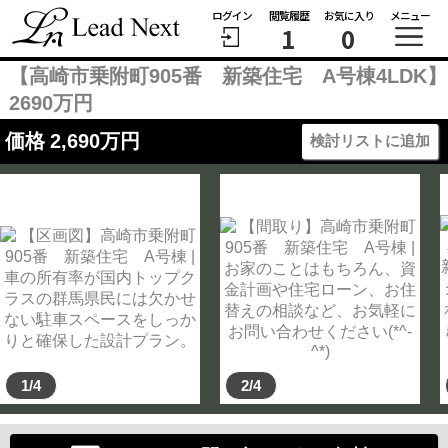
ログイン
閲覧履歴
お気に入り
メニュー
1
0
【高崎市乗附町905番 新築住宅 A号棟4LDK】
2690万円
価格
2,690
万円
検討リストに追加
1/4
2/4