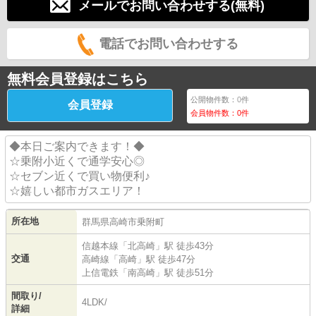
メールでお問い合わせする(無料)
電話でお問い合わせする
無料会員登録はこちら
公開物件数：
0
件
会員登録
会員物件数：
0
件
◆本日ご案内できます！◆
☆乗附小近くで通学安心◎
☆セブン近くで買い物便利♪
☆嬉しい都市ガスエリア！
所在地
群馬県
高崎市
乗附町
信越本線
「
北高崎
」駅 徒歩43分
交通
高崎線
「
高崎
」駅 徒歩47分
上信電鉄
「
南高崎
」駅 徒歩51分
間取り/
4LDK/
詳細