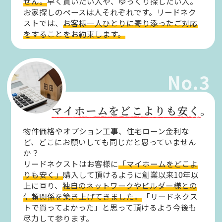
せん。
早く買いたい人や、ゆっくり探したい人。
お家探しのペースは人それぞれです。リードネク
ストでは、
お客様一人ひとりに寄り添ったご対応
をすることをお約束します。
No.3
マイホームをどこよりも安く。
物件価格やオプション工事、住宅ローン金利な
ど、どこにお願いしても同じだと思っていません
か？
リードネクストはお客様に
「マイホームをどこよ
りも安く」
購入して頂けるように創業以来10年以
上に亘り、
独自のネットワークやビルダー様との
信頼関係を築き上げてきました。
「リードネクス
トで買ってよかった」と思って頂けるよう今後も
尽力して参ります。