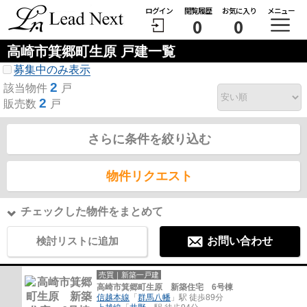
ログイン
閲覧履歴
お気に入り
メニュー
0
0
高崎市箕郷町生原 戸建一覧
募集中のみ表示
2
該当物件
戸
2
販売数
戸
さらに条件を絞り込む
物件リクエスト
チェックした物件をまとめて
検討リストに追加
お問い合わせ
売買｜新築一戸建
高崎市箕郷町生原 新築住宅 6号棟
信越本線
「
群馬八幡
」駅 徒歩89分