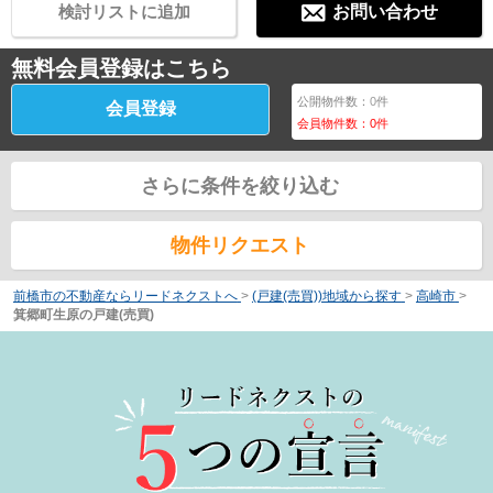
検討リストに追加
お問い合わせ
無料会員登録はこちら
公開物件数：
0
件
会員登録
会員物件数：
0
件
さらに条件を絞り込む
物件リクエスト
前橋市の不動産ならリードネクストへ
>
(戸建(売買))地域から探す
>
高崎市
>
箕郷町生原の戸建(売買)