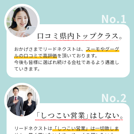
No.1
口コミ県内トップクラス。
おかげさまでリードネクストは、
スーモやグーグ
ルの口コミで高評価
を頂いております。
今後も皆様に選ばれ続ける会社であるよう邁進し
ていきます。
No.2
「しつこい営業」
はしない。
リードネクストは
「しつこい営業」は一切致しま