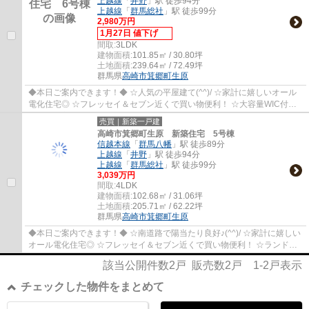
上越線
「
井野
」駅 徒歩94分
上越線
「
群馬総社
」駅 徒歩99分
2,980万円
1月27日 値下げ
間取:
3LDK
建物面積:
101.85㎡ / 30.80坪
土地面積:
239.64㎡ / 72.49坪
群馬県
高崎市
箕郷町生原
◆本日ご案内できます！◆ ☆人気の平屋建て(^^)/ ☆家計に嬉しいオール
電化住宅◎ ☆フレッセイ＆セブン近くで買い物便利！ ☆大容量WIC付き
で収納豊富♪
売買｜新築一戸建
高崎市箕郷町生原 新築住宅 5号棟
信越本線
「
群馬八幡
」駅 徒歩89分
上越線
「
井野
」駅 徒歩94分
上越線
「
群馬総社
」駅 徒歩99分
3,039万円
間取:
4LDK
建物面積:
102.68㎡ / 31.06坪
土地面積:
205.71㎡ / 62.22坪
群馬県
高崎市
箕郷町生原
◆本日ご案内できます！◆ ☆南道路で陽当たり良好♪(^^)/ ☆家計に嬉しい
オール電化住宅◎ ☆フレッセイ＆セブン近くで買い物便利！ ☆ランドリ
ールーム付きで雨の日も安心♪
該当公開件数
2
戸 販売数
2
戸
1-2
戸表示
チェックした物件をまとめて