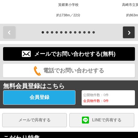
箕郷東小学校
高崎市立
約1738m／22分
約863
前
メールでお問い合わせする(無料)
電話でお問い合わせする
無料会員登録はこちら
公開物件数：
0
件
会員登録
会員物件数：
0
件
メールで共有する
LINEで共有する