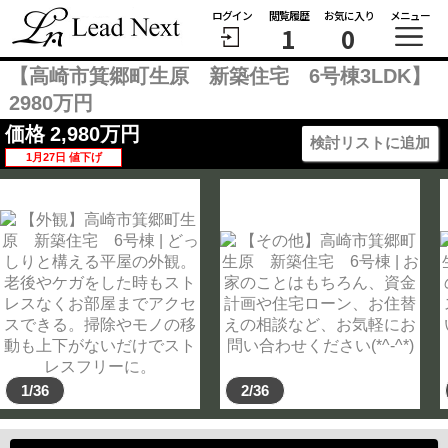
ログイン
閲覧履歴
お気に入り
メニュー
1
0
【高崎市箕郷町生原 新築住宅 6号棟3LDK】
2980万円
価格
2,980
万円
検討リストに追加
1月27日 値下げ
1/36
2/36