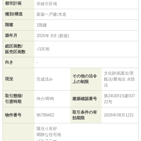
都市計画
非線引区域
種別/構造
新築一戸建/木造
階建
1階建
築年月
2025年 8月 (新築)
総区画数/
-/1区画
販売区画数
向き
-
文化財保護法/景
その他の法令
現況
完成済み
観法/農地法 水防
上の制限
法
取引態様/
第24UDI1S建037
仲介/即時
建築確認番号
引渡時期
22号
取引条件の有
物件番号
96789462
2026年08月12日
効期限
陽当り良好
閑静な住宅地
バルコニー