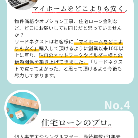
マイホームをどこよりも安く。
物件価格やオプション工事、住宅ローン金利な
ど、どこにお願いしても同じだと思っていません
か？
リードネクストはお客様に
「マイホームをどこよ
りも安く」
購入して頂けるように創業以来10年以
上に亘り、
独自のネットワークやビルダー様との
信頼関係を築き上げてきました。
「リードネクス
トで買ってよかった」と思って頂けるよう今後も
尽力して参ります。
No.4
住宅ローンのプロ。
個人事業主やシングルマザー、勤続年数が1年未