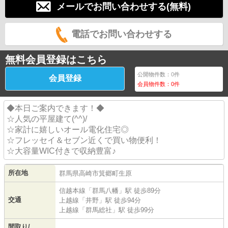
メールでお問い合わせする(無料)
電話でお問い合わせする
無料会員登録はこちら
公開物件数：
0
件
会員登録
会員物件数：
0
件
◆本日ご案内できます！◆
☆人気の平屋建て(^^)/
☆家計に嬉しいオール電化住宅◎
☆フレッセイ＆セブン近くで買い物便利！
☆大容量WIC付きで収納豊富♪
所在地
群馬県
高崎市
箕郷町生原
信越本線
「
群馬八幡
」駅 徒歩89分
交通
上越線
「
井野
」駅 徒歩94分
上越線
「
群馬総社
」駅 徒歩99分
間取り/