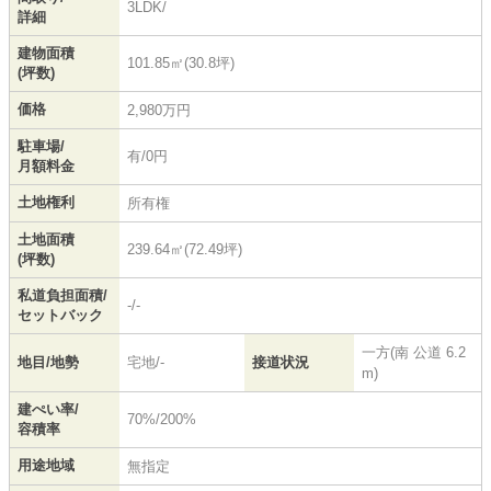
3LDK/
詳細
建物面積
101.85㎡(30.8坪)
(坪数)
価格
2,980万円
駐車場/
有/0円
月額料金
土地権利
所有権
土地面積
239.64㎡(72.49坪)
(坪数)
私道負担面積/
-/-
セットバック
一方(南 公道 6.2
地目/地勢
宅地/-
接道状況
m)
建ぺい率/
70%/200%
容積率
用途地域
無指定