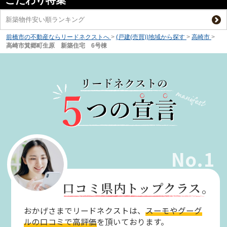
こだわり特集
新築物件安い順ランキング
前橋市の不動産ならリードネクストへ
>
(戸建(売買))地域から探す
>
高崎市
>
高崎市箕郷町生原 新築住宅 6号棟
No.1
口コミ県内トップクラス。
おかげさまでリードネクストは、
スーモやグーグ
ルの口コミで高評価
を頂いております。