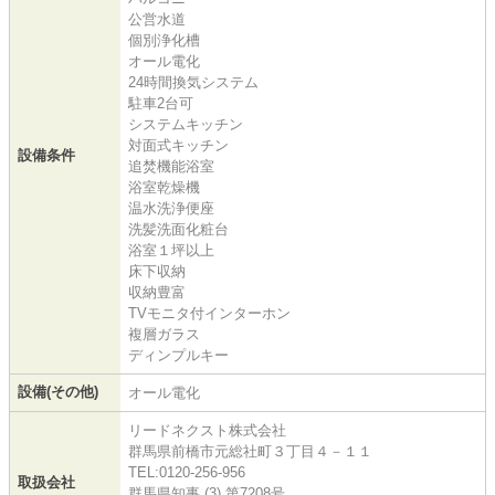
公営水道
個別浄化槽
オール電化
24時間換気システム
駐車2台可
システムキッチン
対面式キッチン
設備条件
追焚機能浴室
浴室乾燥機
温水洗浄便座
洗髪洗面化粧台
浴室１坪以上
床下収納
収納豊富
TVモニタ付インターホン
複層ガラス
ディンプルキー
設備(その他)
オール電化
リードネクスト株式会社
群馬県前橋市元総社町３丁目４－１１
TEL:0120-256-956
取扱会社
群馬県知事 (3) 第7208号