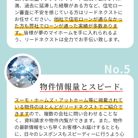
満、過去に延滞した経験がある方など、住宅ロー
ン審査に不安を感じている方はリードネクストに
お任せください。
他社で住宅ローンが通らなかっ
た方も弊社でローンが通った実績が多数ありま
す。
皆様が夢のマイホームを手に入れられるよ
う、リードネクストは全力でお手伝い致します。
No.5
物件情報量とスピード。
スーモ・ホームズ・アットホーム等に掲載されて
いる物件のほとんどがリードネクストでご紹介で
きます
ので、複数の会社に問い合わせることな
く、資料請求や物件内覧ができます。
また、物件
の最新情報をいち早くお客様へお届けするととも
に、日々のレスポンスもスピーディーに行うよう心