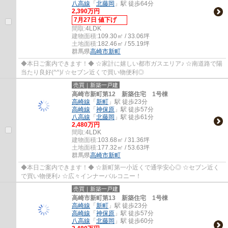
八高線
「
北藤岡
」駅 徒歩64分
2,390万円
7月27日 値下げ
間取:
4LDK
建物面積:
109.30㎡ / 33.06坪
土地面積:
182.46㎡ / 55.19坪
群馬県
高崎市
新町
◆本日ご案内できます！◆ ☆家計に嬉しい都市ガスエリア♪ ☆南道路で陽
当たり良好(^^)/ ☆セブン近くで買い物便利◎
売買｜新築一戸建
高崎市新町第12 新築住宅 1号棟
高崎線
「
新町
」駅 徒歩23分
高崎線
「
神保原
」駅 徒歩57分
八高線
「
北藤岡
」駅 徒歩61分
2,480万円
間取:
4LDK
建物面積:
103.68㎡ / 31.36坪
土地面積:
177.32㎡ / 53.63坪
群馬県
高崎市
新町
◆本日ご案内できます！◆ ☆新町第一小近くで通学安心◎ ☆セブン近く
で買い物便利♪ ☆広々インナーバルコニー！
売買｜新築一戸建
高崎市新町第13 新築住宅 1号棟
高崎線
「
新町
」駅 徒歩23分
高崎線
「
神保原
」駅 徒歩57分
八高線
「
北藤岡
」駅 徒歩60分