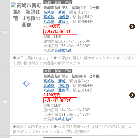
売買｜新築一戸建
高崎市新町第8 新築住宅 1号棟
高崎線
「
新町
」駅 徒歩24分
高崎線
「
神保原
」駅 徒歩54分
八高線
「
北藤岡
」駅 徒歩64分
2,090万円
7月27日 値下げ
間取:
4LDK
建物面積:
107.64㎡ / 32.56坪
土地面積:
176.49㎡ / 53.38坪
群馬県
高崎市
新町
◆本日ご案内できます！◆ ☆家計に嬉しい都市ガスエリア♪ ☆セブン近く
で買い物便利◎ ☆大容量の納戸付き(^^)/
売買｜新築一戸建
高崎市新町第8 新築住宅 2号棟
高崎線
「
新町
」駅 徒歩24分
高崎線
「
神保原
」駅 徒歩54分
八高線
「
北藤岡
」駅 徒歩64分
2,190万円
7月27日 値下げ
間取:
4LDK
建物面積:
114.82㎡ / 34.73坪
土地面積:
181.09㎡ / 54.77坪
群馬県
高崎市
新町
◆本日ご案内できます！◆ ☆南道路で陽当たり良好(^^)/ ☆家計に嬉しい
都市ガスエリア♪ ☆セブン近くで買い物便利◎