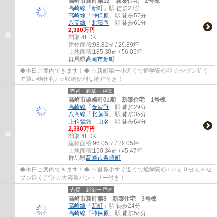
高崎市新町第12 新築住宅 2号棟
高崎線
「
新町
」駅 徒歩23分
高崎線
「
神保原
」駅 徒歩57分
八高線
「
北藤岡
」駅 徒歩61分
2,380万円
間取:
4LDK
建物面積:
98.82㎡ / 29.89坪
土地面積:
185.30㎡ / 56.05坪
群馬県
高崎市
新町
◆本日ご案内できます！◆ ☆新町第一小近くで通学安心◎ ☆セブン近く
で買い物便利♪ ☆収納便利な納戸付き！
売買｜新築一戸建
高崎市栗崎町01期 新築住宅 1号棟
高崎線
「
倉賀野
」駅 徒歩29分
八高線
「
北藤岡
」駅 徒歩35分
上信電鉄
「
山名
」駅 徒歩64分
2,380万円
間取:
4LDK
建物面積:
96.05㎡ / 29.05坪
土地面積:
150.34㎡ / 45.47坪
群馬県
高崎市
栗崎町
◆本日ご案内できます！◆ ☆岩鼻小すぐ近くで通学安心♪ ☆とりせん＆セ
ブン近く(^^)/ ☆大容量パントリー付き！
売買｜新築一戸建
高崎市新町第8 新築住宅 3号棟
高崎線
「
新町
」駅 徒歩24分
高崎線
「
神保原
」駅 徒歩54分