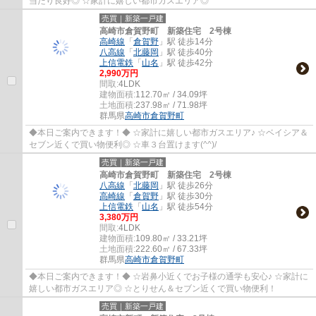
当たり良好◎ ☆家計に嬉しい都市ガスエリア◎
売買｜新築一戸建
高崎市倉賀野町 新築住宅 2号棟
高崎線
「
倉賀野
」駅 徒歩14分
八高線
「
北藤岡
」駅 徒歩40分
上信電鉄
「
山名
」駅 徒歩42分
2,990万円
間取:
4LDK
建物面積:
112.70㎡ / 34.09坪
土地面積:
237.98㎡ / 71.98坪
群馬県
高崎市
倉賀野町
◆本日ご案内できます！◆ ☆家計に嬉しい都市ガスエリア♪ ☆ベイシア＆
セブン近くで買い物便利◎ ☆車３台置けます(^^)/
売買｜新築一戸建
高崎市倉賀野町 新築住宅 2号棟
八高線
「
北藤岡
」駅 徒歩26分
高崎線
「
倉賀野
」駅 徒歩30分
上信電鉄
「
山名
」駅 徒歩54分
3,380万円
間取:
4LDK
建物面積:
109.80㎡ / 33.21坪
土地面積:
222.60㎡ / 67.33坪
群馬県
高崎市
倉賀野町
◆本日ご案内できます！◆ ☆岩鼻小近くでお子様の通学も安心♪ ☆家計に
嬉しい都市ガスエリア◎ ☆とりせん＆セブン近くで買い物便利！
売買｜新築一戸建