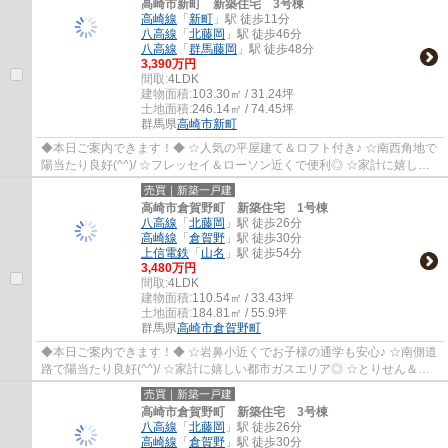
高崎市新町 新築住宅 3号棟
高崎線
「
新町
」駅 徒歩11分
八高線
「
北藤岡
」駅 徒歩46分
八高線
「
群馬藤岡
」駅 徒歩48分
3,390万円
間取:
4LDK
建物面積:
103.30㎡ / 31.24坪
土地面積:
246.14㎡ / 74.45坪
群馬県
高崎市
新町
◆本日ご案内できます！◆ ☆人気の平屋建て＆ロフト付き♪ ☆南西角地で
陽当たり良好(^^)/ ☆フレッセイ＆ローソン近くで便利◎ ☆家計に嬉しい
都市ガスエリア！
売買｜新築一戸建
高崎市倉賀野町 新築住宅 1号棟
八高線
「
北藤岡
」駅 徒歩26分
高崎線
「
倉賀野
」駅 徒歩30分
上信電鉄
「
山名
」駅 徒歩54分
3,480万円
間取:
4LDK
建物面積:
110.54㎡ / 33.43坪
土地面積:
184.81㎡ / 55.9坪
群馬県
高崎市
倉賀野町
◆本日ご案内できます！◆ ☆岩鼻小近くでお子様の通学も安心♪ ☆南側道
路で陽当たり良好(^^)/ ☆家計に嬉しい都市ガスエリア◎ ☆とりせん＆セ
ブン近くで買い物便利！
売買｜新築一戸建
高崎市倉賀野町 新築住宅 3号棟
八高線
「
北藤岡
」駅 徒歩26分
高崎線
「
倉賀野
」駅 徒歩30分