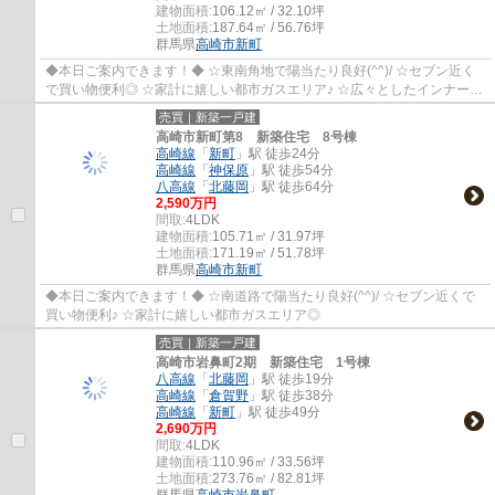
建物面積:
106.12㎡ / 32.10坪
土地面積:
187.64㎡ / 56.76坪
群馬県
高崎市
新町
◆本日ご案内できます！◆ ☆東南角地で陽当たり良好(^^)/ ☆セブン近く
で買い物便利◎ ☆家計に嬉しい都市ガスエリア♪ ☆広々としたインナーバ
ルコニー！
売買｜新築一戸建
高崎市新町第8 新築住宅 8号棟
高崎線
「
新町
」駅 徒歩24分
高崎線
「
神保原
」駅 徒歩54分
八高線
「
北藤岡
」駅 徒歩64分
2,590万円
間取:
4LDK
建物面積:
105.71㎡ / 31.97坪
土地面積:
171.19㎡ / 51.78坪
群馬県
高崎市
新町
◆本日ご案内できます！◆ ☆南道路で陽当たり良好(^^)/ ☆セブン近くで
買い物便利♪ ☆家計に嬉しい都市ガスエリア◎
売買｜新築一戸建
高崎市岩鼻町2期 新築住宅 1号棟
八高線
「
北藤岡
」駅 徒歩19分
高崎線
「
倉賀野
」駅 徒歩38分
高崎線
「
新町
」駅 徒歩49分
2,690万円
間取:
4LDK
建物面積:
110.96㎡ / 33.56坪
土地面積:
273.76㎡ / 82.81坪