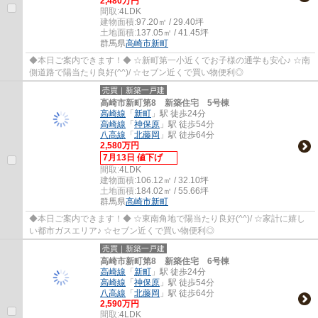
2,480万円
間取:
4LDK
建物面積:
97.20㎡ / 29.40坪
土地面積:
137.05㎡ / 41.45坪
群馬県
高崎市
新町
◆本日ご案内できます！◆ ☆新町第一小近くでお子様の通学も安心♪ ☆南
側道路で陽当たり良好(^^)/ ☆セブン近くで買い物便利◎
売買｜新築一戸建
高崎市新町第8 新築住宅 5号棟
高崎線
「
新町
」駅 徒歩24分
高崎線
「
神保原
」駅 徒歩54分
八高線
「
北藤岡
」駅 徒歩64分
2,580万円
7月13日 値下げ
間取:
4LDK
建物面積:
106.12㎡ / 32.10坪
土地面積:
184.02㎡ / 55.66坪
群馬県
高崎市
新町
◆本日ご案内できます！◆ ☆東南角地で陽当たり良好(^^)/ ☆家計に嬉し
い都市ガスエリア♪ ☆セブン近くで買い物便利◎
売買｜新築一戸建
高崎市新町第8 新築住宅 6号棟
高崎線
「
新町
」駅 徒歩24分
高崎線
「
神保原
」駅 徒歩54分
八高線
「
北藤岡
」駅 徒歩64分
2,590万円
間取:
4LDK