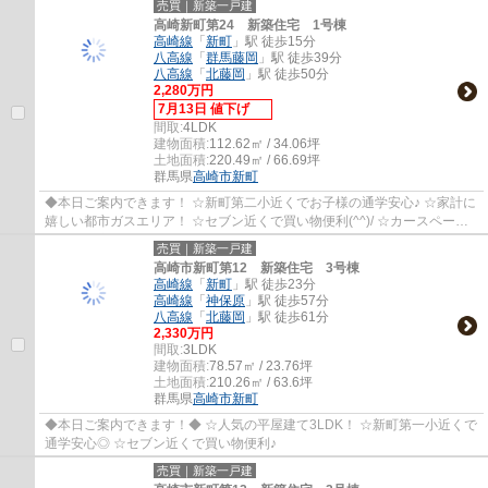
売買｜新築一戸建
高崎新町第24 新築住宅 1号棟
高崎線
「
新町
」駅 徒歩15分
八高線
「
群馬藤岡
」駅 徒歩39分
八高線
「
北藤岡
」駅 徒歩50分
2,280万円
7月13日 値下げ
間取:
4LDK
建物面積:
112.62㎡ / 34.06坪
土地面積:
220.49㎡ / 66.69坪
群馬県
高崎市
新町
◆本日ご案内できます！ ☆新町第二小近くでお子様の通学安心♪ ☆家計に
嬉しい都市ガスエリア！ ☆セブン近くで買い物便利(^^)/ ☆カースペース
４台分で広々◎
売買｜新築一戸建
高崎市新町第12 新築住宅 3号棟
高崎線
「
新町
」駅 徒歩23分
高崎線
「
神保原
」駅 徒歩57分
八高線
「
北藤岡
」駅 徒歩61分
2,330万円
間取:
3LDK
建物面積:
78.57㎡ / 23.76坪
土地面積:
210.26㎡ / 63.6坪
群馬県
高崎市
新町
◆本日ご案内できます！◆ ☆人気の平屋建て3LDK！ ☆新町第一小近くで
通学安心◎ ☆セブン近くで買い物便利♪
売買｜新築一戸建