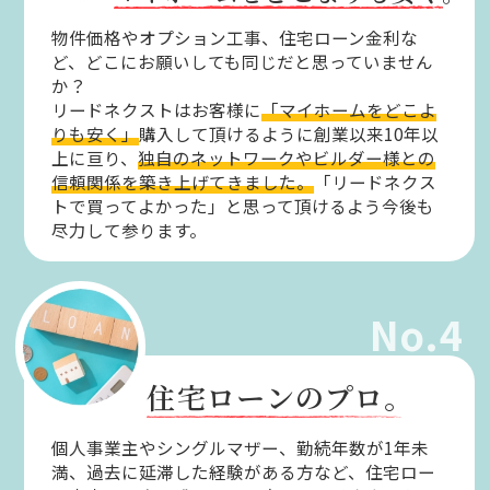
物件価格やオプション工事、住宅ローン金利な
ど、どこにお願いしても同じだと思っていません
か？
リードネクストはお客様に
「マイホームをどこよ
りも安く」
購入して頂けるように創業以来10年以
上に亘り、
独自のネットワークやビルダー様との
信頼関係を築き上げてきました。
「リードネクス
トで買ってよかった」と思って頂けるよう今後も
尽力して参ります。
No.4
住宅ローンのプロ。
個人事業主やシングルマザー、勤続年数が1年未
満、過去に延滞した経験がある方など、住宅ロー