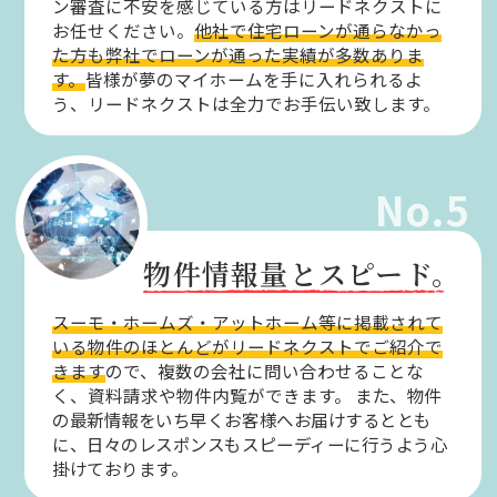
ン審査に不安を感じている方はリードネクストに
お任せください。
他社で住宅ローンが通らなかっ
た方も弊社でローンが通った実績が多数ありま
す。
皆様が夢のマイホームを手に入れられるよ
う、リードネクストは全力でお手伝い致します。
No.5
物件情報量とスピード。
スーモ・ホームズ・アットホーム等に掲載されて
いる物件のほとんどがリードネクストでご紹介で
きます
ので、複数の会社に問い合わせることな
く、資料請求や物件内覧ができます。
また、物件
の最新情報をいち早くお客様へお届けするととも
に、日々のレスポンスもスピーディーに行うよう心
掛けております。