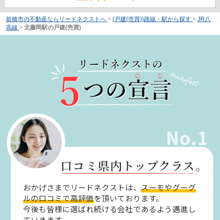
前橋市の不動産ならリードネクストへ
>
(戸建(売買))路線・駅から探す
>
JR八
高線
>
北藤岡駅の戸建(売買)
No.1
口コミ県内トップクラス。
おかげさまでリードネクストは、
スーモやグーグ
ルの口コミで高評価
を頂いております。
今後も皆様に選ばれ続ける会社であるよう邁進し
ていきます。