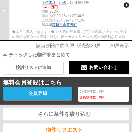
上信電鉄
「
山名
」駅 徒歩54分
3,480万円
間取:
3LDK
建物面積:
90.26㎡ / 27.30坪
土地面積:
254.89㎡ / 77.1坪
群馬県
高崎市
倉賀野町
◆本日ご案内できます！◆ ☆人気の平屋建て(^^)/ ☆岩鼻小近くでお子様
の通学も安心♪ ☆家計に嬉しい都市ガスエリア◎ ☆買い物便利な好立地！
該当公開件数
20
戸 販売数
20
戸
1-20
戸表示
チェックした物件をまとめて
検討リストに追加
お問い合わせ
無料会員登録はこちら
公開物件数：
0
件
会員登録
会員物件数：
0
件
さらに条件を絞り込む
物件リクエスト