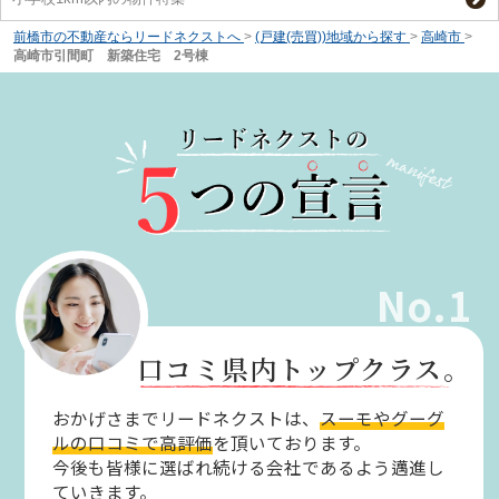
前橋市の不動産ならリードネクストへ
>
(戸建(売買))地域から探す
>
高崎市
>
高崎市引間町 新築住宅 2号棟
No.1
口コミ県内トップクラス。
おかげさまでリードネクストは、
スーモやグーグ
ルの口コミで高評価
を頂いております。
今後も皆様に選ばれ続ける会社であるよう邁進し
ていきます。