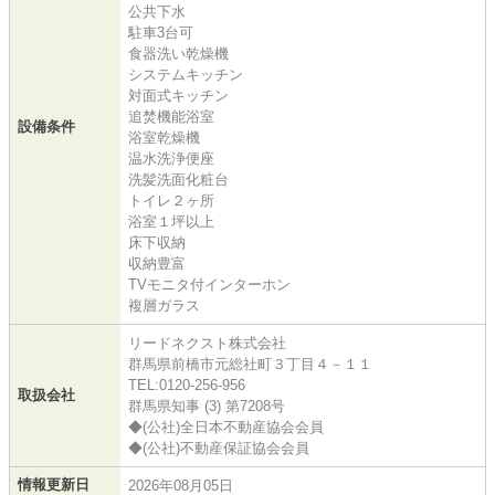
公共下水
駐車3台可
食器洗い乾燥機
システムキッチン
対面式キッチン
追焚機能浴室
設備条件
浴室乾燥機
温水洗浄便座
洗髪洗面化粧台
トイレ２ヶ所
浴室１坪以上
床下収納
収納豊富
TVモニタ付インターホン
複層ガラス
リードネクスト株式会社
群馬県前橋市元総社町３丁目４－１１
TEL:0120-256-956
取扱会社
群馬県知事 (3) 第7208号
◆(公社)全日本不動産協会会員
◆(公社)不動産保証協会会員
情報更新日
2026年08月05日