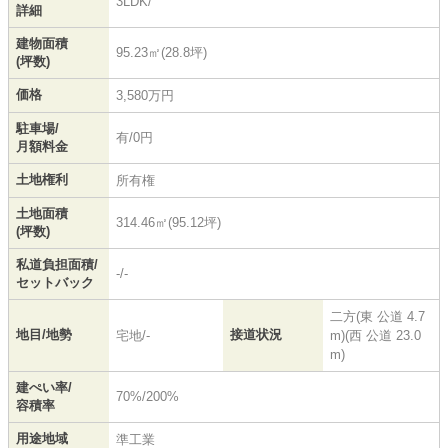
3LDK/
詳細
建物面積
95.23㎡(28.8坪)
(坪数)
価格
3,580万円
駐車場/
有/0円
月額料金
土地権利
所有権
土地面積
314.46㎡(95.12坪)
(坪数)
私道負担面積/
-/-
セットバック
二方(東 公道 4.7
地目/地勢
接道状況
宅地/-
m)(西 公道 23.0
m)
建ぺい率/
70%/200%
容積率
用途地域
準工業