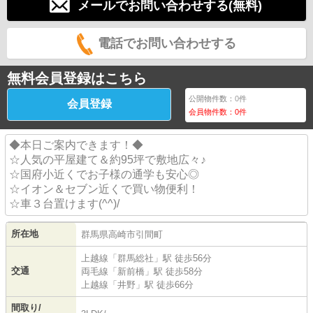
メールでお問い合わせする(無料)
電話でお問い合わせする
無料会員登録はこちら
公開物件数：
0
件
会員登録
会員物件数：
0
件
◆本日ご案内できます！◆
☆人気の平屋建て＆約95坪で敷地広々♪
☆国府小近くでお子様の通学も安心◎
☆イオン＆セブン近くで買い物便利！
☆車３台置けます(^^)/
所在地
群馬県
高崎市
引間町
上越線
「
群馬総社
」駅 徒歩56分
交通
両毛線
「
新前橋
」駅 徒歩58分
上越線
「
井野
」駅 徒歩66分
間取り/