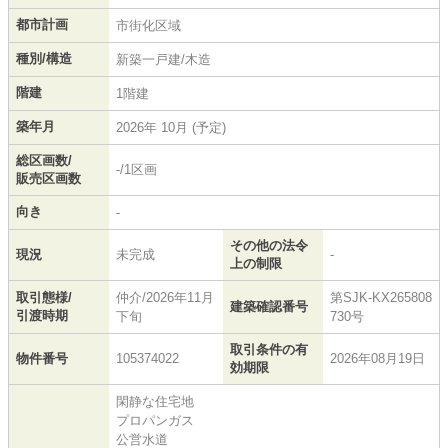
都市計画
市街化区域
種別/構造
新築一戸建/木造
階建
1階建
築年月
2026年 10月 (予定)
総区画数/
-/1区画
販売区画数
向き
-
その他の法令
現況
未完成
-
上の制限
取引態様/
仲介/2026年11月
第SJK-KX265808
建築確認番号
引渡時期
下旬
730号
取引条件の有
物件番号
105374022
2026年08月19日
効期限
閑静な住宅地
プロパンガス
公営水道