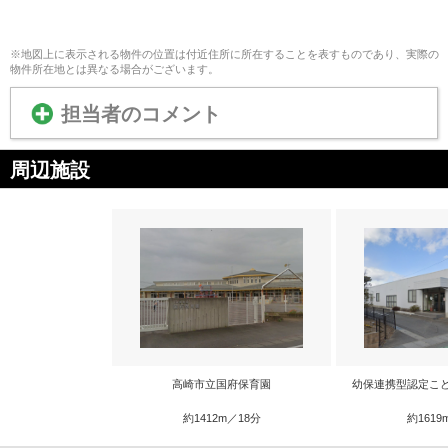
※地図上に表示される物件の位置は付近住所に所在することを表すものであり、実際の
物件所在地とは異なる場合がございます。
担当者のコメント
周辺施設
高崎市立国府保育園
幼保連携型認定こ
約1412m／18分
約1619