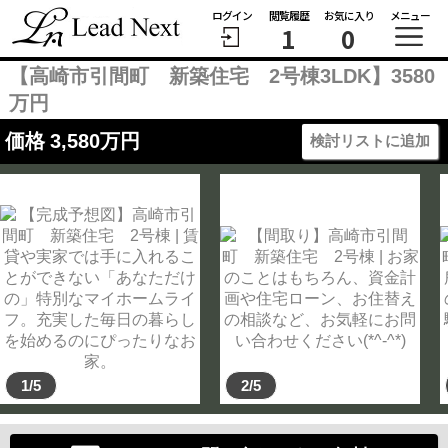
ログイン
閲覧履歴
お気に入り
メニュー
1
0
【高崎市引間町 新築住宅 2号棟3LDK】3580
万円
価格
3,580
万円
検討リストに追加
1/5
2/5