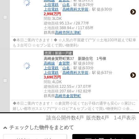
高崎線
「
倉賀野
」駅 徒歩21分
上信電鉄
「
山名
」駅 徒歩26分
上信電鉄
「
高崎商科大学前
」駅 徒歩30分
2,998万円
間取:
3LDK
建物面積:
95.13㎡ / 28.77坪
土地面積:
388.94㎡ / 117.65坪
群馬県
高崎市
阿久津町
◆本日ご案内できます！◆ ☆人気の平屋建て(^^)/ ☆土地100坪超えで駐車
も３台可◎ ☆セブン近くで買い物便利♪
売買｜新築一戸建
高崎倉賀野町第37 新築住宅 1号棟
高崎線
「
倉賀野
」駅 徒歩10分
上信電鉄
「
山名
」駅 徒歩33分
上信電鉄
「
高崎商科大学前
」駅 徒歩37分
3,690万円
間取:
4LDK
建物面積:
122.55㎡ / 37.07坪
土地面積:
207.68㎡ / 62.82坪
群馬県
高崎市
倉賀野町
◆本日ご案内できます！ ☆倉賀野小近くでお子様の通学も安心♪ ☆家計に
嬉しい都市ガスエリア(^^)/ ☆ロピア＆セブン近くで買い物便利◎ ☆余裕
のあるカースペース４台分！
該当公開件数
4
戸 販売数
4
戸
1-4
戸表示
チェックした物件をまとめて