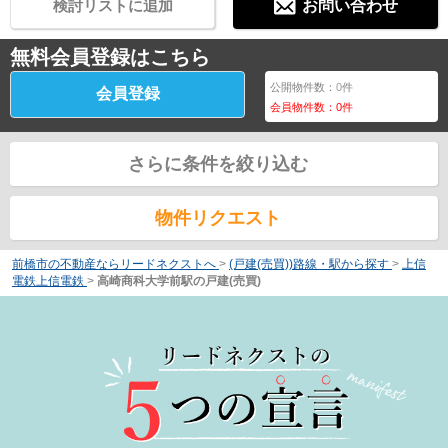
検討リストに追加
お問い合わせ
無料会員登録はこちら
公開物件数：
0
件
会員登録
会員物件数：
0
件
さらに条件を絞り込む
物件リクエスト
前橋市の不動産ならリードネクストへ
>
(戸建(売買))路線・駅から探す
>
上信
電鉄上信電鉄
>
高崎商科大学前駅の戸建(売買)