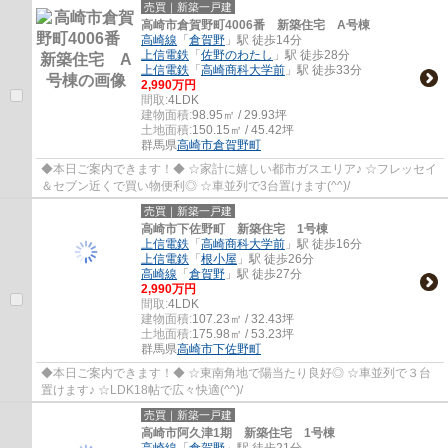
売買｜新築一戸建
高崎市倉賀野町4006番 新築住宅 A号棟
高崎線
「
倉賀野
」駅 徒歩14分
上信電鉄
「
佐野のわたし
」駅 徒歩28分
上信電鉄
「
高崎商科大学前
」駅 徒歩33分
2,990万円
間取:
4LDK
建物面積:
98.95㎡ / 29.93坪
土地面積:
150.15㎡ / 45.42坪
群馬県
高崎市
倉賀野町
◆本日ご案内できます！◆ ☆家計に嬉しい都市ガスエリア♪ ☆フレッセイ
＆セブン近くで買い物便利◎ ☆車並列で3台置けます(^^)/
売買｜新築一戸建
高崎市下佐野町 新築住宅 1号棟
上信電鉄
「
高崎商科大学前
」駅 徒歩16分
上信電鉄
「
根小屋
」駅 徒歩26分
高崎線
「
倉賀野
」駅 徒歩27分
2,990万円
間取:
4LDK
建物面積:
107.23㎡ / 32.43坪
土地面積:
175.98㎡ / 53.23坪
群馬県
高崎市
下佐野町
◆本日ご案内できます！◆ ☆東南角地で陽当たり良好◎ ☆車並列で３台
置けます♪ ☆LDK18帖で広々快適(^^)/
売買｜新築一戸建
高崎市阿久津1期 新築住宅 1号棟