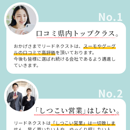
No.1
口コミ県内トップクラス。
おかげさまでリードネクストは、
スーモやグーグ
ルの口コミで高評価
を頂いております。
今後も皆様に選ばれ続ける会社であるよう邁進し
ていきます。
No.2
「しつこい営業」
はしない。
リードネクストは
「しつこい営業」は一切致しま
せん。
早く買いたい人や、ゆっくり探したい人。