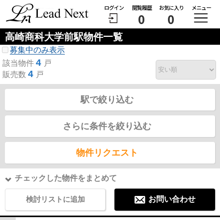
ログイン
閲覧履歴
お気に入り
メニュー
0
0
高崎商科大学前駅物件一覧
募集中のみ表示
4
該当物件
戸
4
販売数
戸
駅で絞り込む
さらに条件を絞り込む
物件リクエスト
チェックした物件をまとめて
検討リストに追加
お問い合わせ