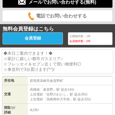
メールでお問い合わせする(無料)
電話でお問い合わせする
無料会員登録はこちら
公開物件数：
0
件
会員登録
会員物件数：
0
件
◆本日ご案内できます！◆
☆家計に嬉しい都市ガスエリア♪
☆フレッセイ＆セブン近くで買い物便利◎
☆車並列で3台置けます(^^)/
所在地
群馬県
高崎市
倉賀野町
高崎線
「
倉賀野
」駅 徒歩14分
交通
上信電鉄
「
佐野のわたし
」駅 徒歩28分
上信電鉄
「
高崎商科大学前
」駅 徒歩33分
間取り/
4LDK/
詳細