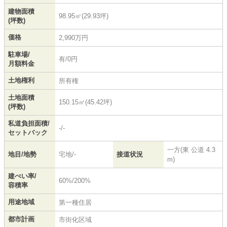
建物面積
98.95㎡(29.93坪)
(坪数)
価格
2,990万円
駐車場/
有/0円
月額料金
土地権利
所有権
土地面積
150.15㎡(45.42坪)
(坪数)
私道負担面積/
-/-
セットバック
一方(東 公道 4.3
地目/地勢
宅地/-
接道状況
m)
建ぺい率/
60%/200%
容積率
用途地域
第一種住居
都市計画
市街化区域