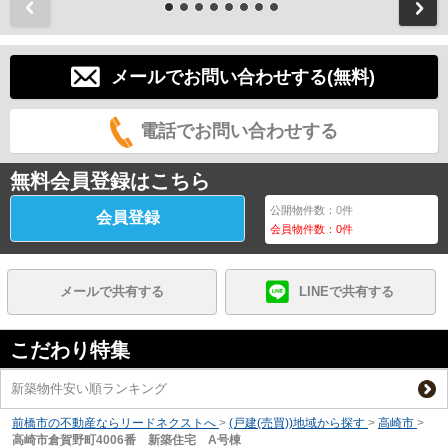
前
メールでお問い合わせする(無料)
電話でお問い合わせする
無料会員登録はこちら
公開物件数：
0
件
会員登録
会員物件数：
0
件
メールで共有する
LINEで共有する
こだわり特集
新築物件安い順ランキング
前橋市の不動産ならリードネクストへ
>
(戸建(売買))地域から探す
>
高崎市
>
高崎市倉賀野町4006番 新築住宅 A号棟