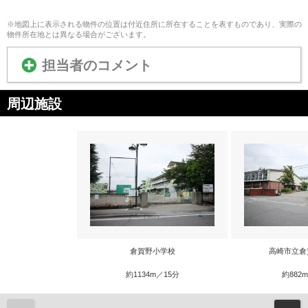
※地図上に表示される物件の位置は付近住所に所在することを表すものであり、実際の
物件所在地とは異なる場合がございます。
担当者のコメント
周辺施設
倉賀野小学校
高崎市立倉
約1134m／15分
約882