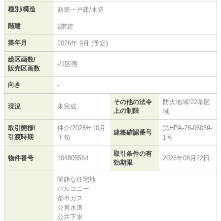
種別/構造
新築一戸建/木造
階建
2階建
築年月
2026年 9月 (予定)
総区画数/
-/1区画
販売区画数
向き
-
その他の法令
防火地域/22条区
現況
未完成
上の制限
域
取引態様/
仲介/2026年10月
第HPA-26-06039-
建築確認番号
引渡時期
下旬
1号
取引条件の有
物件番号
104805564
2026年08月22日
効期限
閑静な住宅地
バルコニー
都市ガス
公営水道
公共下水