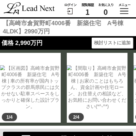
ログイン
閲覧履歴
お気に入り
メニュー
1
0
【高崎市倉賀野町4006番 新築住宅 A号棟
4LDK】2990万円
価格
2,990
万円
検討リストに追加
1/4
2/4