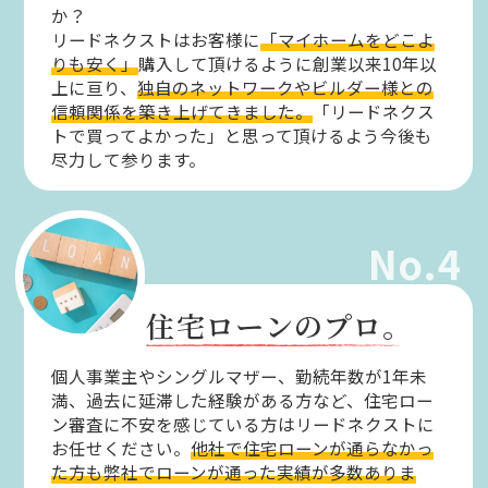
か？
リードネクストはお客様に
「マイホームをどこよ
りも安く」
購入して頂けるように創業以来10年以
上に亘り、
独自のネットワークやビルダー様との
信頼関係を築き上げてきました。
「リードネクス
トで買ってよかった」と思って頂けるよう今後も
尽力して参ります。
No.4
住宅ローンのプロ。
個人事業主やシングルマザー、勤続年数が1年未
満、過去に延滞した経験がある方など、住宅ロー
ン審査に不安を感じている方はリードネクストに
お任せください。
他社で住宅ローンが通らなかっ
た方も弊社でローンが通った実績が多数ありま