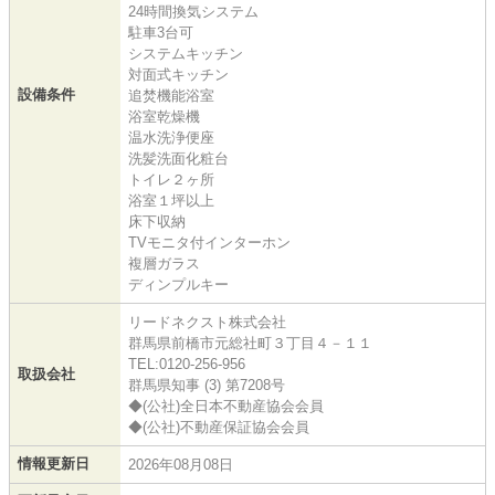
24時間換気システム
駐車3台可
システムキッチン
対面式キッチン
設備条件
追焚機能浴室
浴室乾燥機
温水洗浄便座
洗髪洗面化粧台
トイレ２ヶ所
浴室１坪以上
床下収納
TVモニタ付インターホン
複層ガラス
ディンプルキー
リードネクスト株式会社
群馬県前橋市元総社町３丁目４－１１
TEL:0120-256-956
取扱会社
群馬県知事 (3) 第7208号
◆(公社)全日本不動産協会会員
◆(公社)不動産保証協会会員
情報更新日
2026年08月08日