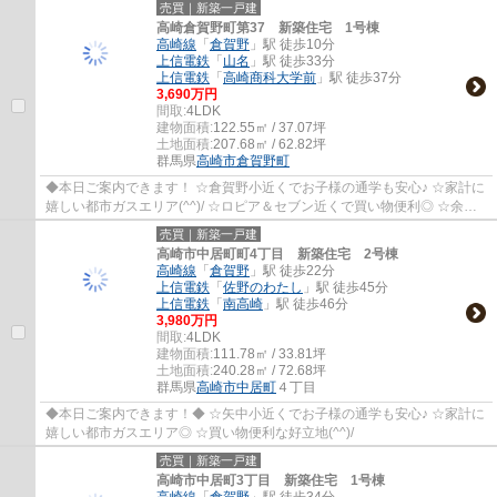
売買｜新築一戸建
高崎倉賀野町第37 新築住宅 1号棟
高崎線
「
倉賀野
」駅 徒歩10分
上信電鉄
「
山名
」駅 徒歩33分
上信電鉄
「
高崎商科大学前
」駅 徒歩37分
3,690万円
間取:
4LDK
建物面積:
122.55㎡ / 37.07坪
土地面積:
207.68㎡ / 62.82坪
群馬県
高崎市
倉賀野町
◆本日ご案内できます！ ☆倉賀野小近くでお子様の通学も安心♪ ☆家計に
嬉しい都市ガスエリア(^^)/ ☆ロピア＆セブン近くで買い物便利◎ ☆余裕
のあるカースペース４台分！
売買｜新築一戸建
高崎市中居町町4丁目 新築住宅 2号棟
高崎線
「
倉賀野
」駅 徒歩22分
上信電鉄
「
佐野のわたし
」駅 徒歩45分
上信電鉄
「
南高崎
」駅 徒歩46分
3,980万円
間取:
4LDK
建物面積:
111.78㎡ / 33.81坪
土地面積:
240.28㎡ / 72.68坪
群馬県
高崎市
中居町
４丁目
◆本日ご案内できます！◆ ☆矢中小近くでお子様の通学も安心♪ ☆家計に
嬉しい都市ガスエリア◎ ☆買い物便利な好立地(^^)/
売買｜新築一戸建
高崎市中居町3丁目 新築住宅 1号棟