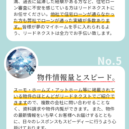
満、過去に延滞した経験がある方など、住宅ロー
ン審査に不安を感じている方はリードネクストに
お任せください。
他社で住宅ローンが通らなかっ
た方も弊社でローンが通った実績が多数ありま
す。
皆様が夢のマイホームを手に入れられるよ
う、リードネクストは全力でお手伝い致します。
No.5
物件情報量とスピード。
スーモ・ホームズ・アットホーム等に掲載されて
いる物件のほとんどがリードネクストでご紹介で
きます
ので、複数の会社に問い合わせることな
く、資料請求や物件内覧ができます。
また、物件
の最新情報をいち早くお客様へお届けするととも
に、日々のレスポンスもスピーディーに行うよう心
掛けております。