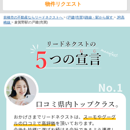
物件リクエスト
前橋市の不動産ならリードネクストへ
>
(戸建(売買))路線・駅から探す
>
JR高
崎線
>
倉賀野駅の戸建(売買)
No.1
口コミ県内トップクラス。
おかげさまでリードネクストは、
スーモやグーグ
ルの口コミで高評価
を頂いております。
今後も皆様に選ばれ続ける会社であるよう邁進し