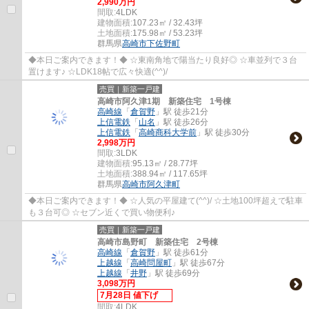
2,990万円
間取:
4LDK
建物面積:
107.23㎡ / 32.43坪
土地面積:
175.98㎡ / 53.23坪
群馬県
高崎市
下佐野町
◆本日ご案内できます！◆ ☆東南角地で陽当たり良好◎ ☆車並列で３台
置けます♪ ☆LDK18帖で広々快適(^^)/
売買｜新築一戸建
高崎市阿久津1期 新築住宅 1号棟
高崎線
「
倉賀野
」駅 徒歩21分
上信電鉄
「
山名
」駅 徒歩26分
上信電鉄
「
高崎商科大学前
」駅 徒歩30分
2,998万円
間取:
3LDK
建物面積:
95.13㎡ / 28.77坪
土地面積:
388.94㎡ / 117.65坪
群馬県
高崎市
阿久津町
◆本日ご案内できます！◆ ☆人気の平屋建て(^^)/ ☆土地100坪超えで駐車
も３台可◎ ☆セブン近くで買い物便利♪
売買｜新築一戸建
高崎市島野町 新築住宅 2号棟
高崎線
「
倉賀野
」駅 徒歩61分
上越線
「
高崎問屋町
」駅 徒歩67分
上越線
「
井野
」駅 徒歩69分
3,098万円
7月28日 値下げ
間取:
4LDK