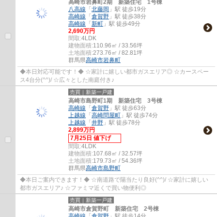
高崎市岩鼻町2期 新築住宅 1号棟
八高線
「
北藤岡
」駅 徒歩19分
高崎線
「
倉賀野
」駅 徒歩38分
高崎線
「
新町
」駅 徒歩49分
2,690万円
間取:
4LDK
建物面積:
110.96㎡ / 33.56坪
土地面積:
273.76㎡ / 82.81坪
群馬県
高崎市
岩鼻町
◆本日対応可能です！◆ ☆家計に嬉しい都市ガスエリア◎ ☆カースペー
ス4台分(^^)/ ☆広々とした南庭付き♪
売買｜新築一戸建
高崎市島野町1期 新築住宅 3号棟
高崎線
「
倉賀野
」駅 徒歩63分
上越線
「
高崎問屋町
」駅 徒歩74分
上越線
「
井野
」駅 徒歩78分
2,899万円
7月25日 値下げ
間取:
4LDK
建物面積:
107.68㎡ / 32.57坪
土地面積:
179.73㎡ / 54.36坪
群馬県
高崎市
島野町
◆本日ご案内できます！◆ ☆南道路で陽当たり良好(^^)/ ☆家計に嬉しい
都市ガスエリア♪ ☆ファミマ近くで買い物便利◎
売買｜新築一戸建
高崎市倉賀野町 新築住宅 2号棟
高崎線
「
倉賀野
」駅 徒歩14分