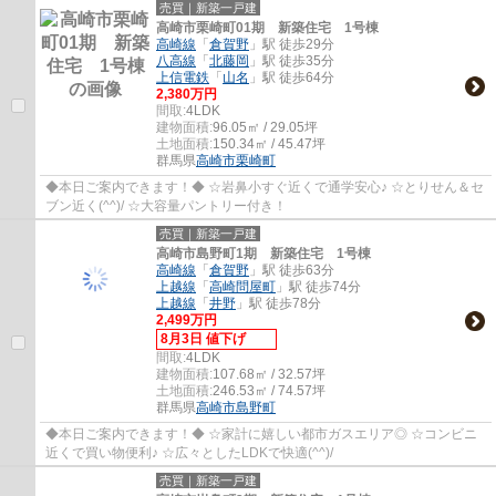
売買｜新築一戸建
高崎市栗崎町01期 新築住宅 1号棟
高崎線
「
倉賀野
」駅 徒歩29分
八高線
「
北藤岡
」駅 徒歩35分
上信電鉄
「
山名
」駅 徒歩64分
2,380万円
間取:
4LDK
建物面積:
96.05㎡ / 29.05坪
土地面積:
150.34㎡ / 45.47坪
群馬県
高崎市
栗崎町
◆本日ご案内できます！◆ ☆岩鼻小すぐ近くで通学安心♪ ☆とりせん＆セ
ブン近く(^^)/ ☆大容量パントリー付き！
売買｜新築一戸建
高崎市島野町1期 新築住宅 1号棟
高崎線
「
倉賀野
」駅 徒歩63分
上越線
「
高崎問屋町
」駅 徒歩74分
上越線
「
井野
」駅 徒歩78分
2,499万円
8月3日 値下げ
間取:
4LDK
建物面積:
107.68㎡ / 32.57坪
土地面積:
246.53㎡ / 74.57坪
群馬県
高崎市
島野町
◆本日ご案内できます！◆ ☆家計に嬉しい都市ガスエリア◎ ☆コンビニ
近くで買い物便利♪ ☆広々としたLDKで快適(^^)/
売買｜新築一戸建