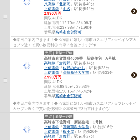
八高線
「
北藤岡
」駅 徒歩40分
上信電鉄
「
山名
」駅 徒歩42分
2,990万円
間取:
4LDK
建物面積:
112.70㎡ / 34.09坪
土地面積:
237.98㎡ / 71.98坪
群馬県
高崎市
倉賀野町
◆本日ご案内できます！◆ ☆家計に嬉しい都市ガスエリア♪ ☆ベイシア＆
セブン近くで買い物便利◎ ☆車３台置けます(^^)/
売買｜新築一戸建
高崎市倉賀野町4006番 新築住宅 A号棟
高崎線
「
倉賀野
」駅 徒歩14分
上信電鉄
「
佐野のわたし
」駅 徒歩28分
上信電鉄
「
高崎商科大学前
」駅 徒歩33分
2,990万円
間取:
4LDK
建物面積:
98.95㎡ / 29.93坪
土地面積:
150.15㎡ / 45.42坪
群馬県
高崎市
倉賀野町
◆本日ご案内できます！◆ ☆家計に嬉しい都市ガスエリア♪ ☆フレッセイ
＆セブン近くで買い物便利◎ ☆車並列で3台置けます(^^)/
売買｜新築一戸建
高崎市下佐野町 新築住宅 1号棟
上信電鉄
「
高崎商科大学前
」駅 徒歩16分
上信電鉄
「
根小屋
」駅 徒歩26分
高崎線
「
倉賀野
」駅 徒歩27分