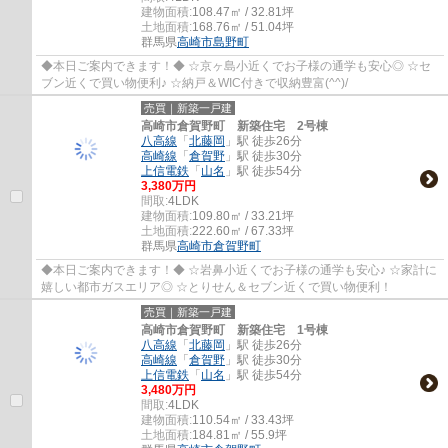
建物面積:
108.47㎡ / 32.81坪
土地面積:
168.76㎡ / 51.04坪
群馬県
高崎市
島野町
◆本日ご案内できます！◆ ☆京ヶ島小近くでお子様の通学も安心◎ ☆セ
ブン近くで買い物便利♪ ☆納戸＆WIC付きで収納豊富(^^)/
売買｜新築一戸建
高崎市倉賀野町 新築住宅 2号棟
八高線
「
北藤岡
」駅 徒歩26分
高崎線
「
倉賀野
」駅 徒歩30分
上信電鉄
「
山名
」駅 徒歩54分
3,380万円
間取:
4LDK
建物面積:
109.80㎡ / 33.21坪
土地面積:
222.60㎡ / 67.33坪
群馬県
高崎市
倉賀野町
◆本日ご案内できます！◆ ☆岩鼻小近くでお子様の通学も安心♪ ☆家計に
嬉しい都市ガスエリア◎ ☆とりせん＆セブン近くで買い物便利！
売買｜新築一戸建
高崎市倉賀野町 新築住宅 1号棟
八高線
「
北藤岡
」駅 徒歩26分
高崎線
「
倉賀野
」駅 徒歩30分
上信電鉄
「
山名
」駅 徒歩54分
3,480万円
間取:
4LDK
建物面積:
110.54㎡ / 33.43坪
土地面積:
184.81㎡ / 55.9坪