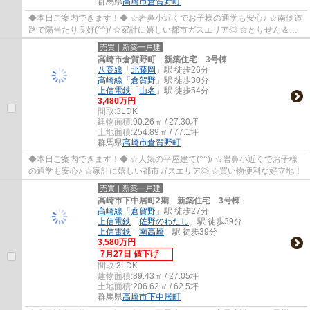
群馬県
高崎市
倉賀野町
◆本日ご案内できます！◆ ☆岩鼻小近くでお子様の通学も安心♪ ☆南側道
路で陽当たり良好(^^)/ ☆家計に嬉しい都市ガスエリア◎ ☆とりせん＆セ
ブン近くで買い物便利！
売買｜新築一戸建
高崎市倉賀野町 新築住宅 3号棟
八高線
「
北藤岡
」駅 徒歩26分
高崎線
「
倉賀野
」駅 徒歩30分
上信電鉄
「
山名
」駅 徒歩54分
3,480万円
間取:
3LDK
建物面積:
90.26㎡ / 27.30坪
土地面積:
254.89㎡ / 77.1坪
群馬県
高崎市
倉賀野町
◆本日ご案内できます！◆ ☆人気の平屋建て(^^)/ ☆岩鼻小近くでお子様
の通学も安心♪ ☆家計に嬉しい都市ガスエリア◎ ☆買い物便利な好立地！
売買｜新築一戸建
高崎市下中居町2期 新築住宅 3号棟
高崎線
「
倉賀野
」駅 徒歩27分
上信電鉄
「
佐野のわたし
」駅 徒歩39分
上信電鉄
「
南高崎
」駅 徒歩39分
3,580万円
7月27日 値下げ
間取:
3LDK
建物面積:
89.43㎡ / 27.05坪
土地面積:
206.62㎡ / 62.5坪
群馬県
高崎市
下中居町