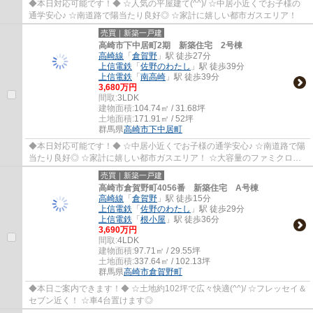
◆本日対応可能です！◆ ☆人気の平屋建て(^^)/ ☆中居小近くでお子様の
通学安心♪ ☆南道路で陽当たり良好◎ ☆家計に嬉しい都市ガスエリア！
売買｜新築一戸建
高崎市下中居町2期 新築住宅 2号棟
高崎線
「
倉賀野
」駅 徒歩27分
上信電鉄
「
佐野のわたし
」駅 徒歩39分
上信電鉄
「
南高崎
」駅 徒歩39分
3,680万円
間取:
3LDK
建物面積:
104.74㎡ / 31.68坪
土地面積:
171.91㎡ / 52坪
群馬県
高崎市
下中居町
◆本日対応可能です！◆ ☆中居小近くでお子様の通学安心♪ ☆南道路で陽
当たり良好◎ ☆家計に嬉しい都市ガスエリア！ ☆大容量のファミクロ付
き(^^)/
売買｜新築一戸建
高崎市倉賀野町4056番 新築住宅 A号棟
高崎線
「
倉賀野
」駅 徒歩15分
上信電鉄
「
佐野のわたし
」駅 徒歩29分
上信電鉄
「
根小屋
」駅 徒歩36分
3,690万円
間取:
4LDK
建物面積:
97.71㎡ / 29.55坪
土地面積:
337.64㎡ / 102.13坪
群馬県
高崎市
倉賀野町
◆本日ご案内できます！◆ ☆土地約102坪で広々快適(^^)/ ☆フレッセイ＆
セブン近く！ ☆車4台置けます◎