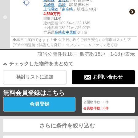
高崎線
「
倉賀野
」駅 徒歩34分
高崎線
「
高崎
」駅 徒歩36分
上信電鉄
「
南高崎
」駅 徒歩40分
4,580万円
間取:
4LDK
建物面積:
109.64㎡ / 33.16坪
土地面積:
185.21㎡ / 56.02坪
群馬県
高崎市
中居町
３丁目
◆本日ご案内できます！◆ ☆中居小近くで通学安心♪ ☆都市ガスエリア
(^^)/ ☆南道路で陽当たり良好！ ☆フジマート＆ファミマ近く◎
該当公開件数
18
戸 販売数
18
戸
1-18
戸表示
チェックした物件をまとめて
検討リストに追加
お問い合わせ
無料会員登録はこちら
公開物件数：
0
件
会員登録
会員物件数：
0
件
さらに条件を絞り込む