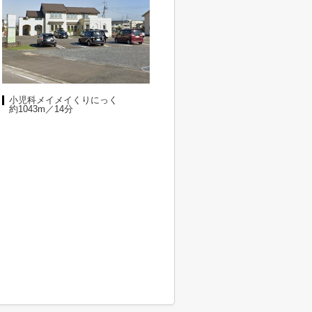
小児科メイメイくりにっく
約1043m／14分