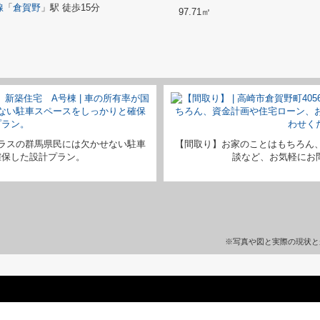
線
「
倉賀野
」駅 徒歩15分
97.71㎡
ラスの群馬県民には欠かせない駐車
【間取り】お家のことはもちろん
確保した設計プラン。
談など、お気軽にお問い
※写真や図と実際の現状と