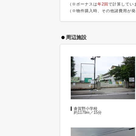
（※ボーナスは
年2回
で計算してい
（※物件購入時、その他諸費用が発
周辺施設
倉賀野小学校
約1179m／15分