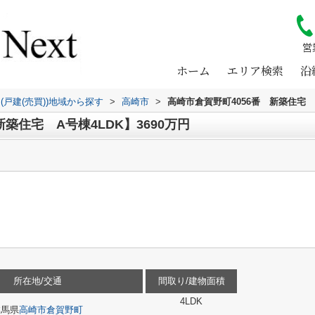
営
ホーム
エリア検索
沿
(戸建(売買))地域から探す
>
高崎市
>
高崎市倉賀野町4056番 新築住宅 
築住宅 A号棟4LDK】3690万円
所在地/交通
間取り/建物面積
4LDK
群馬県
高崎市
倉賀野町