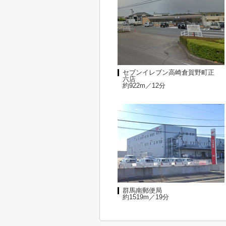
セブンイレブン高崎倉賀野町正
六店
約922m／12分
群馬南郵便局
約1519m／19分