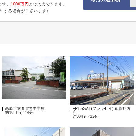
ます。
1000万円
まで入力できます）
生する場合がございます）
高崎市立倉賀野中学校
FRESSAY(フレッセイ) 倉賀野西
約1081m／14分
店
約904m／12分