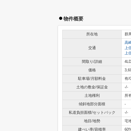
物件概要
所在地
群
高
交通
上
上
間取り/詳細
4LD
価格
3,
駐車場/月額料金
有/
土地の敷金/保証金
-/-
土地権利
所
傾斜地部分面積
-
私道負担面積/セットバック
-/-
地目/地勢
宅地
建ぺい率/容積率
60