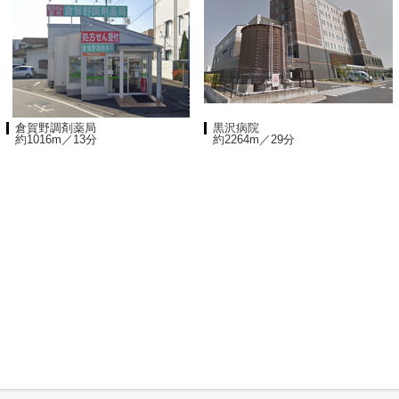
倉賀野調剤薬局
黒沢病院
約1016m／13分
約2264m／29分