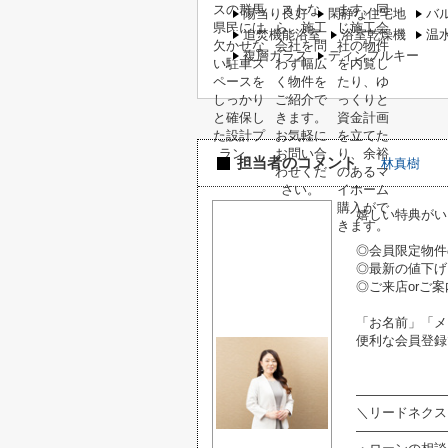
陽当り良好
閑静な住宅地
バ
追焚機能浴室
浴室乾燥機
温
複層ガラス
ディンプルキー
担当者のコメント
林真樹
嬉しい特典がい
◎会員限定物件
◎最新の値下げ
◎ご来店orご案
「お名前」「メ
便利な会員登録
―――――――
＼リードネクス
―――――――