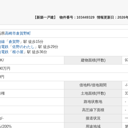
【新築一戸建】
物件番号：103449329
情報更新日：2026年
馬県
高崎市
倉賀野町
崎線
「
倉賀野
」駅 徒歩15分
信電鉄
「
佐野のわたし
」駅 徒歩29分
信電鉄
「
根小屋
」駅 徒歩36分
K/
建物面積(坪数)
9
690万円
0円
借地料/借地期間
-/
有権
土地面積(坪数)
3
路地状敷地
-
高圧線下面積
-
/-
接道状況
一
%/200%
用途地域