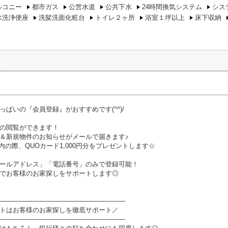
ルコニー
都市ガス
公営水道
公共下水
24時間換気システム
シス
水洗浄便座
洗髪洗面化粧台
トイレ２ヶ所
浴室１坪以上
床下収納
っぱいの『会員登録』がおすすめです(^^)/
の閲覧ができます！
＆新規物件のお知らせがメールで届きます♪
内の際、QUOカード1,000円分をプレゼントします☆
ールアドレス」「電話番号」のみで登録可能！
でお客様のお家探しをサポートします◎
―――――――――――――――――――
トはお客様のお家探しを徹底サポート／
―――――――――――――――――――