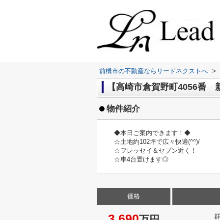
前橋市の不動産ならリードネクストへ
>
【高崎市倉賀野町4056番 新
物件紹介
◆本日ご案内できます！◆
☆土地約102坪で広々快適(^^)/
☆フレッセイ＆セブン近く！
☆車4台置けます◎
価格
3,690
万円