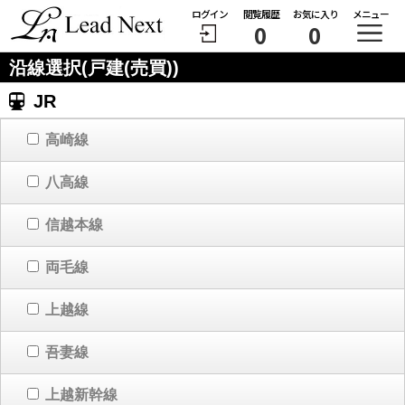
ログイン
閲覧履歴
お気に入り
メニュー
0
0
沿線選択(戸建(売買))
JR
高崎線
八高線
信越本線
両毛線
上越線
吾妻線
上越新幹線