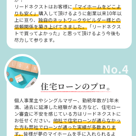
リードネクストはお客様に
「マイホームをどこよ
りも安く」
購入して頂けるように創業以来10年以
上に亘り、
独自のネットワークやビルダー様との
信頼関係を築き上げてきました。
「リードネクス
トで買ってよかった」と思って頂けるよう今後も
尽力して参ります。
No.4
住宅ローンのプロ。
個人事業主やシングルマザー、勤続年数が1年未
満、過去に延滞した経験がある方など、住宅ロー
ン審査に不安を感じている方はリードネクストに
お任せください。
他社で住宅ローンが通らなかっ
た方も弊社でローンが通った実績が多数ありま
す。
皆様が夢のマイホームを手に入れられるよ