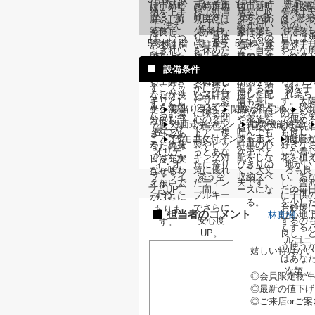
設備条件
陽当り良好
閑静な住宅地
バ
対面式キッチン
追焚機能浴室
TVモニタ付インターホン
複層
担当者のコメント
林真樹
嬉しい特典がい
◎会員限定物件
◎最新の値下げ
◎ご来店orご案