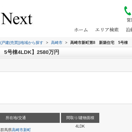
営
ホーム
エリア検索
沿
(戸建(売買))地域から探す
>
高崎市
>
高崎市新町第8 新築住宅 5号棟
5号棟4LDK】2580万円
所在地/交通
間取り/建物面積
4LDK
群馬県
高崎市
新町