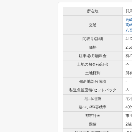
所在地
群
高
交通
高
八
間取り/詳細
4LD
価格
2,
駐車場/月額料金
有/
土地の敷金/保証金
-/-
土地権利
所
傾斜地部分面積
-
私道負担面積/セットバック
-/-
地目/地勢
宅地
建ぺい率/容積率
40
都市計画
市
階建
2階