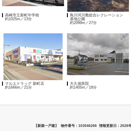
高崎市立新町中学校
鳥川河川敷総合レクレーション
約1025m／13分
基地公園
約2099m／27分
マルエドラッグ 新町店
大久保医院
約1666m／21分
約1405m／18分
【新築一戸建】
物件番号：103046266
情報更新日：2026年