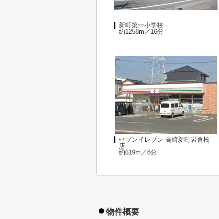
新町第一小学校
約1258m／16分
セブンイレブン 高崎新町岩倉橋
店
約619m／8分
物件概要