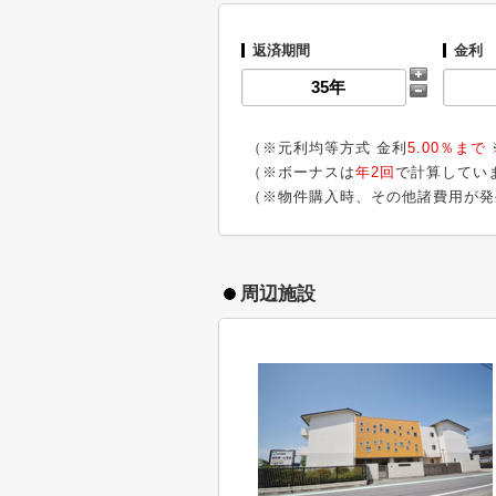
返済期間
金利
（※元利均等方式 金利
5.00％まで
（※ボーナスは
年2回
で計算してい
（※物件購入時、その他諸費用が発
周辺施設