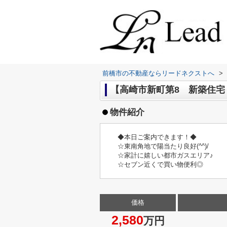
前橋市の不動産ならリードネクストへ
>
【高崎市新町第8 新築住宅 
物件紹介
◆本日ご案内できます！◆
☆東南角地で陽当たり良好(^^)/
☆家計に嬉しい都市ガスエリア♪
☆セブン近くで買い物便利◎
価格
2,580
万円