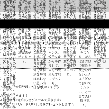
※写真や図と実際の現状と
ルコニー
都市ガス
公営水道
公共下水
24時間換気システム
駐車
浴室乾燥機
温水洗浄便座
洗髪洗面化粧台
トイレ２ヶ所
浴室１坪
ガラス
ディンプルキー
っぱいの『会員登録』がおすすめです(^^)/
の閲覧ができます！
＆新規物件のお知らせがメールで届きます♪
内の際、QUOカード1,000円分をプレゼントします☆