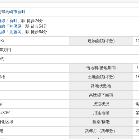
馬県
高崎市
新町
崎線
「
新町
」駅 徒歩24分
崎線
「
神保原
」駅 徒歩54分
高線
「
北藤岡
」駅 徒歩64分
K/
建物面積(坪数)
1
580万円
0円
借地料/借地期間
-/
有権
土地面積(坪数)
1
路地状敷地
-
高圧線下面積
-
/-
接道状況
角
%/80%
用途地域
街化区域
種別/構造
建
築年月（築年数）
2