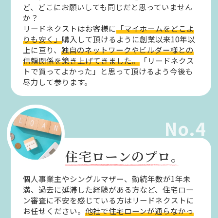
ど、どこにお願いしても同じだと思っていません
か？
リードネクストはお客様に
「マイホームをどこよ
りも安く」
購入して頂けるように創業以来10年以
上に亘り、
独自のネットワークやビルダー様との
信頼関係を築き上げてきました。
「リードネクス
トで買ってよかった」と思って頂けるよう今後も
尽力して参ります。
No.4
住宅ローンのプロ。
個人事業主やシングルマザー、勤続年数が1年未
満、過去に延滞した経験がある方など、住宅ロー
ン審査に不安を感じている方はリードネクストに
お任せください。
他社で住宅ローンが通らなかっ