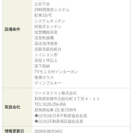
公共下水
24時間換気システム
駐車2台可
システムキッチン
対面式キッチン
設備条件
追焚機能浴室
浴室乾燥機
温水洗浄便座
洗髪洗面化粧台
トイレ２ヶ所
浴室１坪以上
床下収納
TVモニタ付インターホン
複層ガラス
ディンプルキー
リードネクスト株式会社
群馬県前橋市元総社町３丁目４－１１
TEL:0120-256-956
取扱会社
群馬県知事 (3) 第7208号
◆(公社)全日本不動産協会会員
◆(公社)不動産保証協会会員
情報更新日
2026年08月04日