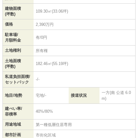
建物面積
109.30㎡(33.06坪)
(坪数)
価格
2,390万円
駐車場/
有/0円
月額料金
土地権利
所有権
土地面積
182.46㎡(55.19坪)
(坪数)
私道負担面積/
-/-
セットバック
一方(南 公道 6.0
地目/地勢
宅地/-
接道状況
m)
建ぺい率/
40%/80%
容積率
用途地域
第一種低層住居専用
都市計画
市街化区域