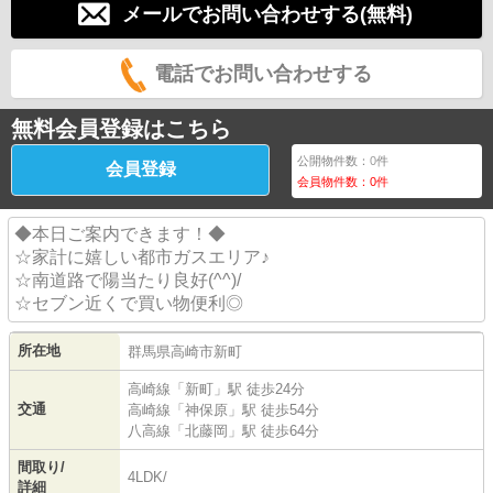
メールでお問い合わせする(無料)
電話でお問い合わせする
無料会員登録はこちら
公開物件数：
0
件
会員登録
会員物件数：
0
件
◆本日ご案内できます！◆
☆家計に嬉しい都市ガスエリア♪
☆南道路で陽当たり良好(^^)/
☆セブン近くで買い物便利◎
所在地
群馬県
高崎市
新町
高崎線
「
新町
」駅 徒歩24分
交通
高崎線
「
神保原
」駅 徒歩54分
八高線
「
北藤岡
」駅 徒歩64分
間取り/
4LDK/
詳細