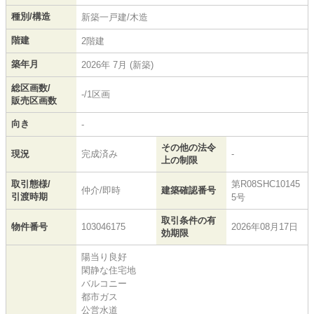
種別/構造
新築一戸建/木造
階建
2階建
築年月
2026年 7月 (新築)
総区画数/
-/1区画
販売区画数
向き
-
その他の法令
現況
完成済み
-
上の制限
取引態様/
第R08SHC10145
仲介/即時
建築確認番号
引渡時期
5号
取引条件の有
物件番号
103046175
2026年08月17日
効期限
陽当り良好
閑静な住宅地
バルコニー
都市ガス
公営水道