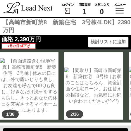
ログイン
閲覧履歴
お気に入り
メニュー
1
0
【高崎市新町第8 新築住宅 3号棟4LDK】2390
万円
価格
2,390
万円
検討リストに追加
7月27日 値下げ
1/36
2/36