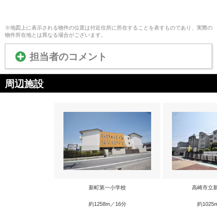
※地図上に表示される物件の位置は付近住所に所在することを表すものであり、実際の
物件所在地とは異なる場合がございます。
担当者のコメント
周辺施設
新町第一小学校
高崎市立
約1258m／16分
約1025