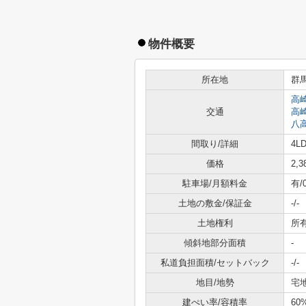
物件概要
所在地
群
高
交通
高
八
間取り/詳細
4LD
価格
2,
駐車場/月額料金
有/
土地の敷金/保証金
-/-
土地権利
所
傾斜地部分面積
-
私道負担面積/セットバック
-/-
地目/地勢
宅地
建ぺい率/容積率
60