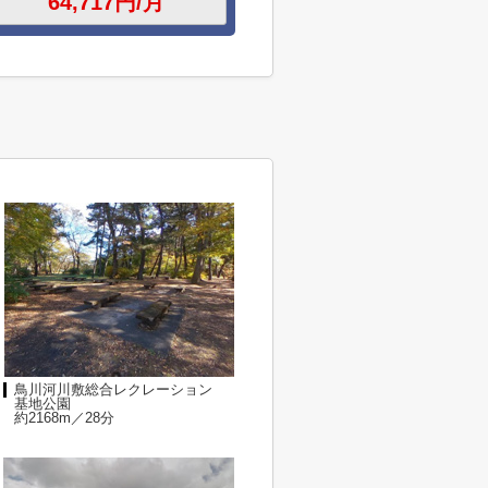
鳥川河川敷総合レクレーション
基地公園
約2168m／28分