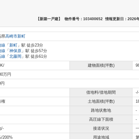
【新築一戸建】
物件番号：103400652
情報更新日：2026年
馬県
高崎市
新町
崎線
「
新町
」駅 徒歩23分
崎線
「
神保原
」駅 徒歩57分
高線
「
北藤岡
」駅 徒歩61分
K/
建物面積(坪数)
9
380万円
0円
借地料/借地期間
-/
有権
土地面積(坪数)
1
路地状敷地
-
高圧線下面積
-
/-
接道状況
一
%/200%
用途地域