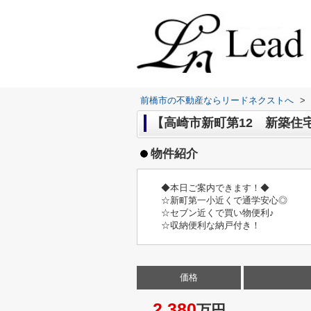
前橋市の不動産ならリードネクストへ
>
【高崎市新町第12 新築住宅 
物件紹介
◆本日ご案内できます！◆
☆新町第一小近くで通学安心◎
☆セブン近くで買い物便利♪
☆収納便利な納戸付き！
価格
2,380
万円