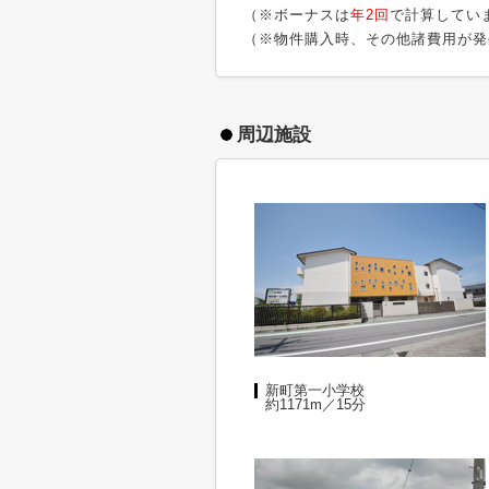
（※ボーナスは
年2回
で計算してい
（※物件購入時、その他諸費用が発
周辺施設
新町第一小学校
約1171m／15分