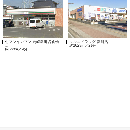
セブンイレブン 高崎新町岩倉橋
マルエドラッグ 新町店
店
約1623m／21分
約688m／9分