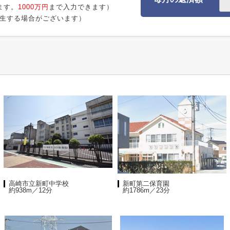
ます。
1000万円
まで入力できます）
生する場合がございます）
高崎市立新町中学校
新町第二保育園
約938m／12分
約1786m／23分