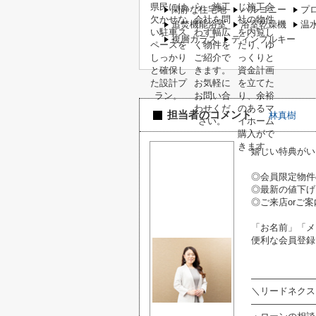
閑静な住宅地
バルコニー
プ
追焚機能浴室
浴室乾燥機
温
複層ガラス
ディンプルキー
担当者のコメント
林真樹
嬉しい特典がい
◎会員限定物件
◎最新の値下げ
◎ご来店orご案
「お名前」「メ
便利な会員登録
―――――――
＼リードネクス
―――――――