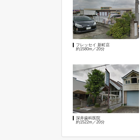
フレッセイ 新町店
約1580m／20分
深井歯科医院
約1522m／20分