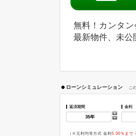
無料！カンタン
最新物件、未公
ローンシミュレーション
こ
返済期間
金利
（※元利均等方式 金利
5.00％まで