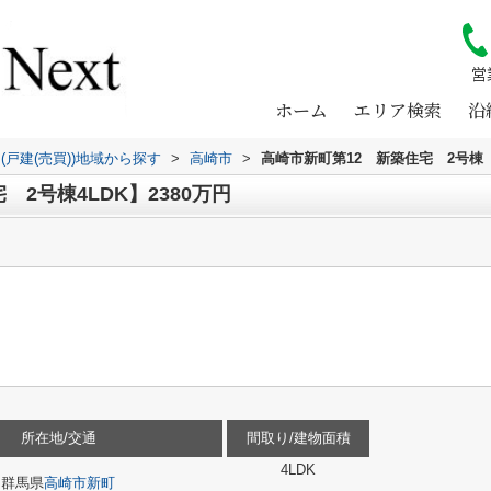
営
ホーム
エリア検索
沿
(戸建(売買))地域から探す
>
高崎市
>
高崎市新町第12 新築住宅 2号棟
2号棟4LDK】2380万円
所在地/交通
間取り/建物面積
4LDK
群馬県
高崎市
新町