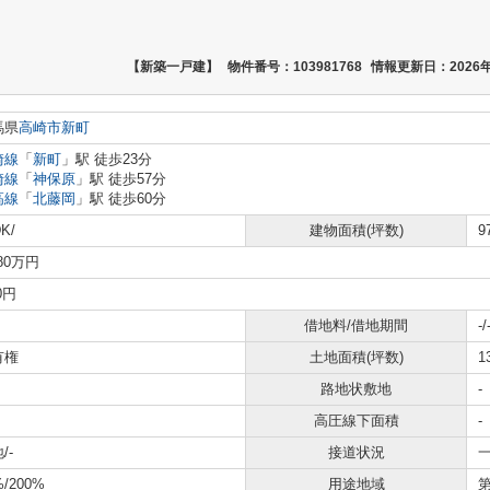
【新築一戸建】
物件番号：103981768
情報更新日：2026年
馬県
高崎市
新町
崎線
「
新町
」駅 徒歩23分
崎線
「
神保原
」駅 徒歩57分
高線
「
北藤岡
」駅 徒歩60分
K/
建物面積(坪数)
9
480万円
0円
借地料/借地期間
-/
有権
土地面積(坪数)
1
路地状敷地
-
高圧線下面積
-
/-
接道状況
一
%/200%
用途地域