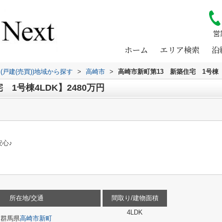
営
ホーム
エリア検索
沿
(戸建(売買))地域から探す
>
高崎市
>
高崎市新町第13 新築住宅 1号棟
1号棟4LDK】2480万円
心♪
所在地/交通
間取り/建物面積
4LDK
群馬県
高崎市
新町