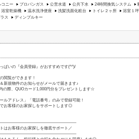
ルコニー
プロパンガス
公営水道
公共下水
24時間換気システム
浴室乾燥機
温水洗浄便座
洗髪洗面化粧台
トイレ２ヶ所
浴室１坪
ガラス
ディンプルキー
っぱいの『会員登録』がおすすめです(^^)/
の閲覧ができます！
＆新規物件のお知らせがメールで届きます♪
内の際、QUOカード1,000円分をプレゼントします☆
ールアドレス」「電話番号」のみで登録可能！
でお客様のお家探しをサポートします◎
―――――――――――――――――――
トはお客様のお家探しを徹底サポート／
―――――――――――――――――――