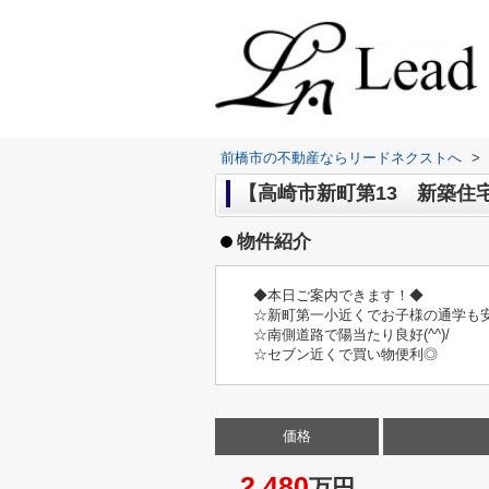
前橋市の不動産ならリードネクストへ
>
【高崎市新町第13 新築住宅 
物件紹介
◆本日ご案内できます！◆
☆新町第一小近くでお子様の通学も安
☆南側道路で陽当たり良好(^^)/
☆セブン近くで買い物便利◎
価格
2,480
万円