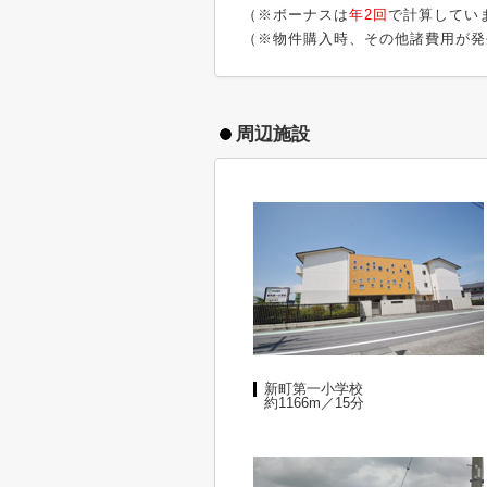
（※ボーナスは
年2回
で計算してい
（※物件購入時、その他諸費用が発
周辺施設
新町第一小学校
約1166m／15分