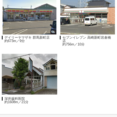
デイリーヤマザキ 群馬新町店
セブンイレブン 高崎新町岩倉橋
約673m／9分
店
約756m／10分
深井歯科医院
約1608m／21分