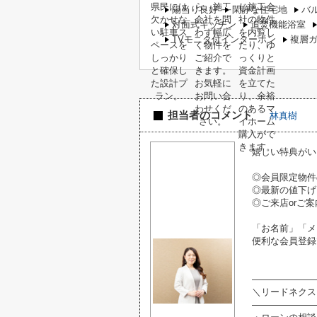
陽当り良好
閑静な住宅地
バ
対面式キッチン
追焚機能浴室
TVモニタ付インターホン
複層
担当者のコメント
林真樹
嬉しい特典がい
◎会員限定物件
◎最新の値下げ
◎ご来店orご案
「お名前」「メ
便利な会員登録
―――――――
＼リードネクス
―――――――