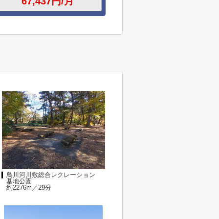
鳥川河川敷総合レクレーション
基地公園
約2276m／29分