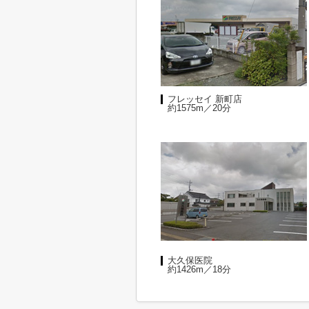
フレッセイ 新町店
約1575m／20分
大久保医院
約1426m／18分