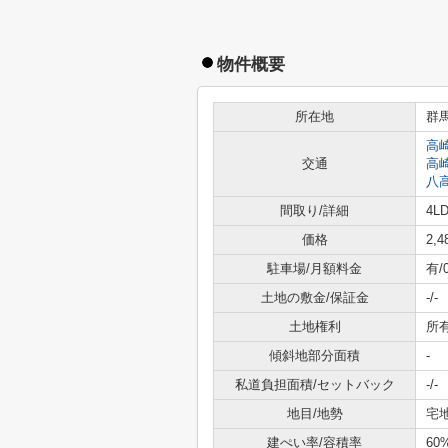
物件概要
所在地
群
高
交通
高
八
間取り/詳細
4LD
価格
2,
駐車場/月額料金
有/
土地の敷金/保証金
-/-
土地権利
所
傾斜地部分面積
-
私道負担面積/セットバック
-/-
地目/地勢
宅地
建ぺい率/容積率
60