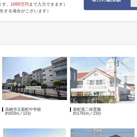
ます。
1000万円
まで入力できます）
生する場合がございます）
高崎市立新町中学校
新町第二保育園
約933m／12分
約1781m／23分