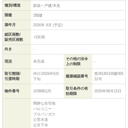
種別/構造
新築一戸建/木造
階建
2階建
築年月
2026年 8月 (予定)
総区画数/
-/1区画
販売区画数
向き
-
その他の法令
現況
未完成
-
上の制限
取引態様/
仲介/2026年9月
第26UDI1W建005
建築確認番号
引渡時期
下旬
31号
取引条件の有
物件番号
103896125
2026年08月15日
効期限
閑静な住宅地
バルコニー
プロパンガス
公営水道
公共下水