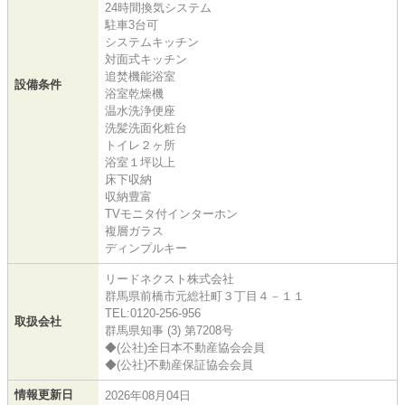
24時間換気システム
駐車3台可
システムキッチン
対面式キッチン
追焚機能浴室
設備条件
浴室乾燥機
温水洗浄便座
洗髪洗面化粧台
トイレ２ヶ所
浴室１坪以上
床下収納
収納豊富
TVモニタ付インターホン
複層ガラス
ディンプルキー
リードネクスト株式会社
群馬県前橋市元総社町３丁目４－１１
TEL:0120-256-956
取扱会社
群馬県知事 (3) 第7208号
◆(公社)全日本不動産協会会員
◆(公社)不動産保証協会会員
情報更新日
2026年08月04日