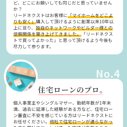
ど、どこにお願いしても同じだと思っていません
か？
リードネクストはお客様に
「マイホームをどこよ
りも安く」
購入して頂けるように創業以来10年以
上に亘り、
独自のネットワークやビルダー様との
信頼関係を築き上げてきました。
「リードネクス
トで買ってよかった」と思って頂けるよう今後も
尽力して参ります。
No.4
住宅ローンのプロ。
個人事業主やシングルマザー、勤続年数が1年未
満、過去に延滞した経験がある方など、住宅ロー
ン審査に不安を感じている方はリードネクストに
お任せください。
他社で住宅ローンが通らなかっ