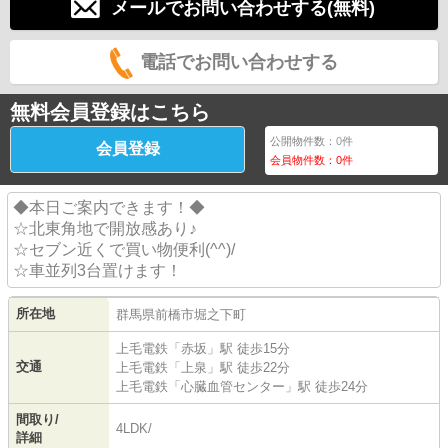
メールでお問い合わせする(無料)
電話でお問い合わせする
無料会員登録はこちら
公開物件数：
0
件
会員登録
会員物件数：
0
件
◆本日ご案内できます！◆
☆北東角地で開放感あり♪
☆セブン近くで買い物便利(^^)/
☆車並列3台置けます！
所在地
群馬県
前橋市
堀之下町
上毛電鉄
「
赤坂
」駅 徒歩15分
交通
上毛電鉄
「
上泉
」駅 徒歩22分
上毛電鉄
「
心臓血管センター
」駅 徒歩24分
間取り/
4LDK/
詳細