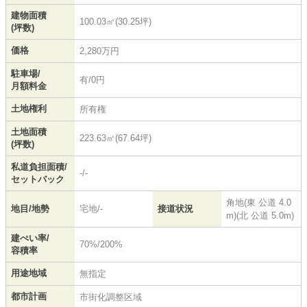
建物面積
100.03㎡(30.25坪)
(坪数)
価格
2,280万円
駐車場/
有/0円
月額料金
土地権利
所有権
土地面積
223.63㎡(67.64坪)
(坪数)
私道負担面積/
-/-
セットバック
角地(東 公道 4.0
地目/地勢
宅地/-
接道状況
m)(北 公道 5.0m)
建ぺい率/
70%/200%
容積率
用途地域
無指定
都市計画
市街化調整区域