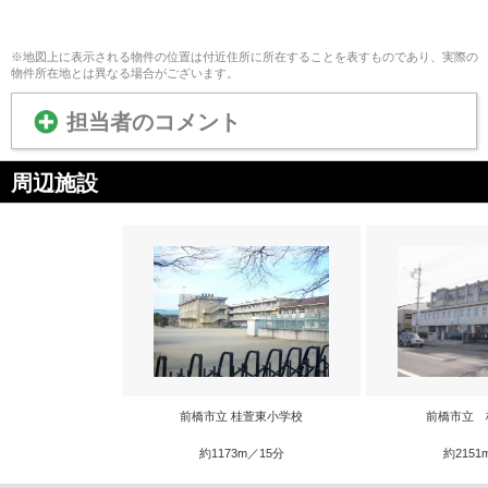
※地図上に表示される物件の位置は付近住所に所在することを表すものであり、実際の
物件所在地とは異なる場合がございます。
担当者のコメント
周辺施設
前橋市立 桂萱東小学校
前橋市立 
約1173m／15分
約2151