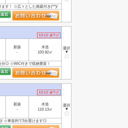
す！ ☆広々とした南庭付き(^^)/
6月1日 値下げ
新築
木造
選択
▼
-
103.92㎡
分◎ ☆WIC付きで収納豊富！
6月1日 値下げ
新築
木造
選択
▼
-
110.13㎡
)/ ☆車並列で3台置けます◎