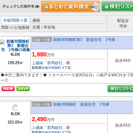
外観
/
間取り図
価格
駅徒歩
停歩
交通 / 所在地
間取り/土地面積
前橋市関根町第3 新築住宅 1号棟
新築一戸建
1,980
4LDK
万円
徒歩44分
159.29㎡
上越線
「
群馬総社
」駅
群馬県
前橋市
関根町
３丁目
◆本日ご案内できます！◆ ☆カースペース並列3台分♪ ☆納戸＆WIC付きで
ー◎
前橋市関根町 新築住宅 1号棟
新築一戸建
4LDK
2,490
万円
221.69㎡
徒歩43分
上越線
「
群馬総社
」駅
群馬県
前橋市
関根町
３丁目