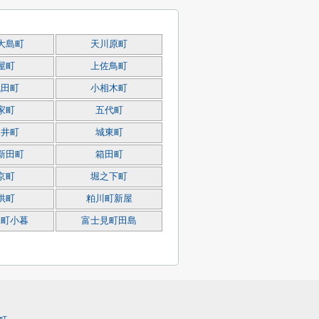
大島町
天川原町
屋町
上佐鳥町
代田町
小相木町
家町
五代町
細井町
城東町
新田町
箱田町
京町
堀之下町
供町
粕川町新屋
見町小暮
富士見町田島