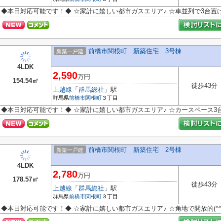
◆本日対応可能です！◆ ☆家計に嬉しい都市ガスエリア♪ ☆車並列で3台置けま
前橋市関根町 新築住宅 3号棟
新築一戸建
4LDK
2,590
万円
154.54㎡
徒歩43分
上越線
「
群馬総社
」駅
群馬県
前橋市
関根町
３丁目
◆本日対応可能です！◆ ☆家計に嬉しい都市ガスエリア♪ ☆カースペース3台
前橋市関根町 新築住宅 2号棟
新築一戸建
4LDK
2,780
万円
178.57㎡
徒歩43分
上越線
「
群馬総社
」駅
群馬県
前橋市
関根町
３丁目
◆本日対応可能です！◆ ☆家計に嬉しい都市ガスエリア♪ ☆角地で開放的(^^