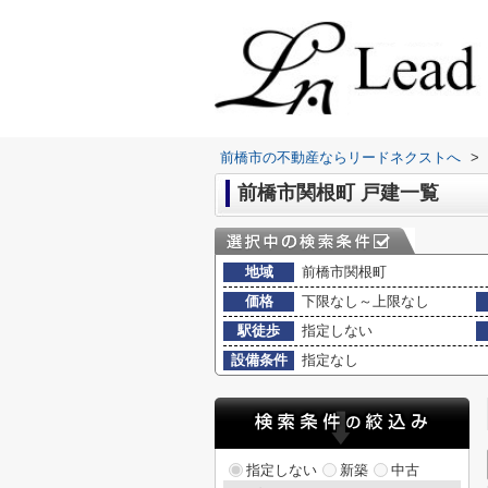
前橋市の不動産ならリードネクストへ
>
前橋市関根町 戸建一覧
地域
前橋市関根町
価格
下限なし～上限なし
駅徒歩
指定しない
設備条件
指定なし
指定しない
新築
中古