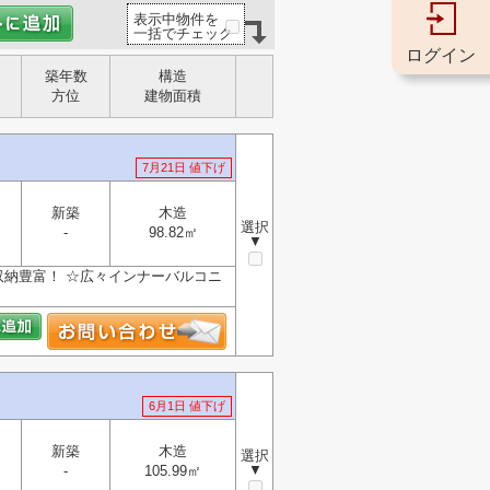
表示中物件を
一括でチェック
ログイン
築年数
構造
方位
建物面積
7月21日 値下げ
新築
木造
選択
-
98.82㎡
▼
収納豊富！ ☆広々インナーバルコニ
6月1日 値下げ
新築
木造
選択
▼
-
105.99㎡