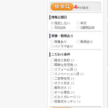
4
件が該当
情報公開日
指定しない
本日
3日以内
1週間以内
画像・動画あり
画像あり
動画あり
パノラマあり
こだわり条件
陽当り良好
(-)
閑静な住宅地
(-)
リフォーム済
(-)
リノベーション済
(-)
二世帯住宅
(-)
ロフト付き
(-)
都市ガス
(-)
オール電化
(-)
ビルトガレージ
(-)
対面式キッチン
(-)