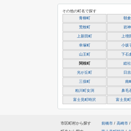
その他の町名で探す
青柳町
朝倉
荒牧町
岩神
上新田町
上増
幸塚町
小坂
山王町
下石
関根町
総社
光が丘町
日吉
三俣町
南
粕川町女渕
鼻毛
富士見町時沢
富士見町
市区町村から探す
前橋市
/
高崎市
/