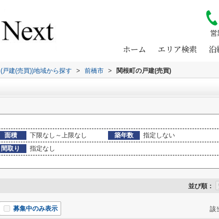
営
ホーム
エリア検索
沿
(戸建(売買))地域から探す
>
前橋市
>
関根町の戸建(売買)
面積
下限なし～上限なし
築年数
指定しない
間取り
指定なし
並び順：
募集中のみ表示
該