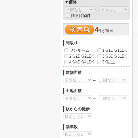
▼価格
～
値下げ物件
4
件が該当
間取り
ワンルーム
1K/1DK/1LDK
2K/2DK/2LDK
3K/3DK/3LDK
4K/4DK/4LDK
5K以上
建物面積
～
土地面積
～
駅からの徒歩
築年数