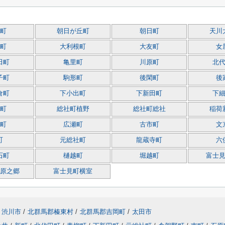
町
朝日が丘町
朝日町
天川
町
大利根町
大友町
女
田町
亀里町
川原町
北
子町
駒形町
後閑町
後
倉町
下小出町
下新田町
下
町
総社町植野
総社町総社
稲荷
町
広瀬町
古市町
文
町
元総社町
龍蔵寺町
六
石町
樋越町
堀越町
富士
原之郷
富士見町横室
渋川市
/
北群馬郡榛東村
/
北群馬郡吉岡町
/
太田市