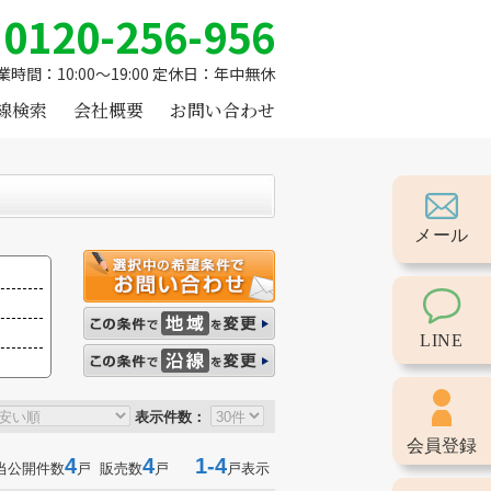
0120-256-956
業時間：10:00～19:00 定休日：年中無休
線検索
会社概要
お問い合わせ
メール
LINE
表示件数：
会員登録
4
4
1-4
当公開件数
戸 販売数
戸
戸表示