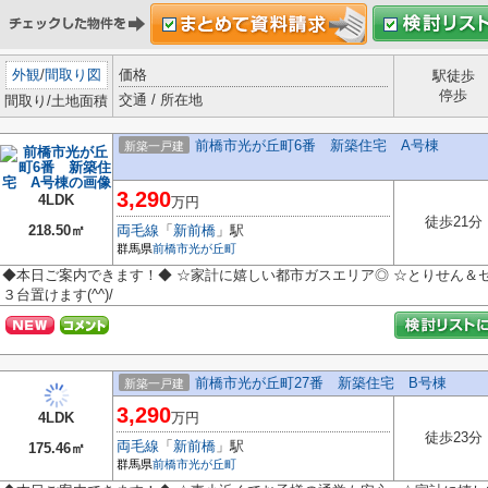
外観
/
間取り図
価格
駅徒歩
停歩
交通 / 所在地
間取り/土地面積
前橋市光が丘町6番 新築住宅 A号棟
新築一戸建
3,290
4LDK
万円
徒歩21分
218.50㎡
両毛線
「
新前橋
」駅
群馬県
前橋市
光が丘町
◆本日ご案内できます！◆ ☆家計に嬉しい都市ガスエリア◎ ☆とりせん＆セ
３台置けます(^^)/
前橋市光が丘町27番 新築住宅 B号棟
新築一戸建
3,290
4LDK
万円
徒歩23分
両毛線
「
新前橋
」駅
175.46㎡
群馬県
前橋市
光が丘町