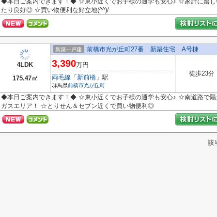
◆本日ご案内できます！◆ ☆東小近くでお子様の通学も安心♪ ☆家計に嬉し
たり良好◎ ☆買い物便利な好立地(^^)/
前橋市光が丘町27番 新築住宅 A号棟
新築一戸建
3,390
4LDK
万円
徒歩23分
両毛線
「
新前橋
」駅
175.47㎡
群馬県
前橋市
光が丘町
◆本日ご案内できます！◆ ☆東小近くでお子様の通学も安心♪ ☆南道路で陽当た
ガスエリア！ ☆とりせん＆セブン近くで買い物便利◎
該