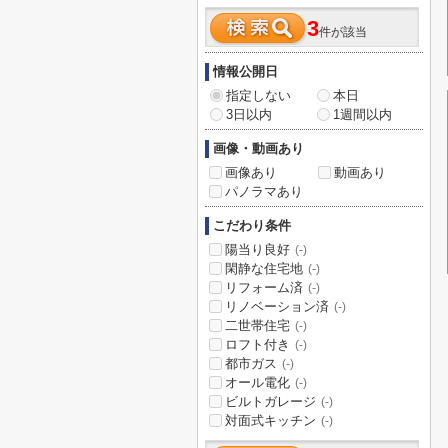
3
件が該当
情報公開日
指定しない
本日
3日以内
1週間以内
画像・動画あり
画像あり
動画あり
パノラマあり
こだわり条件
陽当り良好
(-)
閑静な住宅地
(-)
リフォーム済
(-)
リノベーション済
(-)
二世帯住宅
(-)
ロフト付き
(-)
都市ガス
(-)
オール電化
(-)
ビルトガレージ
(-)
対面式キッチン
(-)