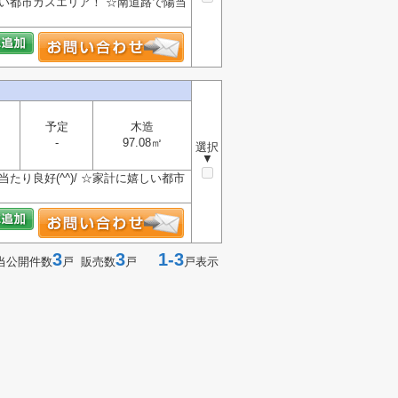
い都市ガスエリア！ ☆南道路で陽当
予定
木造
-
97.08㎡
選択
▼
り良好(^^)/ ☆家計に嬉しい都市
3
3
1-3
当公開件数
戸 販売数
戸
戸表示