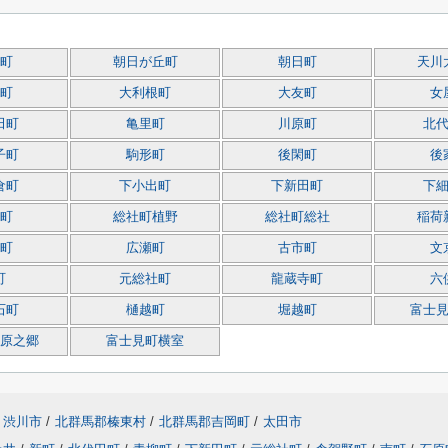
町
朝日が丘町
朝日町
天川
町
大利根町
大友町
女
田町
亀里町
川原町
北
子町
駒形町
後閑町
後
倉町
下小出町
下新田町
下
町
総社町植野
総社町総社
稲荷
町
広瀬町
古市町
文
町
元総社町
龍蔵寺町
六
石町
樋越町
堀越町
富士
原之郷
富士見町横室
渋川市
/
北群馬郡榛東村
/
北群馬郡吉岡町
/
太田市