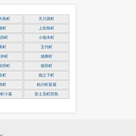
大島町
天川原町
屋町
上佐鳥町
代田町
小相木町
家町
五代町
細井町
城東町
新田町
箱田町
京町
堀之下町
供町
粕川町新屋
見町小暮
富士見町田島