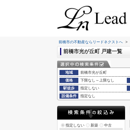
前橋市の不動産ならリードネクストへ
>
前橋市光が丘町 戸建一覧
地域
前橋市光が丘町
価格
下限なし～上限なし
駅徒歩
指定しない
設備条件
指定なし
指定しない
新築
中古