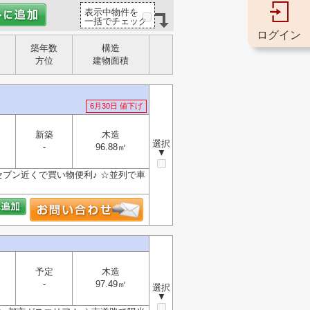
表示中物件を
一括でチェック
ログイン
築年数
構造
方位
建物面積
6月30日 値下げ
新築
木造
選択
-
96.88㎡
▼
ブン近くで買い物便利♪ ☆並列で車
予定
木造
-
97.49㎡
選択
▼