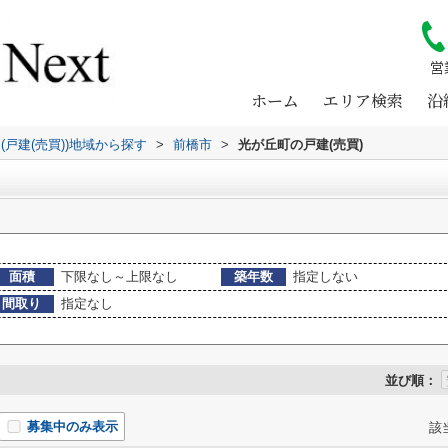
営
ホーム
エリア検索
沿
(戸建(売買))地域から探す
>
前橋市
>
光が丘町の戸建(売買)
面積
下限なし～上限なし
築年数
指定しない
間取り
指定なし
並び順：
募集中のみ表示
該