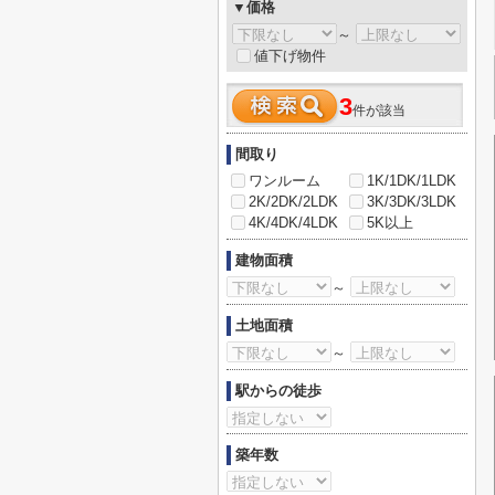
▼価格
～
値下げ物件
3
件が該当
間取り
ワンルーム
1K/1DK/1LDK
2K/2DK/2LDK
3K/3DK/3LDK
4K/4DK/4LDK
5K以上
建物面積
～
土地面積
～
駅からの徒歩
築年数