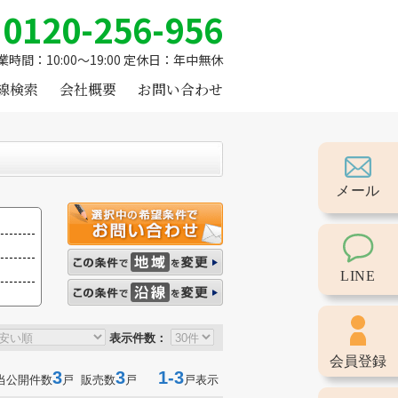
0120-256-956
業時間：10:00～19:00 定休日：年中無休
線検索
会社概要
お問い合わせ
メール
LINE
表示件数：
会員登録
3
3
1-3
当公開件数
戸 販売数
戸
戸表示