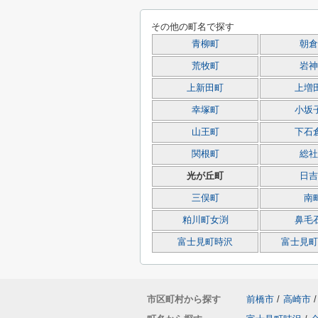
その他の町名で探す
青柳町
朝倉
荒牧町
岩神
上新田町
上増
幸塚町
小坂
山王町
下石
関根町
総社
光が丘町
日吉
三俣町
南
粕川町女渕
鼻毛
富士見町時沢
富士見町
市区町村から探す
前橋市
/
高崎市
/