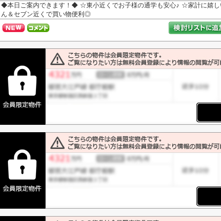
◆本日ご案内できます！◆ ☆東小近くでお子様の通学も安心♪ ☆家計に嬉しい都
ん＆セブン近くで買い物便利◎