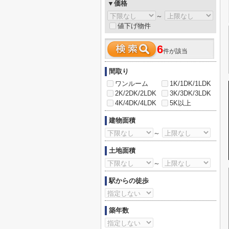
▼価格
～
値下げ物件
6
件が該当
間取り
ワンルーム
1K/1DK/1LDK
2K/2DK/2LDK
3K/3DK/3LDK
4K/4DK/4LDK
5K以上
建物面積
～
土地面積
～
駅からの徒歩
築年数