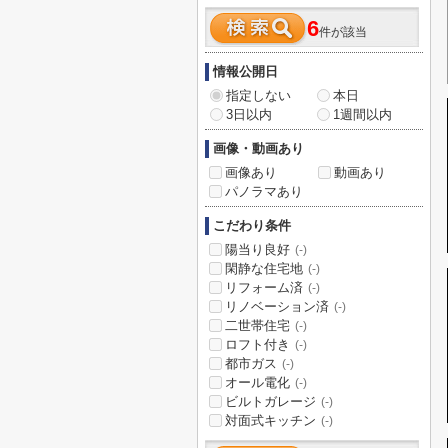
6
件が該当
情報公開日
指定しない
本日
3日以内
1週間以内
画像・動画あり
画像あり
動画あり
パノラマあり
こだわり条件
陽当り良好
(-)
閑静な住宅地
(-)
リフォーム済
(-)
リノベーション済
(-)
二世帯住宅
(-)
ロフト付き
(-)
都市ガス
(-)
オール電化
(-)
ビルトガレージ
(-)
対面式キッチン
(-)