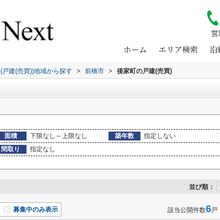
営
ホーム
エリア検索
沿
(戸建(売買))地域から探す
>
前橋市
>
後家町の戸建(売買)
面積
下限なし～上限なし
築年数
指定しない
間取り
指定なし
並び順：
6
募集中のみ表示
該当公開件数
戸