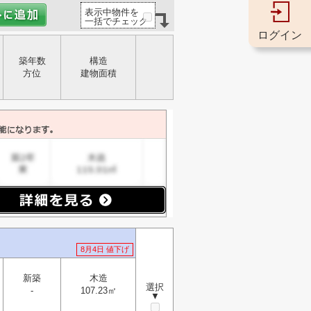
表示中物件を
一括でチェック
ログイン
築年数
構造
方位
建物面積
8月4日 値下げ
新築
木造
選択
-
107.23㎡
▼