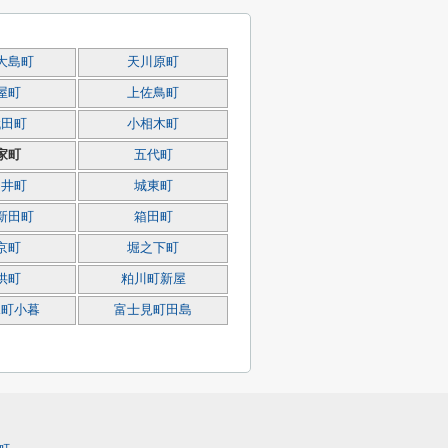
大島町
天川原町
屋町
上佐鳥町
代田町
小相木町
家町
五代町
細井町
城東町
新田町
箱田町
京町
堀之下町
供町
粕川町新屋
見町小暮
富士見町田島