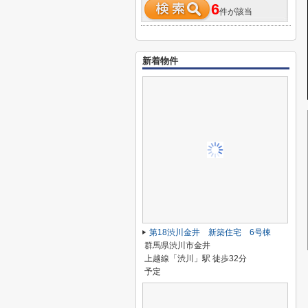
6
件が該当
新着物件
第18渋川金井 新築住宅 6号棟
群馬県渋川市金井
上越線「渋川」駅 徒歩32分
予定