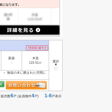
7月25日 値下げ
新築
木造
選択
-
115.51㎡
▼
e ～ 無垢の木に囲まれた空間に
6
4
1-6
 販売数
戸 (会員物件
戸)
戸表示