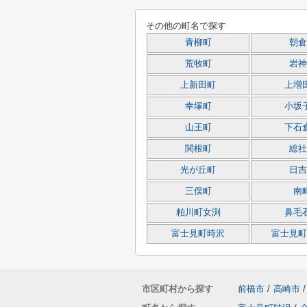
その他の町名で探す
青柳町
朝倉
荒牧町
岩神
上新田町
上増
幸塚町
小坂
山王町
下石
関根町
総社
光が丘町
日吉
三俣町
南
粕川町女渕
鼻毛
富士見町時沢
富士見町
市区町村から探す
前橋市
/
高崎市
/