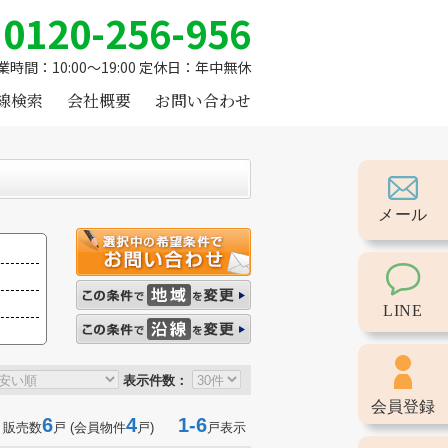
0120-256-956
業時間：10:00～19:00 定休日：年中無休
線検索
会社概要
お問い合わせ
メール
LINE
表示件数：
会員登録
6
4
1-6
 販売数
戸 (会員物件
戸)
戸表示