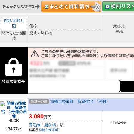
外観
/
間取り
図
価格
駅徒歩
停歩
交通 / 所在地
間取り/土地面
積
前橋市後家町 新築住宅 1号棟
新築一戸建
3,090
万円
4LDK
徒歩24分
両毛線
「
新前橋
」駅
174.77㎡
群馬県
前橋市
後家町