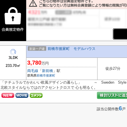
前橋市後家町 モデルハウス
新築一戸建
3LDK
3,780
万円
233.70㎡
徒歩27分
両毛線
「
新前橋
」駅
群馬県
前橋市
後家町
「ナチュラルでかわいい欧風デザインの暮らし」 ～ Sweden Styl
北欧スタイルならではのアクセントクロスで 心も明るく。
6
該当公開件数
戸