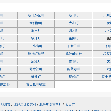
町
朝日が丘町
朝日町
天川
町
大利根町
大友町
女
田町
亀里町
川原町
北
子町
駒形町
後閑町
後
倉町
下小出町
下新田町
下
町
総社町植野
総社町総社
稲荷
町
広瀬町
古市町
文
町
元総社町
龍蔵寺町
六
石町
樋越町
堀越町
富士
原之郷
富士見町横室
渋川市
/
北群馬郡榛東村
/
北群馬郡吉岡町
/
太田市