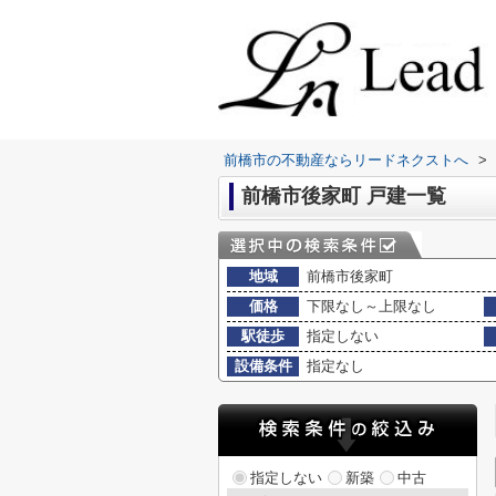
前橋市の不動産ならリードネクストへ
>
前橋市後家町 戸建一覧
地域
前橋市後家町
価格
下限なし～上限なし
駅徒歩
指定しない
設備条件
指定なし
指定しない
新築
中古