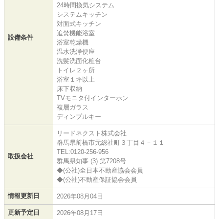
24時間換気システム
システムキッチン
対面式キッチン
追焚機能浴室
設備条件
浴室乾燥機
温水洗浄便座
洗髪洗面化粧台
トイレ２ヶ所
浴室１坪以上
床下収納
TVモニタ付インターホン
複層ガラス
ディンプルキー
リードネクスト株式会社
群馬県前橋市元総社町３丁目４－１１
TEL:0120-256-956
取扱会社
群馬県知事 (3) 第7208号
◆(公社)全日本不動産協会会員
◆(公社)不動産保証協会会員
情報更新日
2026年08月04日
更新予定日
2026年08月17日