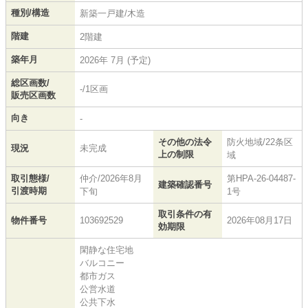
種別/構造
新築一戸建/木造
階建
2階建
築年月
2026年 7月 (予定)
総区画数/
-/1区画
販売区画数
向き
-
その他の法令
防火地域/22条区
現況
未完成
上の制限
域
取引態様/
仲介/2026年8月
第HPA-26-04487-
建築確認番号
引渡時期
下旬
1号
取引条件の有
物件番号
103692529
2026年08月17日
効期限
閑静な住宅地
バルコニー
都市ガス
公営水道
公共下水