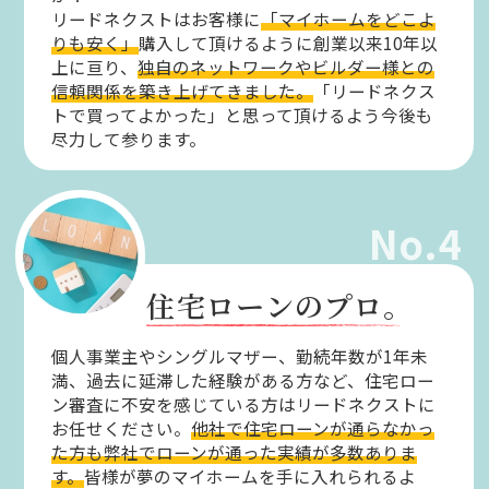
リードネクストはお客様に
「マイホームをどこよ
りも安く」
購入して頂けるように創業以来10年以
上に亘り、
独自のネットワークやビルダー様との
信頼関係を築き上げてきました。
「リードネクス
トで買ってよかった」と思って頂けるよう今後も
尽力して参ります。
No.4
住宅ローンのプロ。
個人事業主やシングルマザー、勤続年数が1年未
満、過去に延滞した経験がある方など、住宅ロー
ン審査に不安を感じている方はリードネクストに
お任せください。
他社で住宅ローンが通らなかっ
た方も弊社でローンが通った実績が多数ありま
す。
皆様が夢のマイホームを手に入れられるよ