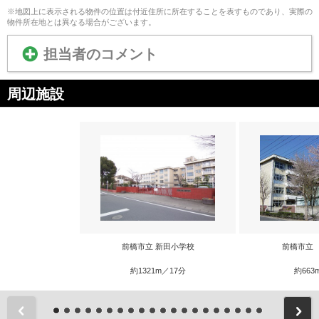
※地図上に表示される物件の位置は付近住所に所在することを表すものであり、実際の
物件所在地とは異なる場合がございます。
担当者のコメント
周辺施設
前橋市立 新田小学校
前橋市立
約1321m／17分
約663
前