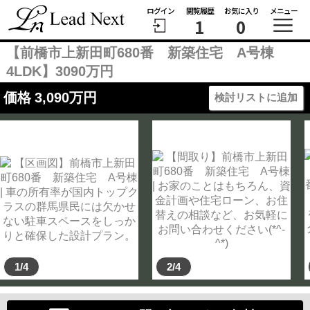
ログイン
閲覧履歴
お気に入り
メニュー
1
0
【前橋市上新田町680番 新築住宅 A号棟
4LDK】3090万円
価格
3,090
万円
検討リストに追加
1/4
2/4