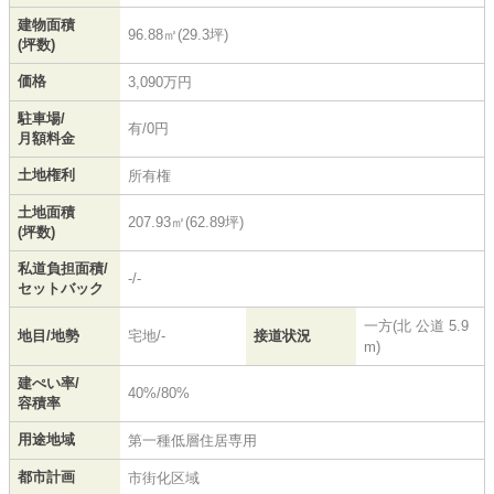
建物面積
96.88㎡(29.3坪)
(坪数)
価格
3,090万円
駐車場/
有/0円
月額料金
土地権利
所有権
土地面積
207.93㎡(62.89坪)
(坪数)
私道負担面積/
-/-
セットバック
一方(北 公道 5.9
地目/地勢
宅地/-
接道状況
m)
建ぺい率/
40%/80%
容積率
用途地域
第一種低層住居専用
都市計画
市街化区域