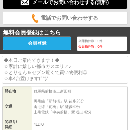
メールでお問い合わせする(無料)
電話でお問い合わせする
無料会員登録はこちら
公開物件数：
0
件
会員登録
会員物件数：
0
件
◆本日ご案内できます！◆
☆家計に嬉しい都市ガスエリア♪
☆とりせん＆セブン近くで買い物便利◎
☆車4台置けます(^^)/
所在地
群馬県
前橋市
上新田町
両毛線
「
新前橋
」駅 徒歩25分
交通
両毛線
「
前橋
」駅 徒歩30分
上毛電鉄
「
中央前橋
」駅 徒歩42分
間取り/
4LDK/
詳細