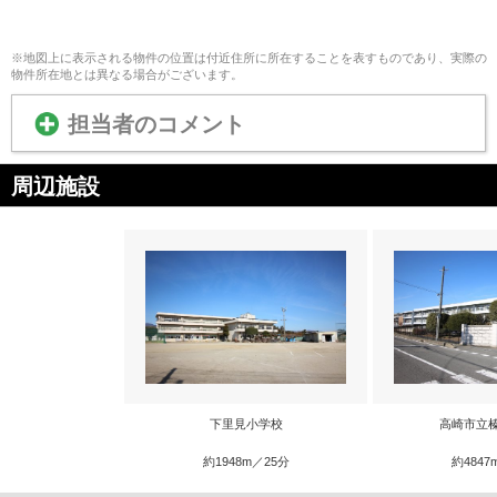
※地図上に表示される物件の位置は付近住所に所在することを表すものであり、実際の
物件所在地とは異なる場合がございます。
担当者のコメント
周辺施設
下里見小学校
高崎市立
約1948m／25分
約4847