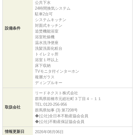
公共下水
24時間換気システム
駐車2台可
システムキッチン
対面式キッチン
設備条件
追焚機能浴室
浴室乾燥機
温水洗浄便座
洗髪洗面化粧台
トイレ２ヶ所
浴室１坪以上
床下収納
TVモニタ付インターホン
複層ガラス
ディンプルキー
リードネクスト株式会社
群馬県前橋市元総社町３丁目４－１１
TEL:0120-256-956
取扱会社
群馬県知事 (3) 第7208号
◆(公社)全日本不動産協会会員
◆(公社)不動産保証協会会員
情報更新日
2026年08月06日