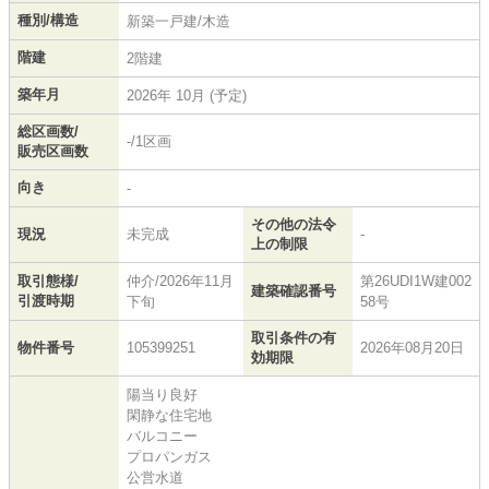
種別/構造
新築一戸建/木造
階建
2階建
築年月
2026年 10月 (予定)
総区画数/
-/1区画
販売区画数
向き
-
その他の法令
現況
未完成
-
上の制限
取引態様/
仲介/2026年11月
第26UDI1W建002
建築確認番号
引渡時期
下旬
58号
取引条件の有
物件番号
105399251
2026年08月20日
効期限
陽当り良好
閑静な住宅地
バルコニー
プロパンガス
公営水道