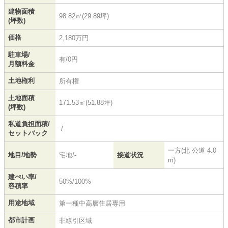
建物面積
98.82㎡(29.89坪)
(坪数)
価格
2,180万円
駐車場/
有/0円
月額料金
土地権利
所有権
土地面積
171.53㎡(51.88坪)
(坪数)
私道負担面積/
-/-
セットバック
一方(北 公道 4.0
地目/地勢
宅地/-
接道状況
m)
建ぺい率/
50%/100%
容積率
用途地域
第一種中高層住居専用
都市計画
非線引区域