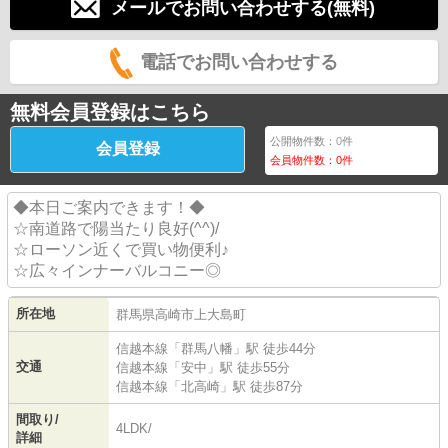
メールでお問い合わせする(無料)
電話でお問い合わせする
無料会員登録はこちら
公開物件数：
0
件
会員登録
会員物件数：
0
件
◆本日ご案内できます！◆
☆南道路で陽当たり良好(^^)/
☆ローソン近くで買い物便利♪
☆広々インナーバルコニー◎
所在地
群馬県
高崎市
上大島町
信越本線
「
群馬八幡
」駅 徒歩44分
交通
信越本線
「
安中
」駅 徒歩55分
信越本線
「
北高崎
」駅 徒歩87分
間取り/
4LDK/
詳細