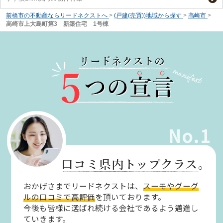
前橋市の不動産ならリードネクストへ
>
(戸建(売買))地域から探す
>
高崎市
>
高崎市上大島町第3 新築住宅 1号棟
No.1
口コミ県内トップクラス。
おかげさまでリードネクストは、
スーモやグーグ
ルの口コミで高評価
を頂いております。
今後も皆様に選ばれ続ける会社であるよう邁進し
ていきます。