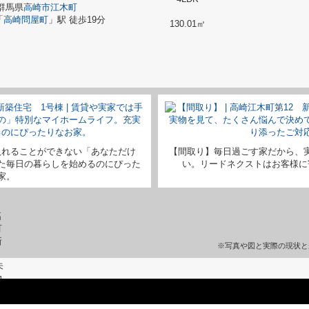
群馬県
高崎市
江木町
「
高崎問屋町
」駅 徒歩19分
130.01㎡
入れることができない「あなただけ
【間取り】毎日過ごす家だから、
た毎日の暮らしを始めるのにぴった
い。リードネクストはお客様に
家。
※写真や図と実際の現状と