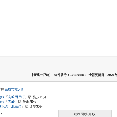
【新築一戸建】
物件番号：104804868
情報更新日：2026年
馬県
高崎市
江木町
越線
「
高崎問屋町
」駅 徒歩19分
崎線
「
高崎
」駅 徒歩25分
越本線
「
北高崎
」駅 徒歩30分
K/
建物面積(坪数)
1