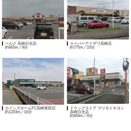
ベルク 高崎日光店
スーパーアイザワ高崎店
約665m／9分
約775m／10分
カインズホームFC高崎東部店
ドラッグストア マツモトキヨシ
約1203m／16分
高崎日光店
約684m／9分