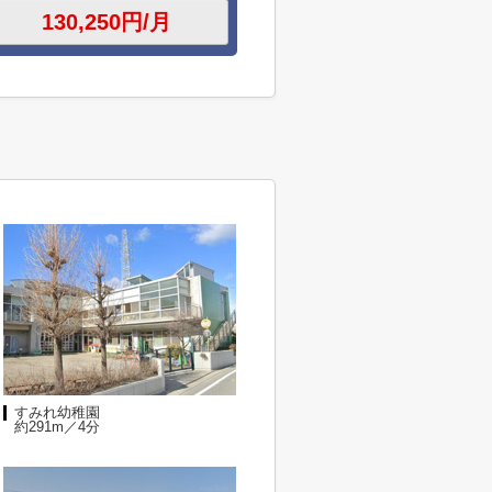
すみれ幼稚園
約291m／4分