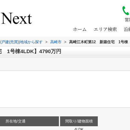
営
ホーム
エリア検索
沿
(戸建(売買))地域から探す
>
高崎市
>
高崎江木町第12 新築住宅 1号棟
1号棟4LDK】4790万円
！
所在地/交通
間取り/建物面積
4LDK