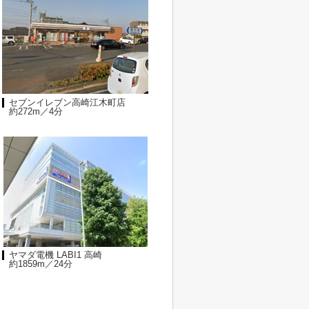
セブンイレブン高崎江木町店
約272m／4分
ヤマダ電機 LABI1 高崎
約1859m／24分