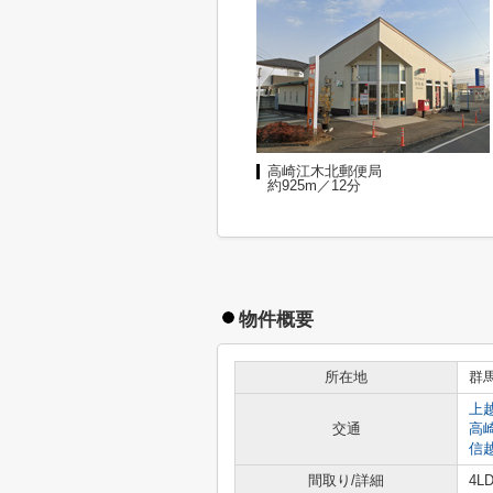
高崎江木北郵便局
約925m／12分
物件概要
所在地
群
上
交通
高
信
間取り/詳細
4LD