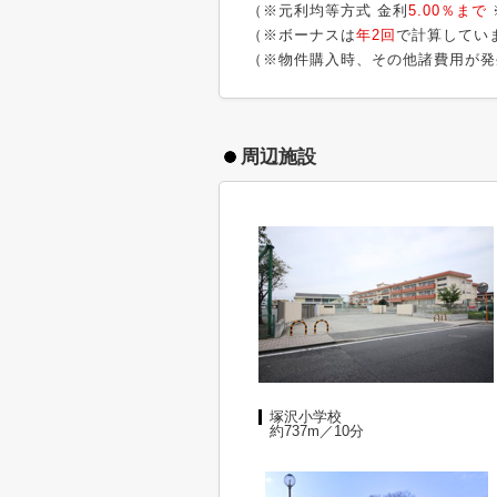
（※元利均等方式 金利
5.00％まで
（※ボーナスは
年2回
で計算してい
（※物件購入時、その他諸費用が発
周辺施設
塚沢小学校
約737m／10分