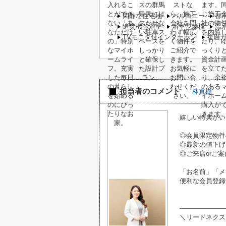
閑静な住宅地
バルコニー
都
追焚機能浴室
浴室乾燥機
温
TVモニタ付インターホン
複層
担当者のコメント
林真樹
嬉しい特典がい
◎会員限定物件
◎最新の値下げ
◎ご来店orご案
「お名前」「メ
便利な会員登録
―――――――
＼リードネクス