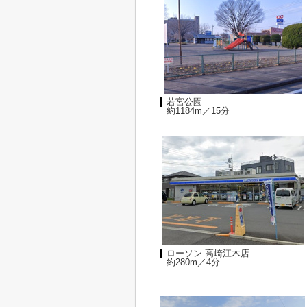
若宮公園
約1184m／15分
ローソン 高崎江木店
約280m／4分