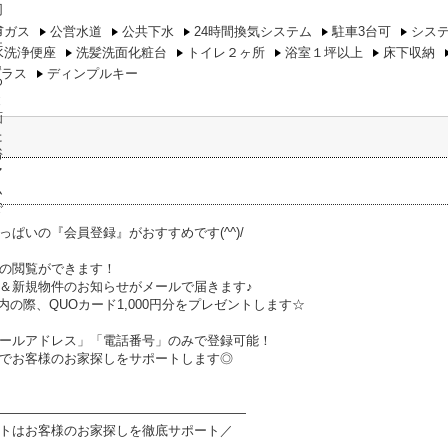
市ガス
公営水道
公共下水
24時間換気システム
駐車3台可
シス
水洗浄便座
洗髪洗面化粧台
トイレ２ヶ所
浴室１坪以上
床下収納
ガラス
ディンプルキー
っぱいの『会員登録』がおすすめです(^^)/
の閲覧ができます！
＆新規物件のお知らせがメールで届きます♪
内の際、QUOカード1,000円分をプレゼントします☆
ールアドレス」「電話番号」のみで登録可能！
でお客様のお家探しをサポートします◎
―――――――――――――――――――
トはお客様のお家探しを徹底サポート／