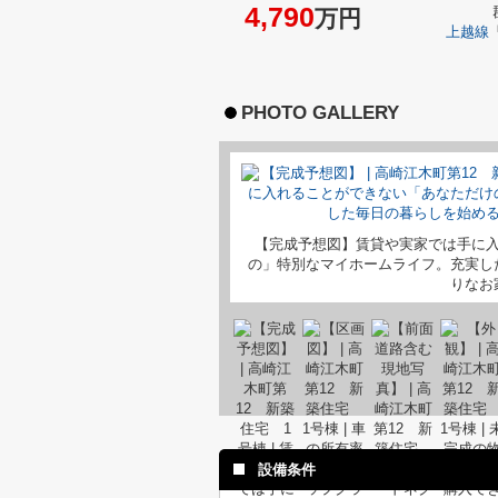
4,790
万円
上越線
PHOTO GALLERY
【完成予想図】賃貸や実家では手に
の」特別なマイホームライフ。充実し
りなお
設備条件