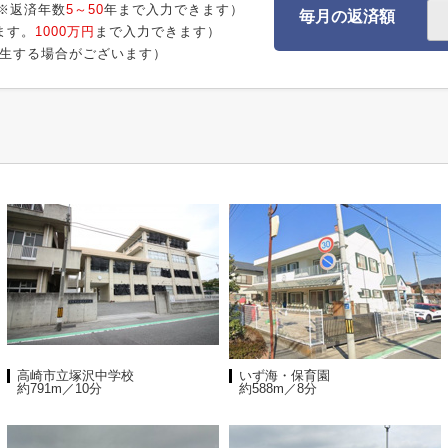
※返済年数
5～50
年まで入力できます）
毎月の返済額
ます。
1000万円
まで入力できます）
生する場合がございます）
高崎市立塚沢中学校
いず海・保育園
約791m／10分
約588m／8分