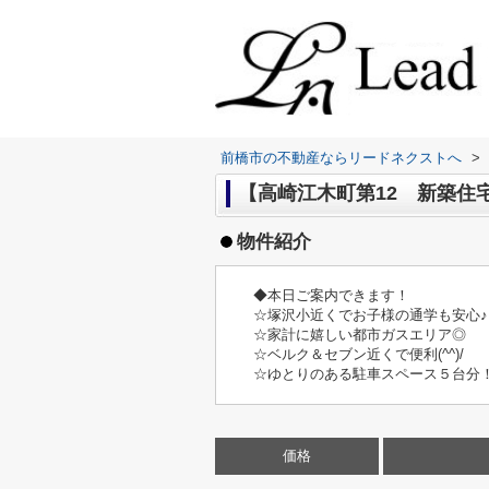
前橋市の不動産ならリードネクストへ
>
【高崎江木町第12 新築住宅 
物件紹介
◆本日ご案内できます！
☆塚沢小近くでお子様の通学も安心♪
☆家計に嬉しい都市ガスエリア◎
☆ベルク＆セブン近くで便利(^^)/
☆ゆとりのある駐車スペース５台分
価格