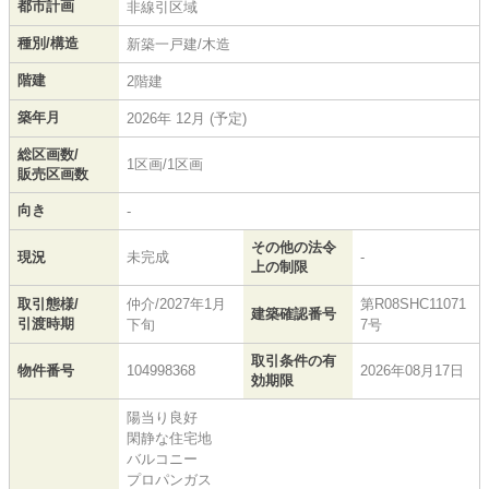
都市計画
非線引区域
種別/構造
新築一戸建/木造
階建
2階建
築年月
2026年 12月 (予定)
総区画数/
1区画/1区画
販売区画数
向き
-
その他の法令
現況
未完成
-
上の制限
取引態様/
仲介/2027年1月
第R08SHC11071
建築確認番号
引渡時期
下旬
7号
取引条件の有
物件番号
104998368
2026年08月17日
効期限
陽当り良好
閑静な住宅地
バルコニー
プロパンガス