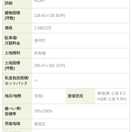
4LDK/
詳細
建物面積
118.41㎡(35.81坪)
(坪数)
価格
2,590万円
駐車場/
有/0円
月額料金
土地権利
所有権
土地面積
205.67㎡(62.21坪)
(坪数)
私道負担面積/
-/-
セットバック
角地(東 公道 6.2
地目/地勢
宅地/-
接道状況
m)(南 公道 6.0m)
建ぺい率/
70%/200%
容積率
用途地域
無指定