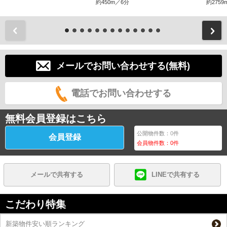
約450m／6分
約2759
前
メールでお問い合わせする(無料)
電話でお問い合わせする
無料会員登録はこちら
公開物件数：
0
件
会員登録
会員物件数：
0
件
メールで共有する
LINEで共有する
こだわり特集
新築物件安い順ランキング