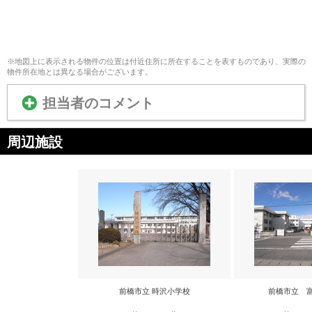
※地図上に表示される物件の位置は付近住所に所在することを表すものであり、実際の
物件所在地とは異なる場合がございます。
担当者のコメント
周辺施設
前橋市立 時沢小学校
前橋市立 