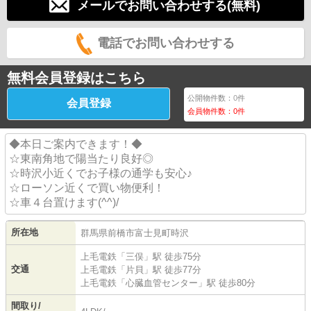
メールでお問い合わせする(無料)
電話でお問い合わせする
無料会員登録はこちら
公開物件数：
0
件
会員登録
会員物件数：
0
件
◆本日ご案内できます！◆
☆東南角地で陽当たり良好◎
☆時沢小近くでお子様の通学も安心♪
☆ローソン近くで買い物便利！
☆車４台置けます(^^)/
所在地
群馬県
前橋市
富士見町時沢
上毛電鉄
「
三俣
」駅 徒歩75分
交通
上毛電鉄
「
片貝
」駅 徒歩77分
上毛電鉄
「
心臓血管センター
」駅 徒歩80分
間取り/