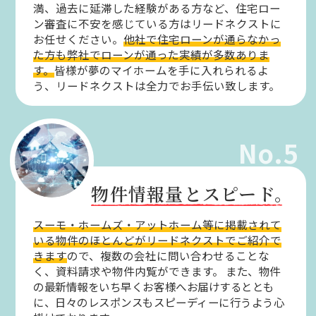
満、過去に延滞した経験がある方など、住宅ロー
ン審査に不安を感じている方はリードネクストに
お任せください。
他社で住宅ローンが通らなかっ
た方も弊社でローンが通った実績が多数ありま
す。
皆様が夢のマイホームを手に入れられるよ
う、リードネクストは全力でお手伝い致します。
No.5
物件情報量とスピード。
スーモ・ホームズ・アットホーム等に掲載されて
いる物件のほとんどがリードネクストでご紹介で
きます
ので、複数の会社に問い合わせることな
く、資料請求や物件内覧ができます。
また、物件
の最新情報をいち早くお客様へお届けするととも
に、日々のレスポンスもスピーディーに行うよう心