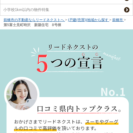
小学校1km以内の物件特集
前橋市の不動産ならリードネクストへ
>
(戸建(売買))地域から探す
>
前橋市
>
第5富士見町時沢 新築住宅 8号棟
No.1
口コミ県内トップクラス。
おかげさまでリードネクストは、
スーモやグーグ
ルの口コミで高評価
を頂いております。