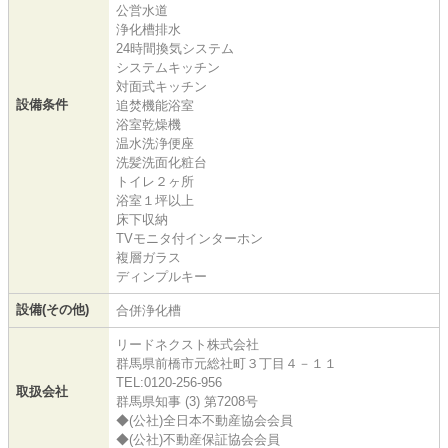
公営水道
浄化槽排水
24時間換気システム
システムキッチン
対面式キッチン
設備条件
追焚機能浴室
浴室乾燥機
温水洗浄便座
洗髪洗面化粧台
トイレ２ヶ所
浴室１坪以上
床下収納
TVモニタ付インターホン
複層ガラス
ディンプルキー
設備(その他)
合併浄化槽
リードネクスト株式会社
群馬県前橋市元総社町３丁目４－１１
TEL:0120-256-956
取扱会社
群馬県知事 (3) 第7208号
◆(公社)全日本不動産協会会員
◆(公社)不動産保証協会会員