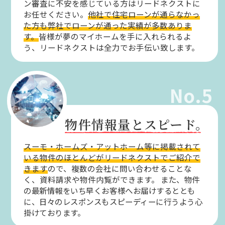
ン審査に不安を感じている方はリードネクストに
お任せください。
他社で住宅ローンが通らなかっ
た方も弊社でローンが通った実績が多数ありま
す。
皆様が夢のマイホームを手に入れられるよ
う、リードネクストは全力でお手伝い致します。
No.5
物件情報量とスピード。
スーモ・ホームズ・アットホーム等に掲載されて
いる物件のほとんどがリードネクストでご紹介で
きます
ので、複数の会社に問い合わせることな
く、資料請求や物件内覧ができます。
また、物件
の最新情報をいち早くお客様へお届けするととも
に、日々のレスポンスもスピーディーに行うよう心
掛けております。