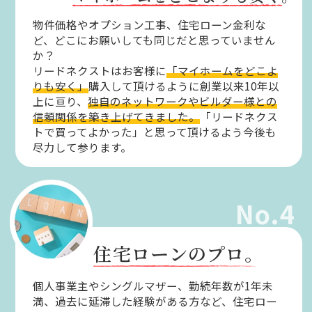
物件価格やオプション工事、住宅ローン金利な
ど、どこにお願いしても同じだと思っていません
か？
リードネクストはお客様に
「マイホームをどこよ
りも安く」
購入して頂けるように創業以来10年以
上に亘り、
独自のネットワークやビルダー様との
信頼関係を築き上げてきました。
「リードネクス
トで買ってよかった」と思って頂けるよう今後も
尽力して参ります。
No.4
住宅ローンのプロ。
個人事業主やシングルマザー、勤続年数が1年未
満、過去に延滞した経験がある方など、住宅ロー