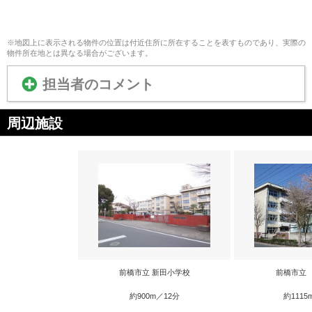
※地図上に表示される物件の位置は付近住所に所在することを表すものであり、実際の
物件所在地とは異なる場合がございます。
担当者のコメント
周辺施設
前橋市立 新田小学校
前橋市立
約900m／12分
約1115