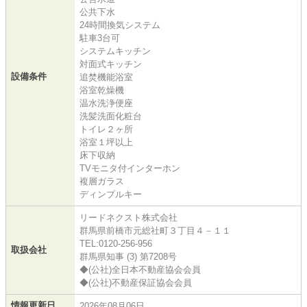
公共下水
24時間換気システム
駐車3台可
システムキッチン
対面式キッチン
設備条件
追焚機能浴室
浴室乾燥機
温水洗浄便座
洗髪洗面化粧台
トイレ２ヶ所
浴室１坪以上
床下収納
TVモニタ付インターホン
複層ガラス
ディンプルキー
リードネクスト株式会社
群馬県前橋市元総社町３丁目４－１１
TEL:0120-256-956
取扱会社
群馬県知事 (3) 第7208号
◆(公社)全日本不動産協会会員
◆(公社)不動産保証協会会員
情報更新日
2026年08月06日