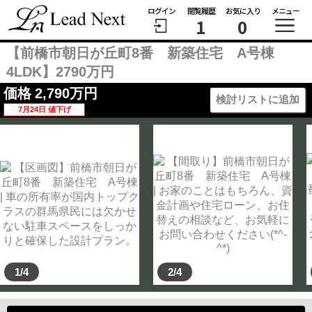
ログイン
閲覧履歴
お気に入り
メニュー
1
0
【前橋市朝日が丘町8番 新築住宅 A号棟
4LDK】2790万円
価格
2,790
万円
検討リストに追加
7月24日 値下げ
1/4
2/4