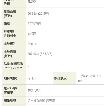
4LDK/
詳細
建物面積
96.88㎡(29.3坪)
(坪数)
価格
2,790万円
駐車場/
有/0円
月額料金
土地権利
所有権
土地面積
207.93㎡(62.89坪)
(坪数)
私道負担面積/
-/-
セットバック
一方(東 公道 7.9
地目/地勢
宅地/-
接道状況
m)
建ぺい率/
40%/80%
容積率
用途地域
第一種低層住居専用