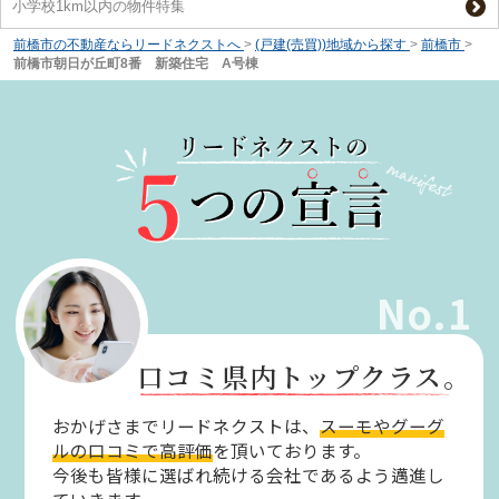
小学校1km以内の物件特集
前橋市の不動産ならリードネクストへ
>
(戸建(売買))地域から探す
>
前橋市
>
前橋市朝日が丘町8番 新築住宅 A号棟
No.1
口コミ県内トップクラス。
おかげさまでリードネクストは、
スーモやグーグ
ルの口コミで高評価
を頂いております。
今後も皆様に選ばれ続ける会社であるよう邁進し
ていきます。