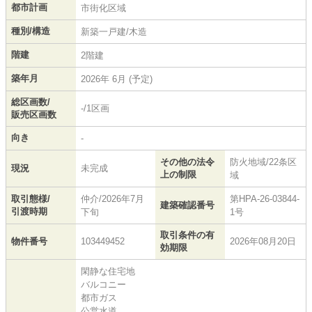
都市計画
市街化区域
種別/構造
新築一戸建/木造
階建
2階建
築年月
2026年 6月 (予定)
総区画数/
-/1区画
販売区画数
向き
-
その他の法令
防火地域/22条区
現況
未完成
上の制限
域
取引態様/
仲介/2026年7月
第HPA-26-03844-
建築確認番号
引渡時期
下旬
1号
取引条件の有
物件番号
103449452
2026年08月20日
効期限
閑静な住宅地
バルコニー
都市ガス
公営水道