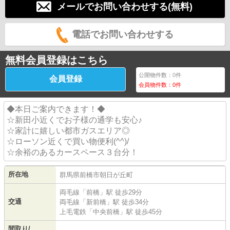
メールでお問い合わせする(無料)
電話でお問い合わせする
無料会員登録はこちら
公開物件数：
0
件
会員登録
会員物件数：
0
件
◆本日ご案内できます！◆
☆新田小近くでお子様の通学も安心♪
☆家計に嬉しい都市ガスエリア◎
☆ローソン近くで買い物便利(^^)/
☆余裕のあるカースペース３台分！
所在地
群馬県
前橋市
朝日が丘町
両毛線
「
前橋
」駅 徒歩29分
交通
両毛線
「
新前橋
」駅 徒歩34分
上毛電鉄
「
中央前橋
」駅 徒歩45分
間取り/