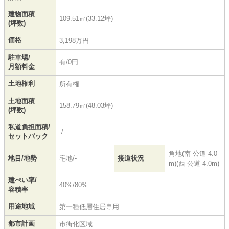
建物面積
109.51㎡(33.12坪)
(坪数)
価格
3,198万円
駐車場/
有/0円
月額料金
土地権利
所有権
土地面積
158.79㎡(48.03坪)
(坪数)
私道負担面積/
-/-
セットバック
角地(南 公道 4.0
地目/地勢
宅地/-
接道状況
m)(西 公道 4.0m)
建ぺい率/
40%/80%
容積率
用途地域
第一種低層住居専用
都市計画
市街化区域