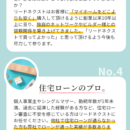
か？
リードネクストはお客様に
「マイホームをどこよ
りも安く」
購入して頂けるように創業以来10年以
上に亘り、
独自のネットワークやビルダー様との
信頼関係を築き上げてきました。
「リードネクス
トで買ってよかった」と思って頂けるよう今後も
尽力して参ります。
No.4
住宅ローンのプロ。
個人事業主やシングルマザー、勤続年数が1年未
満、過去に延滞した経験がある方など、住宅ロー
ン審査に不安を感じている方はリードネクストに
お任せください。
他社で住宅ローンが通らなかっ
た方も弊社でローンが通った実績が多数ありま