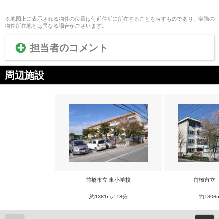
※地図上に表示される物件の位置は付近住所に所在することを表すものであり、実際の
物件所在地とは異なる場合がございます。
担当者のコメント
周辺施設
前橋市立 東小学校
前橋市立
約1381m／18分
約1306