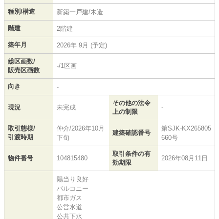
種別/構造
新築一戸建/木造
階建
2階建
築年月
2026年 9月 (予定)
総区画数/
-/1区画
販売区画数
向き
-
その他の法令
現況
未完成
-
上の制限
取引態様/
仲介/2026年10月
第SJK-KX265805
建築確認番号
引渡時期
下旬
660号
取引条件の有
物件番号
104815480
2026年08月11日
効期限
陽当り良好
バルコニー
都市ガス
公営水道
公共下水