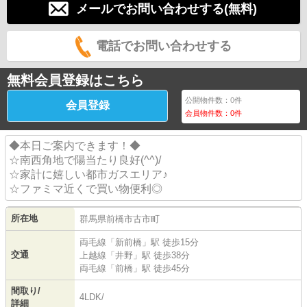
メールでお問い合わせする(無料)
電話でお問い合わせする
無料会員登録はこちら
公開物件数：
0
件
会員登録
会員物件数：
0
件
◆本日ご案内できます！◆
☆南西角地で陽当たり良好(^^)/
☆家計に嬉しい都市ガスエリア♪
☆ファミマ近くで買い物便利◎
所在地
群馬県
前橋市
古市町
両毛線
「
新前橋
」駅 徒歩15分
交通
上越線
「
井野
」駅 徒歩38分
両毛線
「
前橋
」駅 徒歩45分
間取り/
4LDK/
詳細