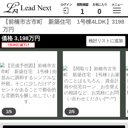
ログイン
閲覧履歴
お気に入り
メニュー
1
0
【前橋市古市町 新築住宅 1号棟4LDK】3198
万円
価格
3,198
万円
検討リストに追加
7月28日 値下げ
1/5
2/5