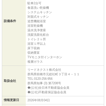
駐車2台可
食器洗い乾燥機
システムキッチン
対面式キッチン
設備条件
追焚機能浴室
浴室乾燥機
温水洗浄便座
洗髪洗面化粧台
トイレ２ヶ所
浴室１坪以上
床下収納
収納豊富
TVモニタ付インターホン
複層ガラス
リードネクスト株式会社
群馬県前橋市元総社町３丁目４－１１
TEL:0120-256-956
取扱会社
群馬県知事 (3) 第7208号
◆(公社)全日本不動産協会会員
◆(公社)不動産保証協会会員
情報更新日
2026年08月04日