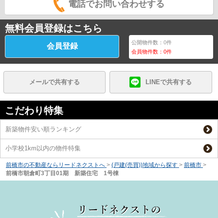
電話でお問い合わせする
無料会員登録はこちら
公開物件数：
0
件
会員登録
会員物件数：
0
件
メールで共有する
LINEで共有する
こだわり特集
新築物件安い順ランキング
小学校1km以内の物件特集
前橋市の不動産ならリードネクストへ
>
(戸建(売買))地域から探す
>
前橋市
>
前橋市朝倉町3丁目01期 新築住宅 1号棟