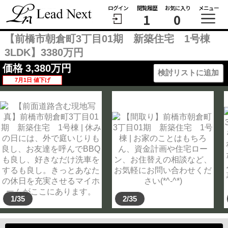
ログイン
閲覧履歴
お気に入り
メニュー
1
0
【前橋市朝倉町3丁目01期 新築住宅 1号棟
3LDK】3380万円
価格
3,380
万円
検討リストに追加
7月1日 値下げ
1/35
2/35