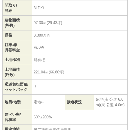
間取り/
3LDK/
詳細
建物面積
97.30㎡(29.43坪)
(坪数)
価格
3,380万円
駐車場/
有/0円
月額料金
土地権利
所有権
土地面積
221.04㎡(66.86坪)
(坪数)
私道負担面積/
-/-
セットバック
角地(南 公道 6.0
地目/地勢
宅地/-
接道状況
m)(東 公道 4.0m)
建ぺい率/
60%/200%
容積率
用途地域
第二種中高層住居専用