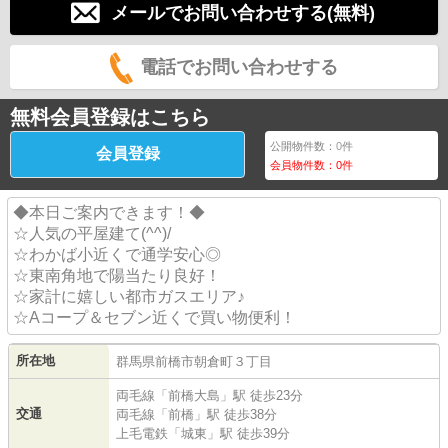
メールでお問い合わせする(無料)
電話でお問い合わせする
無料会員登録はこちら
公開物件数：
0
件
会員登録
会員物件数：
0
件
◆本日ご案内できます！◆
☆人気の平屋建て(^^)/
☆わかば小近くで通学安心◎
☆東南角地で陽当たり良好！
☆家計に嬉しい都市ガスエリア♪
☆Aコープ＆セブン近くで買い物便利！
所在地
群馬県
前橋市
朝倉町
３丁目
両毛線
「
前橋大島
」駅 徒歩23分
交通
両毛線
「
前橋
」駅 徒歩38分
上毛電鉄
「
城東
」駅 徒歩39分