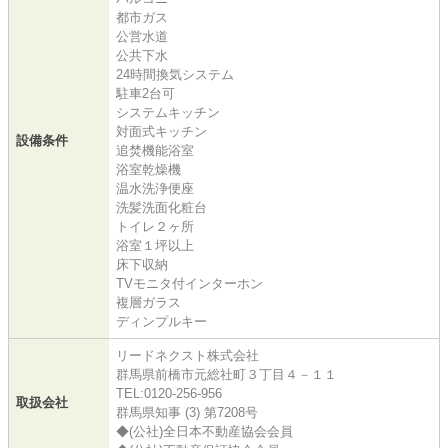
都市ガス
公営水道
公共下水
24時間換気システム
駐車2台可
システムキッチン
対面式キッチン
設備条件
追焚機能浴室
浴室乾燥機
温水洗浄便座
洗髪洗面化粧台
トイレ２ヶ所
浴室１坪以上
床下収納
TVモニタ付インターホン
複層ガラス
ディンプルキー
リードネクスト株式会社
群馬県前橋市元総社町３丁目４－１１
TEL:0120-256-956
取扱会社
群馬県知事 (3) 第7208号
◆(公社)全日本不動産協会会員