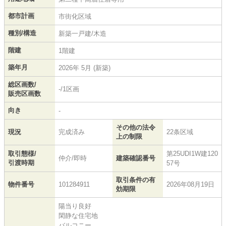
都市計画
市街化区域
種別/構造
新築一戸建/木造
階建
1階建
築年月
2026年 5月 (新築)
総区画数/
-/1区画
販売区画数
向き
-
その他の法令
現況
完成済み
22条区域
上の制限
取引態様/
第25UDI1W建120
仲介/即時
建築確認番号
引渡時期
57号
取引条件の有
物件番号
101284911
2026年08月19日
効期限
陽当り良好
閑静な住宅地
バルコニー