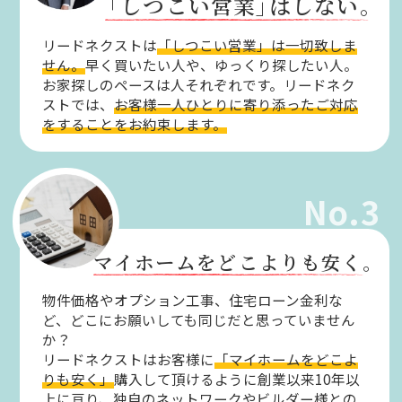
「しつこい営業」
はしない。
リードネクストは
「しつこい営業」は一切致しま
せん。
早く買いたい人や、ゆっくり探したい人。
お家探しのペースは人それぞれです。リードネク
ストでは、
お客様一人ひとりに寄り添ったご対応
をすることをお約束します。
No.3
マイホームをどこよりも安く。
物件価格やオプション工事、住宅ローン金利な
ど、どこにお願いしても同じだと思っていません
か？
リードネクストはお客様に
「マイホームをどこよ
りも安く」
購入して頂けるように創業以来10年以
上に亘り、
独自のネットワークやビルダー様との