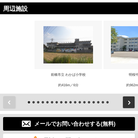
周辺施設
前橋市立 わかば小学校
明桜
約416m／6分
約962
前
メールでお問い合わせする(無料)