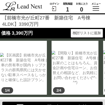
ログイン
閲覧履歴
お気に入り
メニュー
1
0
【前橋市光が丘町27番 新築住宅 A号棟
4LDK】3390万円
価格
3,390
万円
検討リストに追加
1/4
2/4