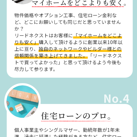
マイホームをどこよりも安く。
物件価格やオプション工事、住宅ローン金利な
ど、どこにお願いしても同じだと思っていません
か？
リードネクストはお客様に
「マイホームをどこよ
りも安く」
購入して頂けるように創業以来10年以
上に亘り、
独自のネットワークやビルダー様との
信頼関係を築き上げてきました。
「リードネクス
トで買ってよかった」と思って頂けるよう今後も
尽力して参ります。
No.4
住宅ローンのプロ。
個人事業主やシングルマザー、勤続年数が1年未
満、過去に延滞した経験がある方など、住宅ロー