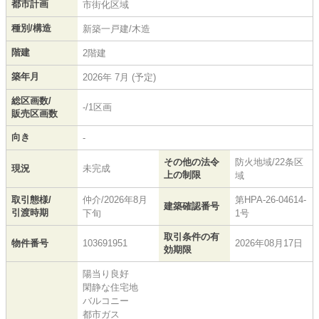
都市計画
市街化区域
種別/構造
新築一戸建/木造
階建
2階建
築年月
2026年 7月 (予定)
総区画数/
-/1区画
販売区画数
向き
-
その他の法令
防火地域/22条区
現況
未完成
上の制限
域
取引態様/
仲介/2026年8月
第HPA-26-04614-
建築確認番号
引渡時期
下旬
1号
取引条件の有
物件番号
103691951
2026年08月17日
効期限
陽当り良好
閑静な住宅地
バルコニー
都市ガス