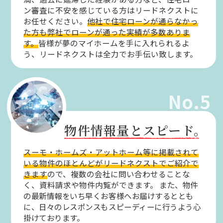
ン審査に不安を感じている方はリードネクストに
お任せください。
他社で住宅ローンが通らなかっ
た方も弊社でローンが通った実績が多数ありま
す。
皆様が夢のマイホームを手に入れられるよ
う、リードネクストは全力でお手伝い致します。
No.5
物件情報量とスピード。
スーモ・ホームズ・アットホーム等に掲載されて
いる物件のほとんどがリードネクストでご紹介で
きます
ので、複数の会社に問い合わせることな
く、資料請求や物件内覧ができます。
また、物件
の最新情報をいち早くお客様へお届けするととも
に、日々のレスポンスもスピーディーに行うよう心
掛けております。