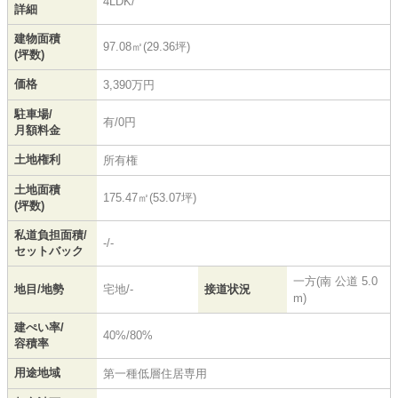
4LDK/
詳細
建物面積
97.08㎡(29.36坪)
(坪数)
価格
3,390万円
駐車場/
有/0円
月額料金
土地権利
所有権
土地面積
175.47㎡(53.07坪)
(坪数)
私道負担面積/
-/-
セットバック
一方(南 公道 5.0
地目/地勢
宅地/-
接道状況
m)
建ぺい率/
40%/80%
容積率
用途地域
第一種低層住居専用