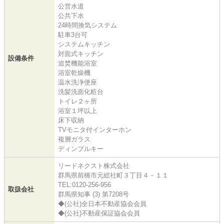
公営水道
公共下水
24時間換気システム
駐車3台可
システムキッチン
対面式キッチン
設備条件
追焚機能浴室
浴室乾燥機
温水洗浄便座
洗髪洗面化粧台
トイレ２ヶ所
浴室１坪以上
床下収納
TVモニタ付インターホン
複層ガラス
ディンプルキー
リードネクスト株式会社
群馬県前橋市元総社町３丁目４－１１
TEL:0120-256-956
取扱会社
群馬県知事 (3) 第7208号
◆(公社)全日本不動産協会会員
◆(公社)不動産保証協会会員