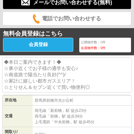
メールでお問い合わせする(無料)
電話でお問い合わせする
無料会員登録はこちら
公開物件数：
0
件
会員登録
会員物件数：
0
件
◆本日ご案内できます！◆
☆東小近くでお子様の通学も安心♪
☆南道路で陽当たり良好(^^)/
☆家計に嬉しい都市ガスエリア！
☆とりせん＆セブン近くで買い物便利◎
所在地
群馬県
前橋市
光が丘町
両毛線
「
新前橋
」駅 徒歩23分
交通
両毛線
「
前橋
」駅 徒歩34分
上毛電鉄
「
中央前橋
」駅 徒歩45分
間取り/