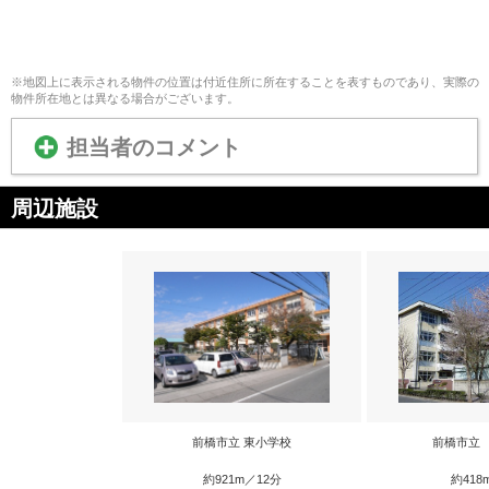
※地図上に表示される物件の位置は付近住所に所在することを表すものであり、実際の
物件所在地とは異なる場合がございます。
担当者のコメント
周辺施設
前橋市立 東小学校
前橋市立
約921m／12分
約418