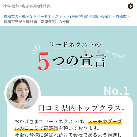
小学校1km以内の物件特集
前橋市の不動産ならリードネクストへ
>
(戸建(売買))地域から探す
>
前橋市
>
前橋市光が丘町27番 新築住宅 A号棟
No.1
口コミ県内トップクラス。
おかげさまでリードネクストは、
スーモやグーグ
ルの口コミで高評価
を頂いております。
今後も皆様に選ばれ続ける会社であるよう邁進し