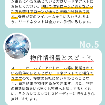
ン審査に不安を感じている方はリードネクストに
お任せください。
他社で住宅ローンが通らなかっ
た方も弊社でローンが通った実績が多数ありま
す。
皆様が夢のマイホームを手に入れられるよ
う、リードネクストは全力でお手伝い致します。
No.5
物件情報量とスピード。
スーモ・ホームズ・アットホーム等に掲載されて
いる物件のほとんどがリードネクストでご紹介で
きます
ので、複数の会社に問い合わせることな
く、資料請求や物件内覧ができます。
また、物件
の最新情報をいち早くお客様へお届けするととも
に、日々のレスポンスもスピーディーに行うよう心
掛けております。