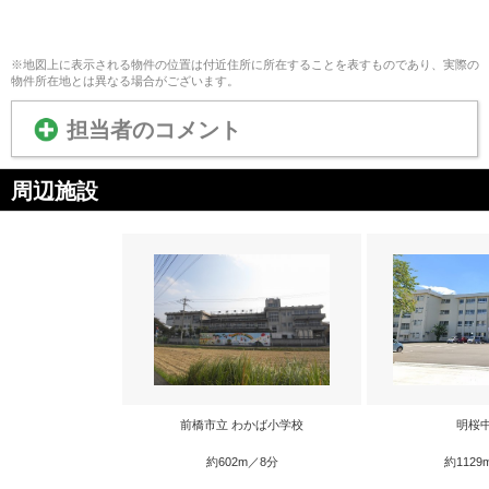
※地図上に表示される物件の位置は付近住所に所在することを表すものであり、実際の
物件所在地とは異なる場合がございます。
担当者のコメント
周辺施設
前橋市立 わかば小学校
明桜
約602m／8分
約1129