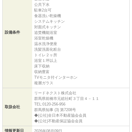
公共下水
駐車2台可
食器洗い乾燥機
システムキッチン
対面式キッチン
設備条件
追焚機能浴室
浴室乾燥機
温水洗浄便座
洗髪洗面化粧台
トイレ２ヶ所
浴室１坪以上
床下収納
収納豊富
TVモニタ付インターホン
複層ガラス
リードネクスト株式会社
群馬県前橋市元総社町３丁目４－１１
TEL:0120-256-956
取扱会社
群馬県知事 (3) 第7208号
◆(公社)全日本不動産協会会員
◆(公社)不動産保証協会会員
情報更新日
2026年08月09日