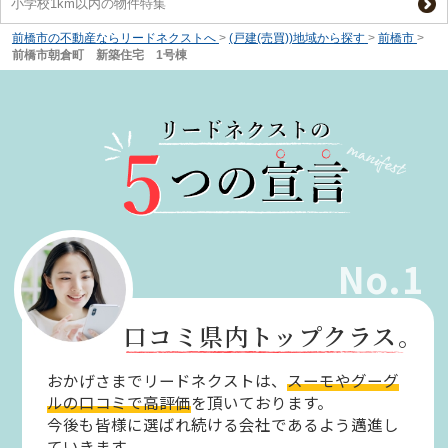
小学校1km以内の物件特集
前橋市の不動産ならリードネクストへ
>
(戸建(売買))地域から探す
>
前橋市
>
前橋市朝倉町 新築住宅 1号棟
No.1
口コミ県内トップクラス。
おかげさまでリードネクストは、
スーモやグーグ
ルの口コミで高評価
を頂いております。
今後も皆様に選ばれ続ける会社であるよう邁進し
ていきます。