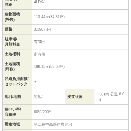
4LDK/
詳細
建物面積
113.44㎡(34.31坪)
(坪数)
価格
3,398万円
駐車場/
有/0円
月額料金
土地権利
所有権
土地面積
198.13㎡(59.93坪)
(坪数)
私道負担面積/
-/-
セットバック
一方(南 公道 8.0
地目/地勢
宅地/-
接道状況
m)
建ぺい率/
60%/200%
容積率
用途地域
第二種中高層住居専用