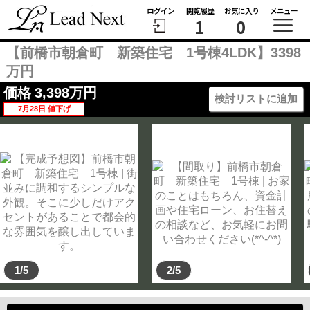
ログイン
閲覧履歴
お気に入り
メニュー
1
0
【前橋市朝倉町 新築住宅 1号棟4LDK】3398
万円
価格
3,398
万円
検討リストに追加
7月28日 値下げ
1/5
2/5