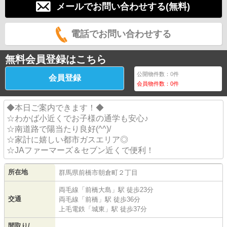
メールでお問い合わせする(無料)
電話でお問い合わせする
無料会員登録はこちら
公開物件数：
0
件
会員登録
会員物件数：
0
件
◆本日ご案内できます！◆
☆わかば小近くでお子様の通学も安心♪
☆南道路で陽当たり良好(^^)/
☆家計に嬉しい都市ガスエリア◎
☆JAファーマーズ＆セブン近くで便利！
所在地
群馬県
前橋市
朝倉町
２丁目
両毛線
「
前橋大島
」駅 徒歩23分
交通
両毛線
「
前橋
」駅 徒歩36分
上毛電鉄
「
城東
」駅 徒歩37分
間取り/