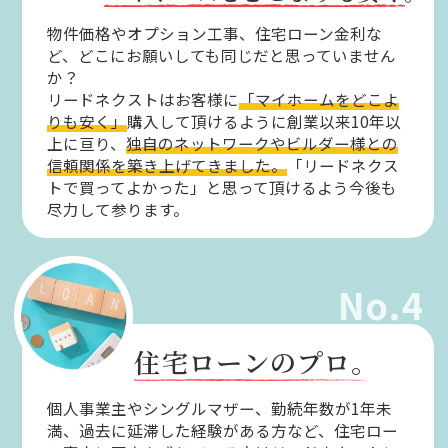
物件価格やオプション工事、住宅ローン金利な
ど、どこにお願いしても同じだと思っていません
か？
リードネクストはお客様に
「マイホームをどこよ
りも安く」
購入して頂けるように創業以来10年以
上に亘り、
独自のネットワークやビルダー様との
信頼関係を築き上げてきました。
「リードネクス
トで買ってよかった」と思って頂けるよう今後も
尽力して参ります。
No.4
住宅ローンのプロ。
個人事業主やシングルマザー、勤続年数が1年未
満、過去に延滞した経験がある方など、住宅ロー