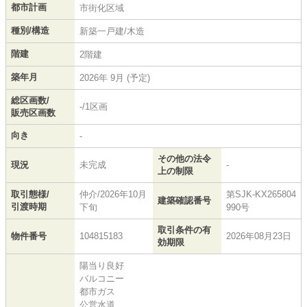
都市計画
市街化区域
種別/構造
新築一戸建/木造
階建
2階建
築年月
2026年 9月 (予定)
総区画数/
-/1区画
販売区画数
向き
-
その他の法令
現況
未完成
-
上の制限
取引態様/
仲介/2026年10月
第SJK-KX265804
建築確認番号
引渡時期
下旬
990号
取引条件の有
物件番号
104815183
2026年08月23日
効期限
陽当り良好
バルコニー
都市ガス
公営水道