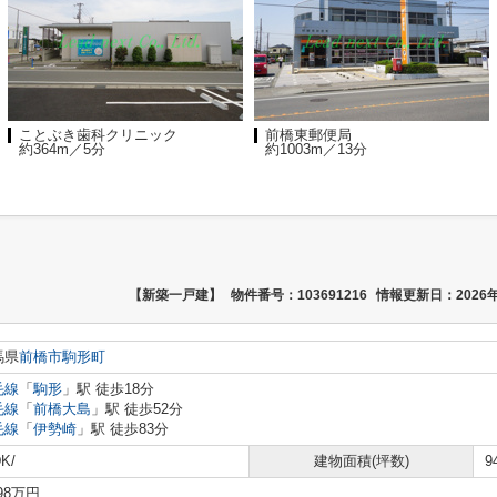
ことぶき歯科クリニック
前橋東郵便局
約364m／5分
約1003m／13分
【新築一戸建】
物件番号：103691216
情報更新日：2026年
馬県
前橋市
駒形町
毛線
「
駒形
」駅 徒歩18分
毛線
「
前橋大島
」駅 徒歩52分
毛線
「
伊勢崎
」駅 徒歩83分
K/
建物面積(坪数)
9
398万円