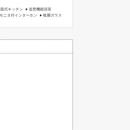
対面式キッチン
追焚機能浴室
Vモニタ付インターホン
複層ガラス