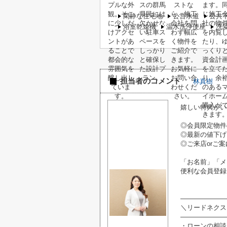
閑静な住宅地
公営水道
公共
浴室乾燥機
温水洗浄便座
洗
担当者のコメント
林真樹
嬉しい特典がい
◎会員限定物件
◎最新の値下げ
◎ご来店orご案
「お名前」「メ
便利な会員登録
―――――――
＼リードネクス
―――――――
・ローンの相談