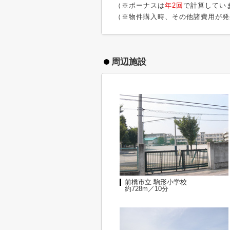
（※ボーナスは
年2回
で計算してい
（※物件購入時、その他諸費用が発
周辺施設
前橋市立 駒形小学校
約728m／10分