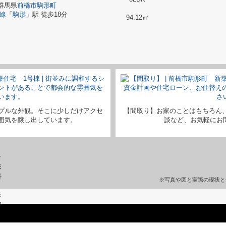
群馬県
前橋市
駒形町
線
「
駒形
」駅 徒歩18分
94.12㎡
プルな外観。そこに少しだけアクセ
【間取り】お家のことはもちろん
囲気を醸し出しています。
談など、お気軽にお問い
※写真や図と実際の現状と