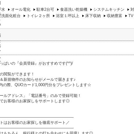
下水
オール電化
駐車2台可
食器洗い乾燥機
システムキッチン
髪洗面化粧台
トイレ２ヶ所
浴室１坪以上
床下収納
収納豊富
T
っぱいの『会員登録』がおすすめです(^^)/
の閲覧ができます！
＆新規物件のお知らせがメールで届きます♪
内の際、QUOカード1,000円分をプレゼントします☆
ールアドレス」「電話番号」のみで登録可能！
でお客様のお家探しをサポートします◎
―――――――――――――――――――
トはお客様のお家探しを徹底サポート／
―――――――――――――――――――
はもちろん、銀行様との打ち合わせにも同席します◎