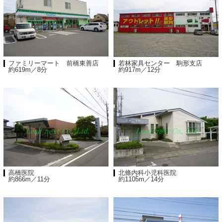
ファミリーマート 前橋東善店
若林家具センター 駒形支店
約619m／8分
約917m／12分
高橋医院
北條内科小児科医院
約866m／11分
約1105m／14分