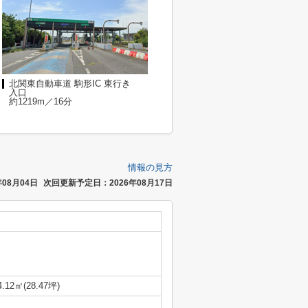
北関東自動車道 駒形IC 東行き
入口
約1219m／16分
情報の見方
08月04日
次回更新予定日：2026年08月17日
4.12㎡(28.47坪)