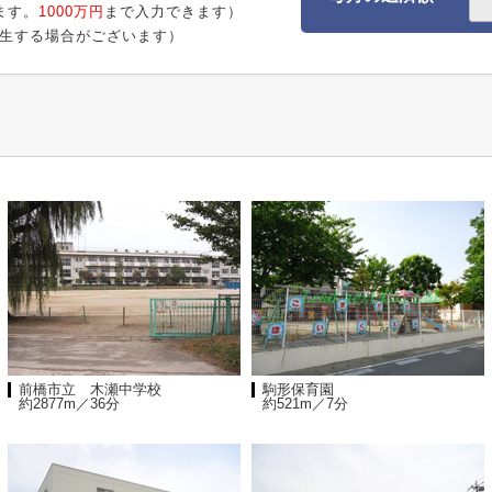
ます。
1000万円
まで入力できます）
生する場合がございます）
前橋市立 木瀬中学校
駒形保育園
約2877m／36分
約521m／7分