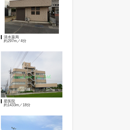
清水薬局
約297m／4分
星医院
約1433m／18分