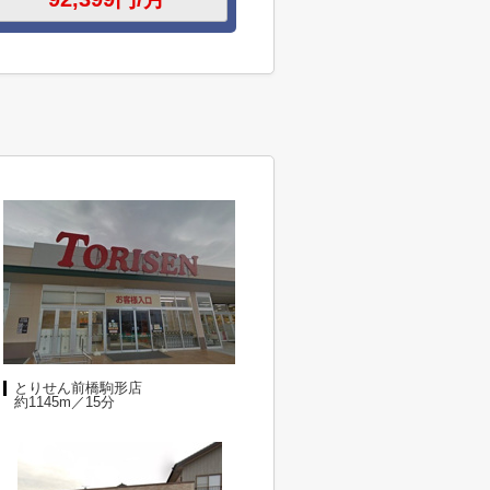
とりせん前橋駒形店
約1145m／15分