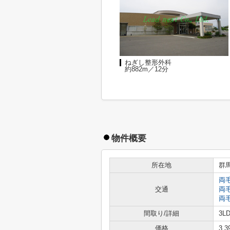
ねぎし整形外科
約882m／12分
物件概要
所在地
群
両
交通
両
両
間取り/詳細
3LD
価格
3,