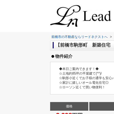
前橋市の不動産ならリードネクストへ
>
【前橋市駒形町 新築住宅 1
物件紹介
◆本日ご案内できます！◆
☆土地約85坪の平屋建て(^^)/
☆駒形小近くでお子様の通学も安心♪
☆家計に嬉しいオール電化住宅◎
☆ローソン近くで買い物便利！
価格