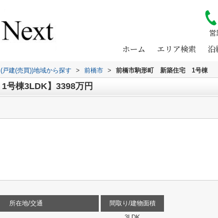
営
ホーム
エリア検索
沿
(戸建(売買))地域から探す
>
前橋市
>
前橋市駒形町 新築住宅 1号棟
号棟3LDK】3398万円
所在地/交通
間取り/建物面積
3LDK