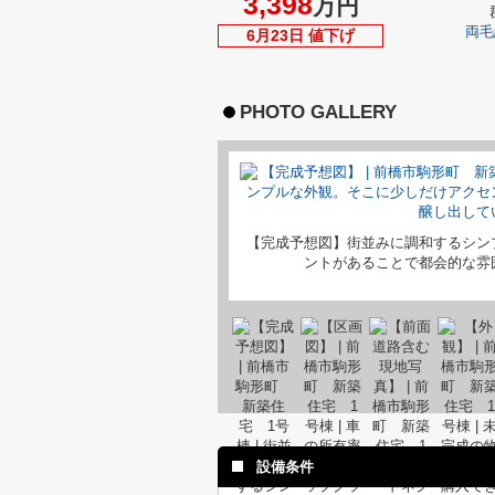
3,398
万円
両毛
6月23日 値下げ
PHOTO GALLERY
【完成予想図】街並みに調和するシン
ントがあることで都会的な雰
設備条件