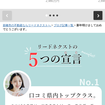
2,980万円
2,8
前橋市の不動産ならリードネクストへ
>
ブログ記事一覧
>
新年明けましておめ
でとうございます。
No.1
口コミ県内トップクラス。