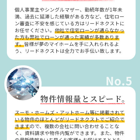
個人事業主やシングルマザー、勤続年数が1年未
満、過去に延滞した経験がある方など、住宅ロー
ン審査に不安を感じている方はリードネクストに
お任せください。
他社で住宅ローンが通らなかっ
た方も弊社でローンが通った実績が多数ありま
す。
皆様が夢のマイホームを手に入れられるよ
う、リードネクストは全力でお手伝い致します。
No.5
物件情報量とスピード。
スーモ・ホームズ・アットホーム等に掲載されて
いる物件のほとんどがリードネクストでご紹介で
きます
ので、複数の会社に問い合わせることな
く、資料請求や物件内覧ができます。
また、物件
の最新情報をいち早くお客様へお届けするととも