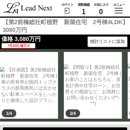
ログイン
閲覧履歴
お気に入り
メニュー
1
0
【第2前橋総社町植野 新築住宅 2号棟4LDK】
3080万円
価格
3,080
万円
検討リストに追加
7月20日 値下げ
1/4
2/4