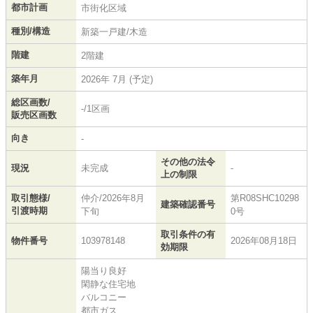
都市計画
市街化区域
種別/構造
新築一戸建/木造
階建
2階建
築年月
2026年 7月 (予定)
総区画数/
-/1区画
販売区画数
向き
-
その他の法令
現況
未完成
-
上の制限
取引態様/
仲介/2026年8月
第R08SHC10298
建築確認番号
引渡時期
下旬
0号
取引条件の有
物件番号
103978148
2026年08月18日
効期限
陽当り良好
閑静な住宅地
バルコニー
都市ガス