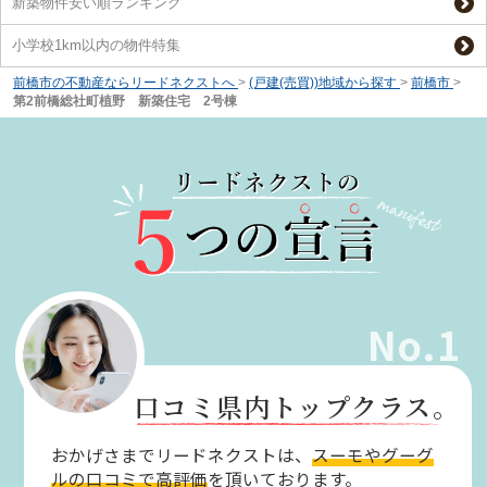
新築物件安い順ランキング
小学校1km以内の物件特集
前橋市の不動産ならリードネクストへ
>
(戸建(売買))地域から探す
>
前橋市
>
第2前橋総社町植野 新築住宅 2号棟
No.1
口コミ県内トップクラス。
おかげさまでリードネクストは、
スーモやグーグ
ルの口コミで高評価
を頂いております。