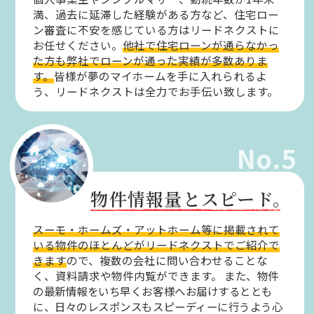
満、過去に延滞した経験がある方など、住宅ロー
ン審査に不安を感じている方はリードネクストに
お任せください。
他社で住宅ローンが通らなかっ
た方も弊社でローンが通った実績が多数ありま
す。
皆様が夢のマイホームを手に入れられるよ
う、リードネクストは全力でお手伝い致します。
No.5
物件情報量とスピード。
スーモ・ホームズ・アットホーム等に掲載されて
いる物件のほとんどがリードネクストでご紹介で
きます
ので、複数の会社に問い合わせることな
く、資料請求や物件内覧ができます。
また、物件
の最新情報をいち早くお客様へお届けするととも
に、日々のレスポンスもスピーディーに行うよう心