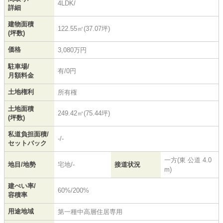
4LDK/
詳細
建物面積
122.55㎡(37.07坪)
(坪数)
価格
3,080万円
駐車場/
有/0円
月額料金
土地権利
所有権
土地面積
249.42㎡(75.44坪)
(坪数)
私道負担面積/
-/-
セットバック
一方(東 公道 4.0
地目/地勢
宅地/-
接道状況
m)
建ぺい率/
60%/200%
容積率
用途地域
第一種中高層住居専用