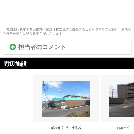
※地図上に表示される物件の位置は付近住所に所在することを表すものであり、実際の
物件所在地とは異なる場合がございます。
担当者のコメント
周辺施設
前橋市立 勝山小学校
前橋市立 