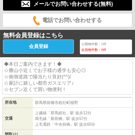
メールでお問い合わせする(無料)
電話でお問い合わせする
無料会員登録はこちら
公開物件数：
0
件
会員登録
会員物件数：
0
件
◆本日ご案内できます！◆
☆勝山小近くでお子様の通学も安心◎
☆南側道路で陽当たり良好(^^)/
☆家計に嬉しい都市ガスエリア♪
☆セブン近くで買い物便利！
所在地
群馬県
前橋市
総社町植野
上越線
「
群馬総社
」駅 徒歩12分
交通
両毛線
「
新前橋
」駅 徒歩57分
上毛電鉄
「
中央前橋
」駅 徒歩60分
間取り/