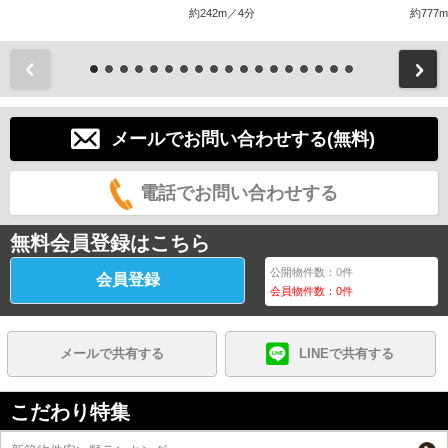
約242m／4分
約777
前
メールでお問い合わせする(無料)
電話でお問い合わせする
無料会員登録はこちら
公開物件数：
0
件
会員登録
会員物件数：
0
件
メールで共有する
LINEで共有する
こだわり特集