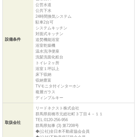
公営水道
公共下水
24時間換気システム
駐車2台可
システムキッチン
対面式キッチン
設備条件
追焚機能浴室
浴室乾燥機
温水洗浄便座
洗髪洗面化粧台
トイレ２ヶ所
浴室１坪以上
床下収納
収納豊富
TVモニタ付インターホン
複層ガラス
ディンプルキー
リードネクスト株式会社
群馬県前橋市元総社町３丁目４－１１
TEL:0120-256-956
取扱会社
群馬県知事 (3) 第7208号
◆(公社)全日本不動産協会会員