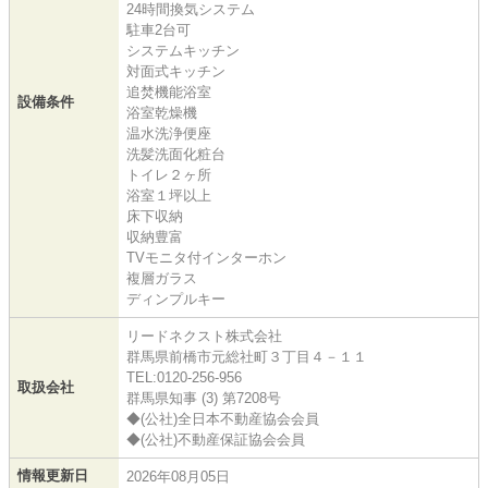
24時間換気システム
駐車2台可
システムキッチン
対面式キッチン
追焚機能浴室
設備条件
浴室乾燥機
温水洗浄便座
洗髪洗面化粧台
トイレ２ヶ所
浴室１坪以上
床下収納
収納豊富
TVモニタ付インターホン
複層ガラス
ディンプルキー
リードネクスト株式会社
群馬県前橋市元総社町３丁目４－１１
TEL:0120-256-956
取扱会社
群馬県知事 (3) 第7208号
◆(公社)全日本不動産協会会員
◆(公社)不動産保証協会会員
情報更新日
2026年08月05日