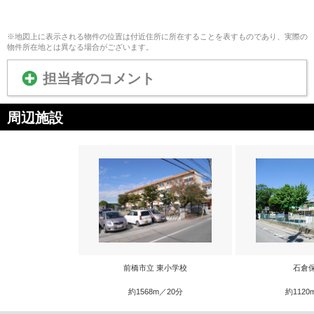
※地図上に表示される物件の位置は付近住所に所在することを表すものであり、実際の
物件所在地とは異なる場合がございます。
担当者のコメント
周辺施設
前橋市立 東小学校
石倉
約1568m／20分
約1120