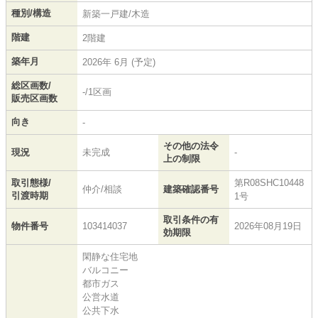
種別/構造
新築一戸建/木造
階建
2階建
築年月
2026年 6月 (予定)
総区画数/
-/1区画
販売区画数
向き
-
その他の法令
現況
未完成
-
上の制限
取引態様/
第R08SHC10448
仲介/相談
建築確認番号
引渡時期
1号
取引条件の有
物件番号
103414037
2026年08月19日
効期限
閑静な住宅地
バルコニー
都市ガス
公営水道
公共下水