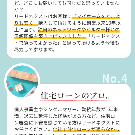
ど、どこにお願いしても同じだと思っていません
か？
リードネクストはお客様に
「マイホームをどこよ
りも安く」
購入して頂けるように創業以来10年以
上に亘り、
独自のネットワークやビルダー様との
信頼関係を築き上げてきました。
「リードネクス
トで買ってよかった」と思って頂けるよう今後も
尽力して参ります。
No.4
住宅ローンのプロ。
個人事業主やシングルマザー、勤続年数が1年未
満、過去に延滞した経験がある方など、住宅ロー
ン審査に不安を感じている方はリードネクストに
お任せください。
他社で住宅ローンが通らなかっ