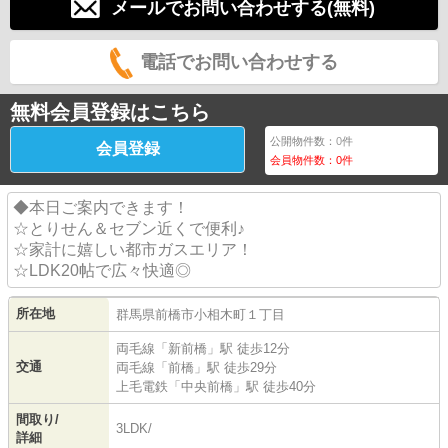
メールでお問い合わせする(無料)
電話でお問い合わせする
無料会員登録はこちら
公開物件数：
0
件
会員登録
会員物件数：
0
件
◆本日ご案内できます！
☆とりせん＆セブン近くで便利♪
☆家計に嬉しい都市ガスエリア！
☆LDK20帖で広々快適◎
所在地
群馬県
前橋市
小相木町
１丁目
両毛線
「
新前橋
」駅 徒歩12分
交通
両毛線
「
前橋
」駅 徒歩29分
上毛電鉄
「
中央前橋
」駅 徒歩40分
間取り/
3LDK/
詳細