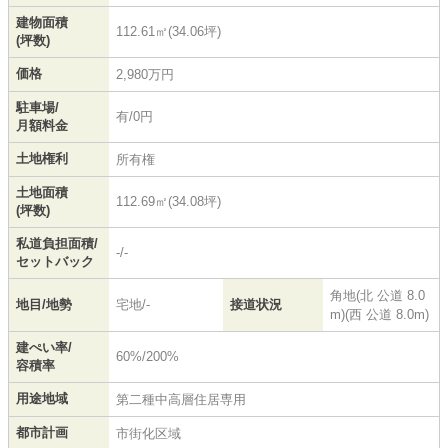
建物面積
112.61㎡(34.06坪)
(坪数)
価格
2,980万円
駐車場/
有/0円
月額料金
土地権利
所有権
土地面積
112.69㎡(34.08坪)
(坪数)
私道負担面積/
-/-
セットバック
角地(北 公道 8.0
地目/地勢
宅地/-
接道状況
m)(西 公道 8.0m)
建ぺい率/
60%/200%
容積率
用途地域
第二種中高層住居専用
都市計画
市街化区域