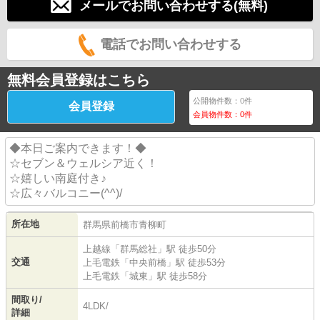
メールでお問い合わせする(無料)
電話でお問い合わせする
無料会員登録はこちら
公開物件数：
0
件
会員登録
会員物件数：
0
件
◆本日ご案内できます！◆
☆セブン＆ウェルシア近く！
☆嬉しい南庭付き♪
☆広々バルコニー(^^)/
所在地
群馬県
前橋市
青柳町
上越線
「
群馬総社
」駅 徒歩50分
交通
上毛電鉄
「
中央前橋
」駅 徒歩53分
上毛電鉄
「
城東
」駅 徒歩58分
間取り/
4LDK/
詳細