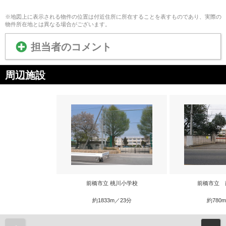
※地図上に表示される物件の位置は付近住所に所在することを表すものであり、実際の
物件所在地とは異なる場合がございます。
担当者のコメント
周辺施設
前橋市立 桃川小学校
前橋市立 
約1833m／23分
約780