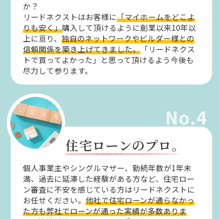
か？
リードネクストはお客様に
「マイホームをどこよ
りも安く」
購入して頂けるように創業以来10年以
上に亘り、
独自のネットワークやビルダー様との
信頼関係を築き上げてきました。
「リードネクス
トで買ってよかった」と思って頂けるよう今後も
尽力して参ります。
No.4
住宅ローンのプロ。
個人事業主やシングルマザー、勤続年数が1年未
満、過去に延滞した経験がある方など、住宅ロー
ン審査に不安を感じている方はリードネクストに
お任せください。
他社で住宅ローンが通らなかっ
た方も弊社でローンが通った実績が多数ありま