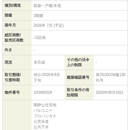
種別/構造
新築一戸建/木造
階建
2階建
築年月
2026年 7月 (予定)
総区画数/
-/1区画
販売区画数
向き
-
その他の法令
現況
未完成
-
上の制限
取引態様/
仲介/2026年8月
第25UDI1W建130
建築確認番号
引渡時期
下旬
41号
取引条件の有
物件番号
103400319
2026年08月18日
効期限
閑静な住宅地
バルコニー
プロパンガス
公営水道
公共下水