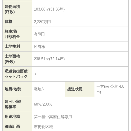
建物面積
103.68㎡(31.36坪)
(坪数)
価格
2,280万円
駐車場/
有/0円
月額料金
土地権利
所有権
土地面積
238.51㎡(72.14坪)
(坪数)
私道負担面積/
-/-
セットバック
一方(南 公道 4.0
地目/地勢
宅地/-
接道状況
m)
建ぺい率/
60%/200%
容積率
用途地域
第一種中高層住居専用
都市計画
市街化区域