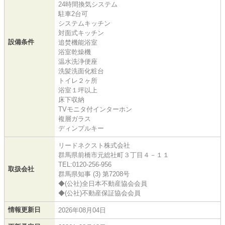
24時間換気システム
駐車2台可
システムキッチン
対面式キッチン
設備条件
追焚機能浴室
浴室乾燥機
温水洗浄便座
洗髪洗面化粧台
トイレ２ヶ所
浴室１坪以上
床下収納
TVモニタ付インターホン
複層ガラス
ディンプルキー
リードネクスト株式会社
群馬県前橋市元総社町３丁目４－１１
TEL:0120-256-956
取扱会社
群馬県知事 (3) 第7208号
◆(公社)全日本不動産協会会員
◆(公社)不動産保証協会会員
情報更新日
2026年08月04日