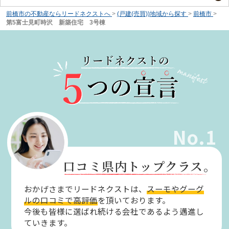
前橋市の不動産ならリードネクストへ
>
(戸建(売買))地域から探す
>
前橋市
>
第5富士見町時沢 新築住宅 3号棟
No.1
口コミ県内トップクラス。
おかげさまでリードネクストは、
スーモやグーグ
ルの口コミで高評価
を頂いております。
今後も皆様に選ばれ続ける会社であるよう邁進し
ていきます。