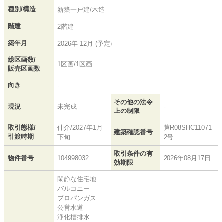
種別/構造
新築一戸建/木造
階建
2階建
築年月
2026年 12月 (予定)
総区画数/
1区画/1区画
販売区画数
向き
-
その他の法令
現況
未完成
-
上の制限
取引態様/
仲介/2027年1月
第R08SHC11071
建築確認番号
引渡時期
下旬
2号
取引条件の有
物件番号
104998032
2026年08月17日
効期限
閑静な住宅地
バルコニー
プロパンガス
公営水道
浄化槽排水