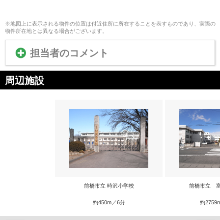
※地図上に表示される物件の位置は付近住所に所在することを表すものであり、実際の
物件所在地とは異なる場合がございます。
担当者のコメント
周辺施設
前橋市立 時沢小学校
前橋市立 
約450m／6分
約2759