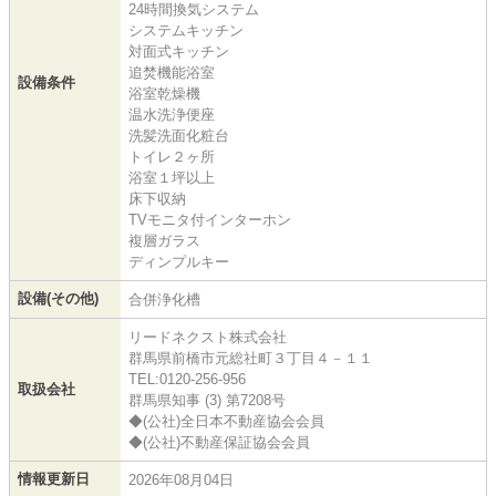
24時間換気システム
システムキッチン
対面式キッチン
追焚機能浴室
設備条件
浴室乾燥機
温水洗浄便座
洗髪洗面化粧台
トイレ２ヶ所
浴室１坪以上
床下収納
TVモニタ付インターホン
複層ガラス
ディンプルキー
設備(その他)
合併浄化槽
リードネクスト株式会社
群馬県前橋市元総社町３丁目４－１１
TEL:0120-256-956
取扱会社
群馬県知事 (3) 第7208号
◆(公社)全日本不動産協会会員
◆(公社)不動産保証協会会員
情報更新日
2026年08月04日