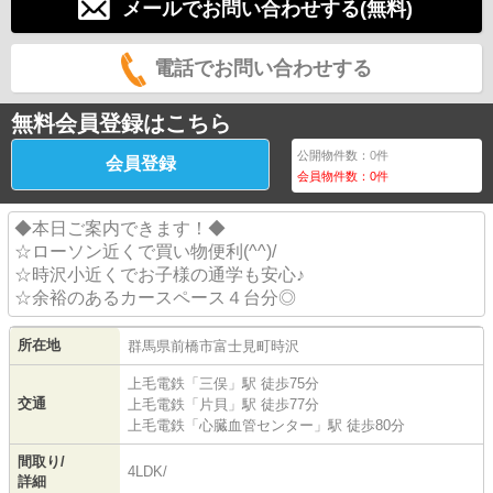
メールでお問い合わせする(無料)
電話でお問い合わせする
無料会員登録はこちら
公開物件数：
0
件
会員登録
会員物件数：
0
件
◆本日ご案内できます！◆
☆ローソン近くで買い物便利(^^)/
☆時沢小近くでお子様の通学も安心♪
☆余裕のあるカースペース４台分◎
所在地
群馬県
前橋市
富士見町時沢
上毛電鉄
「
三俣
」駅 徒歩75分
交通
上毛電鉄
「
片貝
」駅 徒歩77分
上毛電鉄
「
心臓血管センター
」駅 徒歩80分
間取り/
4LDK/
詳細