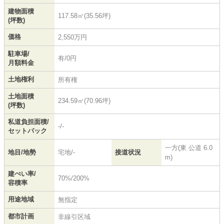
建物面積
117.58㎡(35.56坪)
(坪数)
価格
2,550万円
駐車場/
有/0円
月額料金
土地権利
所有権
土地面積
234.59㎡(70.96坪)
(坪数)
私道負担面積/
-/-
セットバック
一方(東 公道 6.0
地目/地勢
宅地/-
接道状況
m)
建ぺい率/
70%/200%
容積率
用途地域
無指定
都市計画
非線引区域