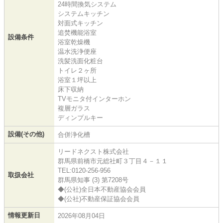
24時間換気システム
システムキッチン
対面式キッチン
追焚機能浴室
設備条件
浴室乾燥機
温水洗浄便座
洗髪洗面化粧台
トイレ２ヶ所
浴室１坪以上
床下収納
TVモニタ付インターホン
複層ガラス
ディンプルキー
設備(その他)
合併浄化槽
リードネクスト株式会社
群馬県前橋市元総社町３丁目４－１１
TEL:0120-256-956
取扱会社
群馬県知事 (3) 第7208号
◆(公社)全日本不動産協会会員
◆(公社)不動産保証協会会員
情報更新日
2026年08月04日