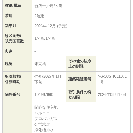
種別/構造
新築一戸建/木造
階建
2階建
築年月
2026年 12月 (予定)
総区画数/
1区画/1区画
販売区画数
向き
-
その他の法令
現況
未完成
-
上の制限
取引態様/
仲介/2027年1月
第R08SHC11071
建築確認番号
引渡時期
下旬
1号
取引条件の有
物件番号
104997960
2026年08月17日
効期限
閑静な住宅地
バルコニー
プロパンガス
公営水道
浄化槽排水