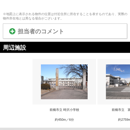
※地図上に表示される物件の位置は付近住所に所在することを表すものであり、実際の
物件所在地とは異なる場合がございます。
担当者のコメント
周辺施設
前橋市立 時沢小学校
前橋市立 
約450m／6分
約2759