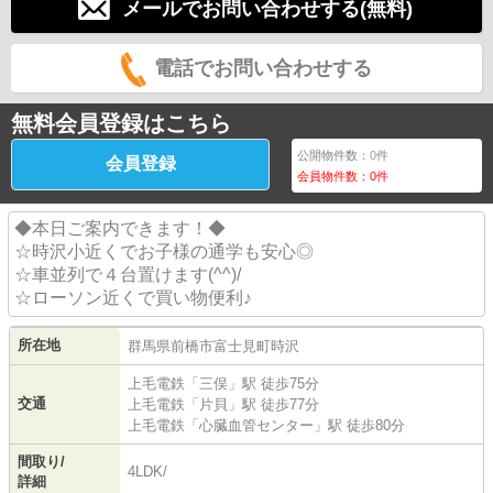
メールでお問い合わせする(無料)
電話でお問い合わせする
無料会員登録はこちら
公開物件数：
0
件
会員登録
会員物件数：
0
件
◆本日ご案内できます！◆
☆時沢小近くでお子様の通学も安心◎
☆車並列で４台置けます(^^)/
☆ローソン近くで買い物便利♪
所在地
群馬県
前橋市
富士見町時沢
上毛電鉄
「
三俣
」駅 徒歩75分
交通
上毛電鉄
「
片貝
」駅 徒歩77分
上毛電鉄
「
心臓血管センター
」駅 徒歩80分
間取り/
4LDK/
詳細