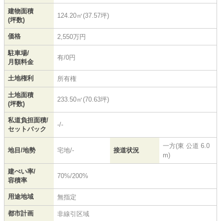
建物面積
124.20㎡(37.57坪)
(坪数)
価格
2,550万円
駐車場/
有/0円
月額料金
土地権利
所有権
土地面積
233.50㎡(70.63坪)
(坪数)
私道負担面積/
-/-
セットバック
一方(東 公道 6.0
地目/地勢
宅地/-
接道状況
m)
建ぺい率/
70%/200%
容積率
用途地域
無指定
都市計画
非線引区域