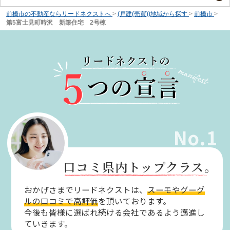
前橋市の不動産ならリードネクストへ
>
(戸建(売買))地域から探す
>
前橋市
>
第5富士見町時沢 新築住宅 2号棟
No.1
口コミ県内トップクラス。
おかげさまでリードネクストは、
スーモやグーグ
ルの口コミで高評価
を頂いております。
今後も皆様に選ばれ続ける会社であるよう邁進し
ていきます。