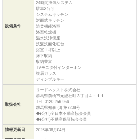
24時間換気システム
駐車2台可
システムキッチン
対面式キッチン
設備条件
追焚機能浴室
浴室乾燥機
温水洗浄便座
洗髪洗面化粧台
浴室１坪以上
床下収納
収納豊富
TVモニタ付インターホン
複層ガラス
ディンプルキー
リードネクスト株式会社
群馬県前橋市元総社町３丁目４－１１
TEL:0120-256-956
取扱会社
群馬県知事 (3) 第7208号
◆(公社)全日本不動産協会会員
◆(公社)不動産保証協会会員
情報更新日
2026年08月04日