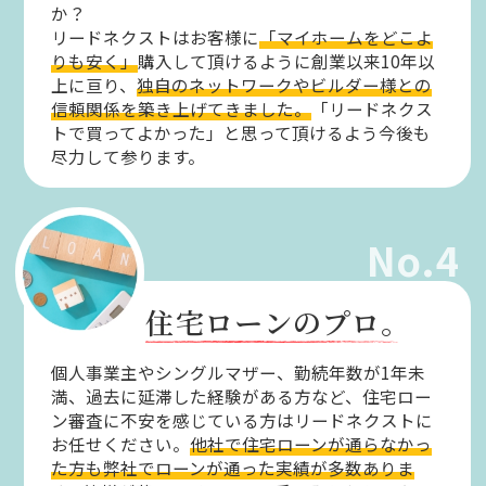
か？
リードネクストはお客様に
「マイホームをどこよ
りも安く」
購入して頂けるように創業以来10年以
上に亘り、
独自のネットワークやビルダー様との
信頼関係を築き上げてきました。
「リードネクス
トで買ってよかった」と思って頂けるよう今後も
尽力して参ります。
No.4
住宅ローンのプロ。
個人事業主やシングルマザー、勤続年数が1年未
満、過去に延滞した経験がある方など、住宅ロー
ン審査に不安を感じている方はリードネクストに
お任せください。
他社で住宅ローンが通らなかっ
た方も弊社でローンが通った実績が多数ありま