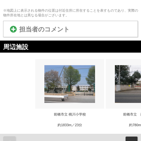
※地図上に表示される物件の位置は付近住所に所在することを表すものであり、実際の
物件所在地とは異なる場合がございます。
担当者のコメント
周辺施設
前橋市立 桃川小学校
前橋市立 
約1833m／23分
約780