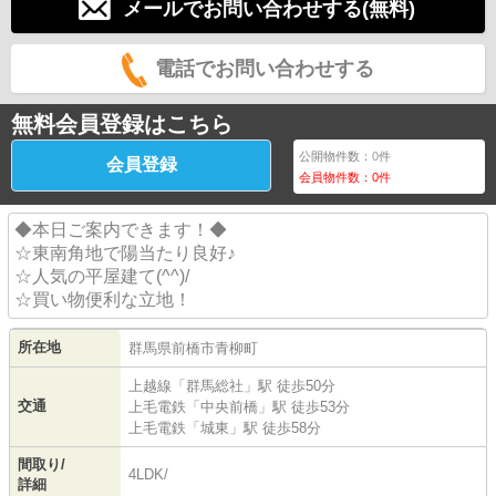
メールでお問い合わせする(無料)
電話でお問い合わせする
無料会員登録はこちら
公開物件数：
0
件
会員登録
会員物件数：
0
件
◆本日ご案内できます！◆
☆東南角地で陽当たり良好♪
☆人気の平屋建て(^^)/
☆買い物便利な立地！
所在地
群馬県
前橋市
青柳町
上越線
「
群馬総社
」駅 徒歩50分
交通
上毛電鉄
「
中央前橋
」駅 徒歩53分
上毛電鉄
「
城東
」駅 徒歩58分
間取り/
4LDK/
詳細