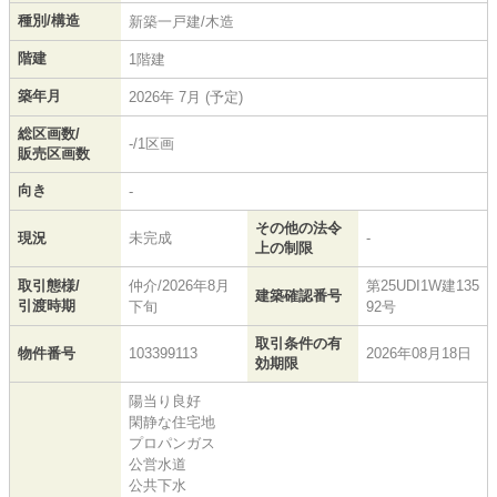
種別/構造
新築一戸建/木造
階建
1階建
築年月
2026年 7月 (予定)
総区画数/
-/1区画
販売区画数
向き
-
その他の法令
現況
未完成
-
上の制限
取引態様/
仲介/2026年8月
第25UDI1W建135
建築確認番号
引渡時期
下旬
92号
取引条件の有
物件番号
103399113
2026年08月18日
効期限
陽当り良好
閑静な住宅地
プロパンガス
公営水道
公共下水