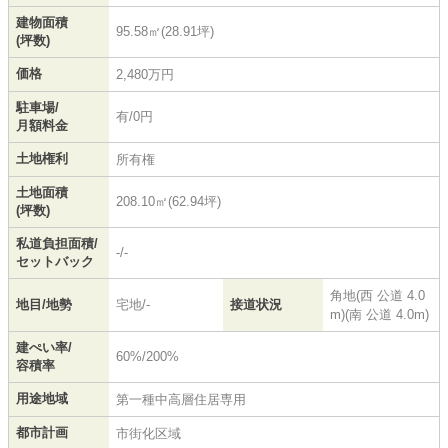
建物面積
95.58㎡(28.91坪)
(坪数)
価格
2,480万円
駐車場/
有/0円
月額料金
土地権利
所有権
土地面積
208.10㎡(62.94坪)
(坪数)
私道負担面積/
-/-
セットバック
角地(西 公道 4.0
地目/地勢
宅地/-
接道状況
m)(南 公道 4.0m)
建ぺい率/
60%/200%
容積率
用途地域
第一種中高層住居専用
都市計画
市街化区域