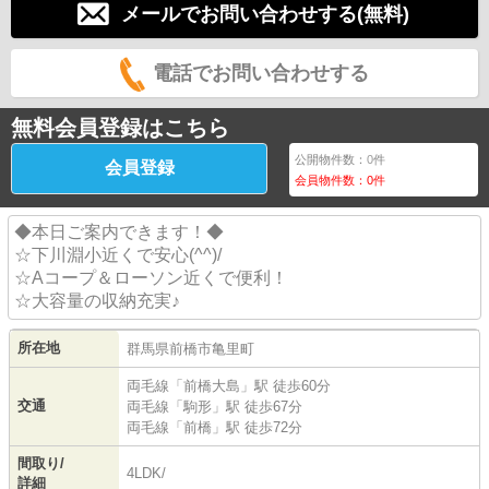
メールでお問い合わせする(無料)
電話でお問い合わせする
無料会員登録はこちら
公開物件数：
0
件
会員登録
会員物件数：
0
件
◆本日ご案内できます！◆
☆下川淵小近くで安心(^^)/
☆Aコープ＆ローソン近くで便利！
☆大容量の収納充実♪
所在地
群馬県
前橋市
亀里町
両毛線
「
前橋大島
」駅 徒歩60分
交通
両毛線
「
駒形
」駅 徒歩67分
両毛線
「
前橋
」駅 徒歩72分
間取り/
4LDK/
詳細