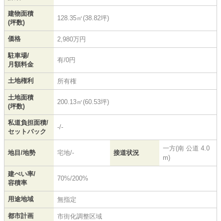
建物面積
128.35㎡(38.82坪)
(坪数)
価格
2,980万円
駐車場/
有/0円
月額料金
土地権利
所有権
土地面積
200.13㎡(60.53坪)
(坪数)
私道負担面積/
-/-
セットバック
一方(南 公道 4.0
地目/地勢
宅地/-
接道状況
m)
建ぺい率/
70%/200%
容積率
用途地域
無指定
都市計画
市街化調整区域