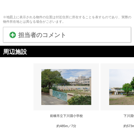
※地図上に表示される物件の位置は付近住所に所在することを表すものであり、実際の
物件所在地とは異なる場合がございます。
担当者のコメント
周辺施設
前橋市立下川淵小学校
下川淵
約485m／7分
約573