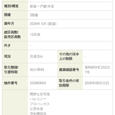
種別/構造
新築一戸建/木造
階建
2階建
築年月
2026年 6月 (新築)
総区画数/
-/1区画
販売区画数
向き
-
その他の法令
現況
完成済み
-
上の制限
取引態様/
第R08SHC10121
仲介/即時
建築確認番号
引渡時期
7号
取引条件の有
物件番号
102860663
2026年08月11日
効期限
閑静な住宅地
バルコニー
プロパンガス
公営水道
浄化槽排水