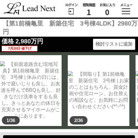
ログイン
閲覧履歴
お気に入り
メニュー
1
0
【第1前橋亀里 新築住宅 3号棟4LDK】2980万
円
価格
2,980
万円
検討リストに追加
7月20日 値下げ
1/36
2/36