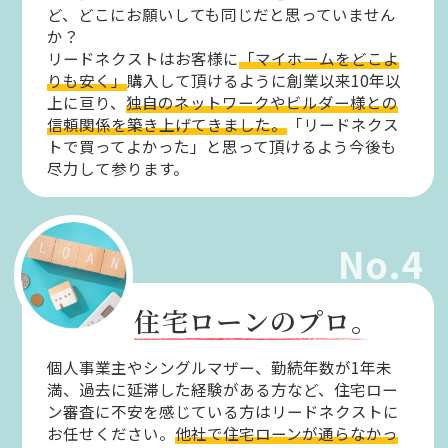
ど、どこにお願いしても同じだと思っていません
か？
リードネクストはお客様に
「マイホームをどこよ
りも安く」
購入して頂けるように創業以来10年以
上に亘り、
独自のネットワークやビルダー様との
信頼関係を築き上げてきました。
「リードネクス
トで買ってよかった」と思って頂けるよう今後も
尽力して参ります。
No.4
住宅ローンのプロ。
個人事業主やシングルマザー、勤続年数が1年未
満、過去に延滞した経験がある方など、住宅ロー
ン審査に不安を感じている方はリードネクストに
お任せください。
他社で住宅ローンが通らなかっ