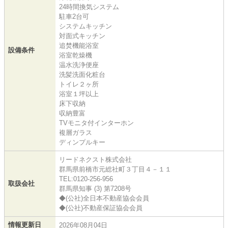
24時間換気システム
駐車2台可
システムキッチン
対面式キッチン
追焚機能浴室
設備条件
浴室乾燥機
温水洗浄便座
洗髪洗面化粧台
トイレ２ヶ所
浴室１坪以上
床下収納
収納豊富
TVモニタ付インターホン
複層ガラス
ディンプルキー
リードネクスト株式会社
群馬県前橋市元総社町３丁目４－１１
TEL:0120-256-956
取扱会社
群馬県知事 (3) 第7208号
◆(公社)全日本不動産協会会員
◆(公社)不動産保証協会会員
情報更新日
2026年08月04日