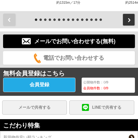
約1315m／17分
約2514
前
メールでお問い合わせする(無料)
電話でお問い合わせする
無料会員登録はこちら
公開物件数：
0
件
会員登録
会員物件数：
0
件
メールで共有する
LINEで共有する
こだわり特集
新築物件安い順ランキング