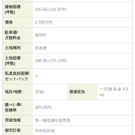
建物面積
105.69㎡(31.97坪)
(坪数)
価格
2,790万円
駐車場/
有/0円
月額料金
土地権利
所有権
土地面積
248.38㎡(75.13坪)
(坪数)
私道負担面積/
-/-
セットバック
一方(東 私道 4.0
地目/地勢
宅地/-
接道状況
m)
建ぺい率/
40%/80%
容積率
用途地域
第一種低層住居専用
都市計画
市街化区域