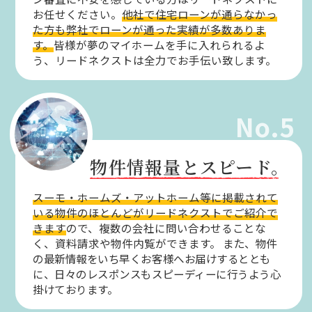
お任せください。
他社で住宅ローンが通らなかっ
た方も弊社でローンが通った実績が多数ありま
す。
皆様が夢のマイホームを手に入れられるよ
う、リードネクストは全力でお手伝い致します。
No.5
物件情報量とスピード。
スーモ・ホームズ・アットホーム等に掲載されて
いる物件のほとんどがリードネクストでご紹介で
きます
ので、複数の会社に問い合わせることな
く、資料請求や物件内覧ができます。
また、物件
の最新情報をいち早くお客様へお届けするととも
に、日々のレスポンスもスピーディーに行うよう心
掛けております。