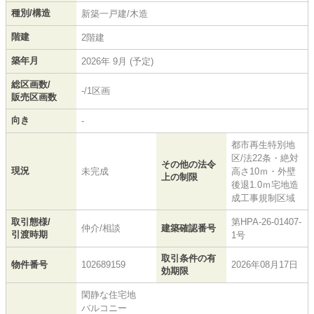
種別/構造
新築一戸建/木造
階建
2階建
築年月
2026年 9月 (予定)
総区画数/
-/1区画
販売区画数
向き
-
都市再生特別地
区/法22条・絶対
その他の法令
現況
未完成
高さ10ｍ・外壁
上の制限
後退1.0ｍ宅地造
成工事規制区域
取引態様/
第HPA-26-01407-
仲介/相談
建築確認番号
引渡時期
1号
取引条件の有
物件番号
102689159
2026年08月17日
効期限
閑静な住宅地
バルコニー