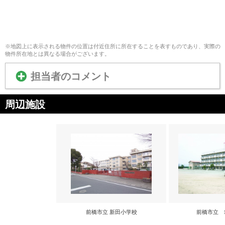
※地図上に表示される物件の位置は付近住所に所在することを表すものであり、実際の
物件所在地とは異なる場合がございます。
担当者のコメント
周辺施設
前橋市立 新田小学校
前橋市立 