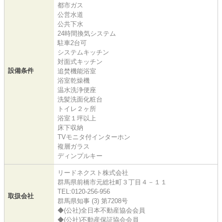
都市ガス
公営水道
公共下水
24時間換気システム
駐車2台可
システムキッチン
対面式キッチン
設備条件
追焚機能浴室
浴室乾燥機
温水洗浄便座
洗髪洗面化粧台
トイレ２ヶ所
浴室１坪以上
床下収納
TVモニタ付インターホン
複層ガラス
ディンプルキー
リードネクスト株式会社
群馬県前橋市元総社町３丁目４－１１
TEL:0120-256-956
取扱会社
群馬県知事 (3) 第7208号
◆(公社)全日本不動産協会会員
◆(公社)不動産保証協会会員