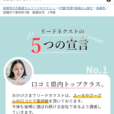
前橋市の不動産ならリードネクストへ
>
(戸建(売買))地域から探す
>
前橋市
>
前橋市下新田町1期 新築住宅 1号棟
No.1
口コミ県内トップクラス。
おかげさまでリードネクストは、
スーモやグーグ
ルの口コミで高評価
を頂いております。
今後も皆様に選ばれ続ける会社であるよう邁進し
ていきます。