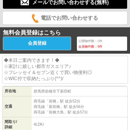
メールでお問い合わせする(無料)
電話でお問い合わせする
無料会員登録はこちら
公開物件数：
0
件
会員登録
会員物件数：
0
件
◆本日ご案内できます！◆
☆家計に嬉しい都市ガスエリア♪
☆フレッセイ＆セブン近くで買い物便利◎
☆WIC付で収納たっぷり(^^)/
所在地
群馬県
前橋市
下新田町
両毛線
「
前橋
」駅 徒歩52分
交通
両毛線
「
新前橋
」駅 徒歩56分
両毛線
「
前橋大島
」駅 徒歩57分
間取り/
4LDK/
詳細