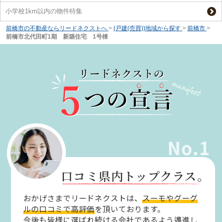
小学校1km以内の物件特集
前橋市の不動産ならリードネクストへ
>
(戸建(売買))地域から探す
>
前橋市
>
前橋市北代田町1期 新築住宅 1号棟
No.1
口コミ県内トップクラス。
おかげさまでリードネクストは、
スーモやグーグ
ルの口コミで高評価
を頂いております。
今後も皆様に選ばれ続ける会社であるよう邁進し