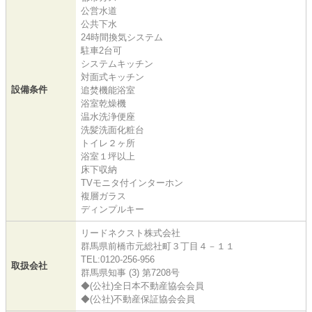
公営水道
公共下水
24時間換気システム
駐車2台可
システムキッチン
対面式キッチン
設備条件
追焚機能浴室
浴室乾燥機
温水洗浄便座
洗髪洗面化粧台
トイレ２ヶ所
浴室１坪以上
床下収納
TVモニタ付インターホン
複層ガラス
ディンプルキー
リードネクスト株式会社
群馬県前橋市元総社町３丁目４－１１
TEL:0120-256-956
取扱会社
群馬県知事 (3) 第7208号
◆(公社)全日本不動産協会会員
◆(公社)不動産保証協会会員