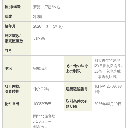
種別/構造
新築一戸建/木造
階建
2階建
築年月
2026年 3月 (新築)
総区画数/
-/1区画
販売区画数
向き
-
都市再生特別地
その他の法令
区/日影制限有/法
現況
完成済み
上の制限
22条・宅地造成
工事規制区域
取引態様/
第HPA-25-09768-
仲介/即時
建築確認番号
引渡時期
1号
取引条件の有
物件番号
100829565
2026年08月19日
効期限
閑静な住宅地
バルコニー
都市ガス