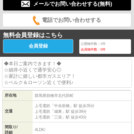
メールでお問い合わせする(無料)
電話でお問い合わせする
無料会員登録はこちら
公開物件数：
0
件
会員登録
会員物件数：
0
件
◆本日ご案内できます！◆
☆細井小近くで通学安心◎
☆家計に嬉しい都市ガスエリア！
☆ベルク＆ローソン近くで便利♪
所在地
群馬県
前橋市
北代田町
上毛電鉄
「
中央前橋
」駅 徒歩35分
交通
上毛電鉄
「
城東
」駅 徒歩39分
上毛電鉄
「
三俣
」駅 徒歩43分
間取り/
4LDK/
詳細