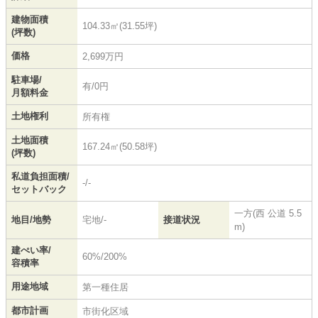
建物面積
104.33㎡(31.55坪)
(坪数)
価格
2,699万円
駐車場/
有/0円
月額料金
土地権利
所有権
土地面積
167.24㎡(50.58坪)
(坪数)
私道負担面積/
-/-
セットバック
一方(西 公道 5.5
地目/地勢
宅地/-
接道状況
m)
建ぺい率/
60%/200%
容積率
用途地域
第一種住居
都市計画
市街化区域