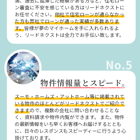
満、過去に延滞した経験がある方など、住宅ロー
ン審査に不安を感じている方はリードネクストに
お任せください。
他社で住宅ローンが通らなかっ
た方も弊社でローンが通った実績が多数ありま
す。
皆様が夢のマイホームを手に入れられるよ
う、リードネクストは全力でお手伝い致します。
No.5
物件情報量とスピード。
スーモ・ホームズ・アットホーム等に掲載されて
いる物件のほとんどがリードネクストでご紹介で
きます
ので、複数の会社に問い合わせることな
く、資料請求や物件内覧ができます。
また、物件
の最新情報をいち早くお客様へお届けするととも
に、日々のレスポンスもスピーディーに行うよう心
掛けております。