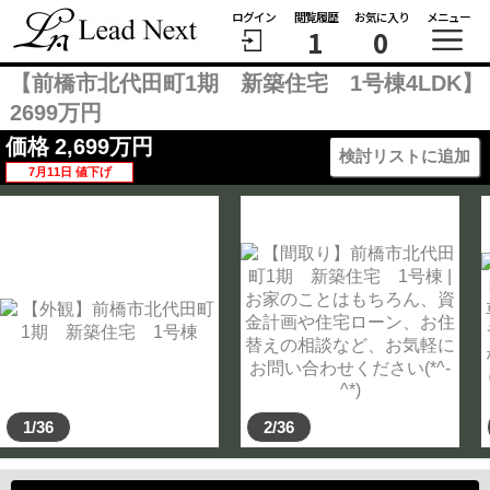
ログイン
閲覧履歴
お気に入り
メニュー
1
0
【前橋市北代田町1期 新築住宅 1号棟4LDK】
2699万円
価格
2,699
万円
検討リストに追加
7月11日 値下げ
1/36
2/36