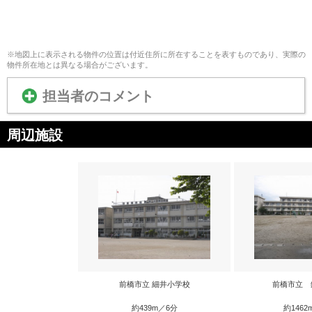
※地図上に表示される物件の位置は付近住所に所在することを表すものであり、実際の
物件所在地とは異なる場合がございます。
担当者のコメント
周辺施設
前橋市立 細井小学校
前橋市立 
約439m／6分
約1462