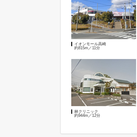
イオンモール高崎
約815m／11分
林クリニック
約944m／12分