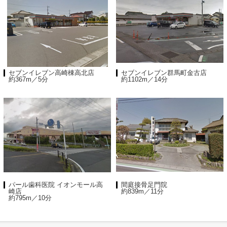
セブンイレブン高崎棟高北店
セブンイレブン群馬町金古店
約367m／5分
約1102m／14分
パール歯科医院 イオンモール高
間庭接骨足門院
崎店
約839m／11分
約795m／10分