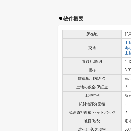
物件概要
所在地
群
上
交通
両
上
間取り/詳細
4LD
価格
3,
駐車場/月額料金
有/
土地の敷金/保証金
-/-
土地権利
所
傾斜地部分面積
-
私道負担面積/セットバック
-/-
地目/地勢
宅地
建ぺい率/容積率
50