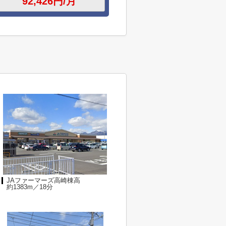
JAファーマーズ高崎棟高
約1383m／18分