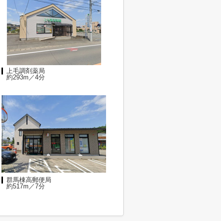
上毛調剤薬局
約293m／4分
群馬棟高郵便局
約517m／7分