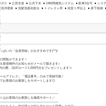
市ガス
公営水道
公共下水
24時間換気システム
駐車3台可
シス
水洗浄便座
洗髪洗面化粧台
トイレ２ヶ所
浴室１坪以上
床下収納
っぱいの『会員登録』がおすすめです(^^)/
の閲覧ができます！
＆新規物件のお知らせがメールで届きます♪
内の際、QUOカード1,000円分をプレゼントします☆
ールアドレス」「電話番号」のみで登録可能！
でお客様のお家探しをサポートします◎
―――――――――――――――――――
トはお客様のお家探しを徹底サポート／
―――――――――――――――――――