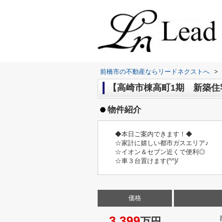
前橋市の不動産ならリードネクストへ
>
【高崎市棟高町1期 新築住宅
物件紹介
◆本日ご案内できます！◆
☆家計に嬉しい都市ガスエリア♪
☆イオン＆セブン近くで便利◎
☆車３台置けます(^^)/
価格
3,399
万円