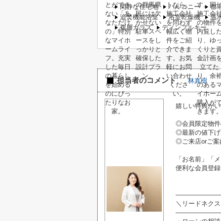
閑静な住宅地
バルコニー
都
追焚機能浴室
浴室乾燥機
温
複層ガラス
ディンプルキー
担当者のコメント
林真樹
嬉しい特典がい
◎会員限定物件
◎最新の値下げ
◎ご来店orご案
「お名前」「メ
便利な会員登録
―――――――
＼リードネクス
―――――――