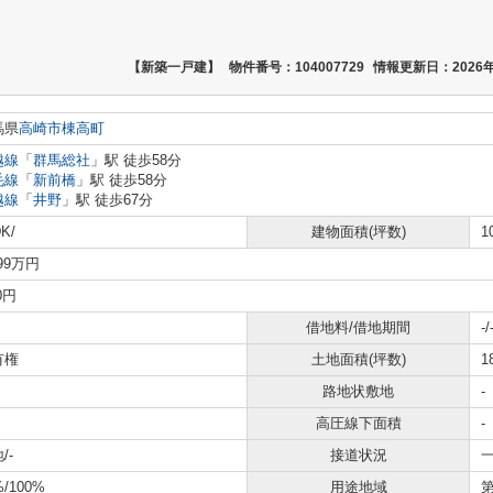
【新築一戸建】
物件番号：104007729
情報更新日：2026年
馬県
高崎市
棟高町
越線
「
群馬総社
」駅 徒歩58分
毛線
「
新前橋
」駅 徒歩58分
越線
「
井野
」駅 徒歩67分
K/
建物面積(坪数)
1
399万円
0円
借地料/借地期間
-/
有権
土地面積(坪数)
1
路地状敷地
-
高圧線下面積
-
/-
接道状況
一
%/100%
用途地域