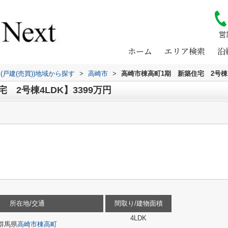
営
ホーム
エリア検索
沿
(戸建(売買))地域から探す
>
高崎市
>
高崎市棟高町1期 新築住宅 2号棟
 2号棟4LDK】3399万円
所在地/交通
間取り/建物面積
4LDK
群馬県
高崎市
棟高町