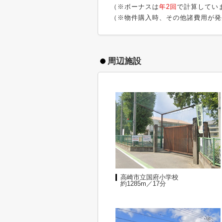
（※ボーナスは
年2回
で計算してい
（※物件購入時、その他諸費用が発
周辺施設
高崎市立国府小学校
約1285m／17分