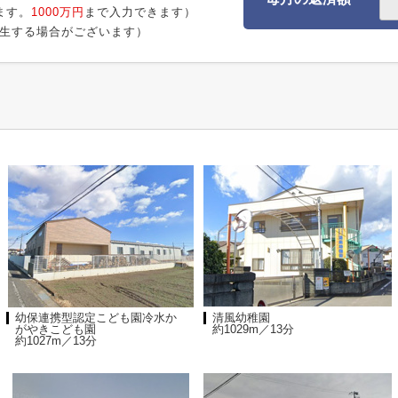
ます。
1000万円
まで入力できます）
生する場合がございます）
幼保連携型認定こども園冷水か
清風幼稚園
がやきこども園
約1029m／13分
約1027m／13分