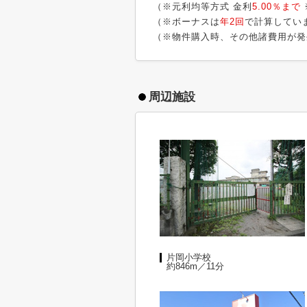
（※元利均等方式 金利
5.00％まで
（※ボーナスは
年2回
で計算してい
（※物件購入時、その他諸費用が発
周辺施設
片岡小学校
約846m／11分