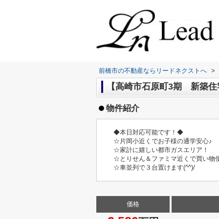
前橋市の不動産ならリードネクストへ
>
【高崎市石原町3期 新築住宅
物件紹介
◆本日対応可能です！◆
☆片岡小近くでお子様の通学安心♪
☆家計に嬉しい都市ガスエリア！
☆とりせん＆ファミマ近くで買い物
☆車並列で３台置けます(^^)/
価格