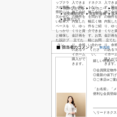
閑静な住宅地
バルコニー
都
追焚機能浴室
浴室乾燥機
温
複層ガラス
担当者のコメント
林真樹
嬉しい特典がい
◎会員限定物件
◎最新の値下げ
◎ご来店orご案
「お名前」「メ
便利な会員登録
―――――――
＼リードネクス