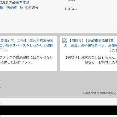
群馬県
高崎市
石原町
鉄
「
南高崎
」駅 徒歩30分
110.54㎡
プクラスの群馬県民には欠かせない
【間取り】お家のことはもちろん
と確保した設計プラン。
談など、お気軽にお問い
※写真や図と実際の現状と