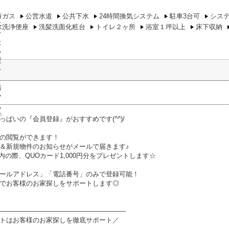
市ガス
公営水道
公共下水
24時間換気システム
駐車3台可
シス
水洗浄便座
洗髪洗面化粧台
トイレ２ヶ所
浴室１坪以上
床下収納
っぱいの『会員登録』がおすすめです(^^)/
の閲覧ができます！
＆新規物件のお知らせがメールで届きます♪
内の際、QUOカード1,000円分をプレゼントします☆
ールアドレス」「電話番号」のみで登録可能！
でお客様のお家探しをサポートします◎
―――――――――――――――――――
トはお客様のお家探しを徹底サポート／