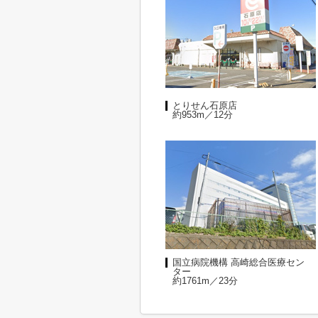
とりせん石原店
約953m／12分
国立病院機構 高崎総合医療セン
ター
約1761m／23分