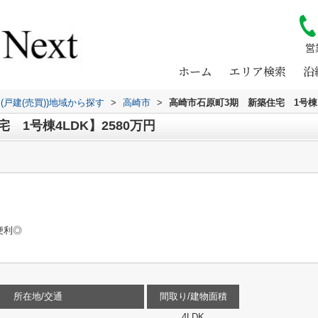
営
ホーム
エリア検索
沿
(戸建(売買))地域から探す
>
高崎市
>
高崎市石原町3期 新築住宅 1号棟
 1号棟4LDK】2580万円
便利◎
所在地/交通
間取り/建物面積
4LDK