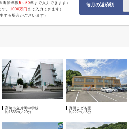
※返済年数
5～50
年まで入力できます）
毎月の返済額
ます。
1000万円
まで入力できます）
生する場合がございます）
高崎市立片岡中学校
真明こども園
約1533m／20分
約222m／3分