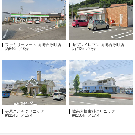
ファミリーマート 高崎石原町店
セブンイレブン 高崎石原町店
約640m／8分
約712m／9分
寺尾こどもクリニック
城南大橋歯科クリニック
約1245m／16分
約1304m／17分