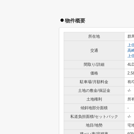
物件概要
所在地
群
上
交通
高
上
間取り/詳細
4LD
価格
2,
駐車場/月額料金
有/
土地の敷金/保証金
-/-
土地権利
所
傾斜地部分面積
-
私道負担面積/セットバック
-/-
地目/地勢
宅地
建ぺい率/容積率
60