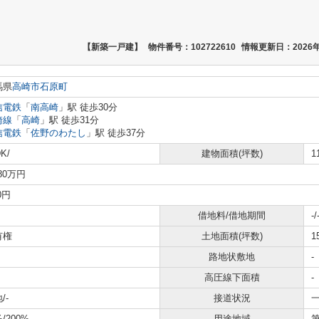
【新築一戸建】
物件番号：102722610
情報更新日：2026年
馬県
高崎市
石原町
信電鉄
「
南高崎
」駅 徒歩30分
崎線
「
高崎
」駅 徒歩31分
信電鉄
「
佐野のわたし
」駅 徒歩37分
K/
建物面積(坪数)
1
580万円
0円
借地料/借地期間
-/
有権
土地面積(坪数)
1
路地状敷地
-
高圧線下面積
-
/-
接道状況
一
%/200%
用途地域