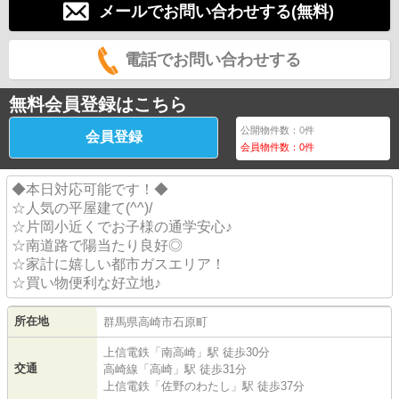
メールでお問い合わせする(無料)
電話でお問い合わせする
無料会員登録はこちら
公開物件数：
0
件
会員登録
会員物件数：
0
件
◆本日対応可能です！◆
☆人気の平屋建て(^^)/
☆片岡小近くでお子様の通学安心♪
☆南道路で陽当たり良好◎
☆家計に嬉しい都市ガスエリア！
☆買い物便利な好立地♪
所在地
群馬県
高崎市
石原町
上信電鉄
「
南高崎
」駅 徒歩30分
交通
高崎線
「
高崎
」駅 徒歩31分
上信電鉄
「
佐野のわたし
」駅 徒歩37分