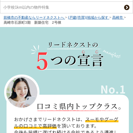
小学校1km以内の物件特集
前橋市の不動産ならリードネクストへ
>
(戸建(売買))地域から探す
>
高崎市
>
高崎市石原町3期 新築住宅 2号棟
No.1
口コミ県内トップクラス。
おかげさまでリードネクストは、
スーモやグーグ
ルの口コミで高評価
を頂いております。
今後も皆様に選ばれ続ける会社であるよう邁進し