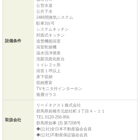
公営水道
公共下水
24時間換気システム
駐車3台可
システムキッチン
対面式キッチン
設備条件
追焚機能浴室
浴室乾燥機
温水洗浄便座
洗髪洗面化粧台
トイレ２ヶ所
浴室１坪以上
床下収納
収納豊富
TVモニタ付インターホン
複層ガラス
リードネクスト株式会社
群馬県前橋市元総社町３丁目４－１１
TEL:0120-256-956
取扱会社
群馬県知事 (3) 第7208号
◆(公社)全日本不動産協会会員
◆(公社)不動産保証協会会員