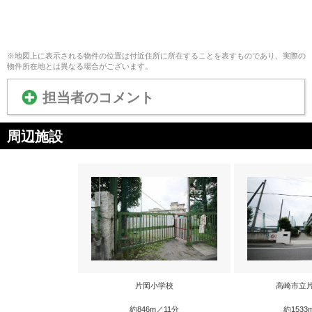
※地図上に表示される物件の位置は付近住所に所在することを表すものであり、実際の
物件所在地とは異なる場合がございます。
担当者のコメント
周辺施設
片岡小学校
高崎市立
約846m／11分
約1533