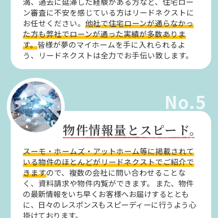
満、過去に延滞した経験がある方など、住宅ロー
ン審査に不安を感じている方はリードネクストに
お任せください。
他社で住宅ローンが通らなかっ
た方も弊社でローンが通った実績が多数ありま
す。
皆様が夢のマイホームを手に入れられるよ
う、リードネクストは全力でお手伝い致します。
No.5
物件情報量とスピード。
スーモ・ホームズ・アットホーム等に掲載されて
いる物件のほとんどがリードネクストでご紹介で
きます
ので、複数の会社に問い合わせることな
く、資料請求や物件内覧ができます。
また、物件
の最新情報をいち早くお客様へお届けするととも
に、日々のレスポンスもスピーディーに行うよう心
掛けております。