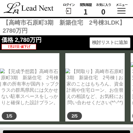
ログイン
閲覧履歴
お気に入り
メニュー
1
0
【高崎市石原町3期 新築住宅 2号棟3LDK】
2780万円
価格
2,780
万円
検討リストに追加
7月27日 値下げ
1/5
2/5