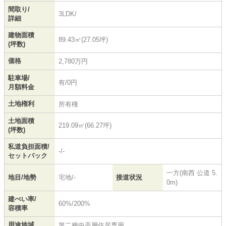
間取り/
3LDK/
詳細
建物面積
89.43㎡(27.05坪)
(坪数)
価格
2,780万円
駐車場/
有/0円
月額料金
土地権利
所有権
土地面積
219.09㎡(66.27坪)
(坪数)
私道負担面積/
-/-
セットバック
一方(南西 公道 5.
地目/地勢
宅地/-
接道状況
0m)
建ぺい率/
60%/200%
容積率
用途地域
第二種中高層住居専用